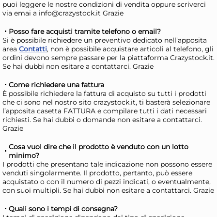
Lunedì, 10 Agosto
Lune
puoi leggere le nostre condizioni di vendita oppure scriverci
via emai a info@crazystock.it Grazie
Posso fare acquisti tramite telefono o email?
Si è possibile richiedere un preventivo dedicato nell’apposita
area
Contatti
, non è possibile acquistare articoli al telefono, gli
ordini devono sempre passare per la piattaforma Crazystock.it.
Se hai dubbi non esitare a contattarci. Grazie
Come richiedere una fattura
È possibile richiedere la fattura di acquisto su tutti i prodotti
che ci sono nel nostro sito crazystock.it, ti basterà selezionare
l’apposita casetta FATTURA e compilare tutti i dati necessari
richiesti. Se hai dubbi o domande non esitare a contattarci.
+2 altre varianti
Grazie
H&H Casseruola 2 manici
H&
Cosa vuol dire che il prodotto è venduto con un lotto
MasterPlus Bruno Barbieri in
Mas
minimo?
alluminio con rivestimento
all
33,25 €
42
I prodotti che presentano tale indicazione non possono essere
venduti singolarmente. Il prodotto, pertanto, può essere
antiaderente cm. 24 nero
ant
42,63 €
(-22 %)
47,
acquistato o con il numero di pezzi indicati, o eventualmente,
con suoi multipli. Se hai dubbi non esitare a contattarci. Grazie
Risparmia il 34%
su 15 o più unità
Ris
Disponibile in stock
D
Quali sono i tempi di consegna?