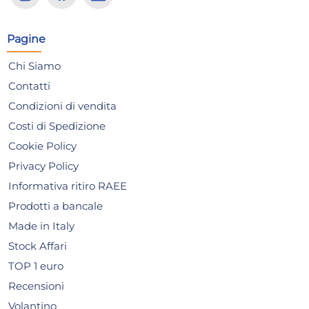
antiaderente ILAG manico
an
amovibile cm. 18 nero
amo
Risparmia il 13%
su 15 o più unità
Risp
Pagine
Disponibile in stock
D
Chi Siamo
AGGIUNGI AL CARRELLO
Contatti
Giorno stimato per la spedizione:
Gior
Condizioni di vendita
Lunedì, 10 Agosto
Lune
Costi di Spedizione
Cookie Policy
Privacy Policy
Informativa ritiro RAEE
Prodotti a bancale
Made in Italy
Stock Affari
TOP 1 euro
Recensioni
Volantino