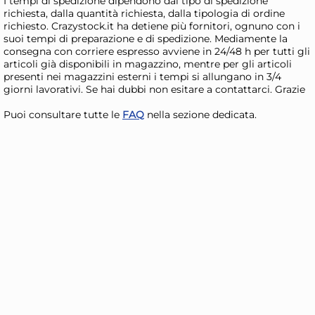
I tempi di spedizione dipendono dal tipo di spedizione
AGGIUNGI AL CARRELLO
richiesta, dalla quantità richiesta, dalla tipologia di ordine
richiesto. Crazystock.it ha detiene più fornitori, ognuno con i
Giorno stimato per la spedizione:
Gior
suoi tempi di preparazione e di spedizione. Mediamente la
Lunedì, 10 Agosto
Lune
consegna con corriere espresso avviene in 24/48 h per tutti gli
articoli già disponibili in magazzino, mentre per gli articoli
presenti nei magazzini esterni i tempi si allungano in 3/4
giorni lavorativi. Se hai dubbi non esitare a contattarci. Grazie
Puoi consultare tutte le
FAQ
nella sezione dedicata.
+2 a
H&H Casseruola bassa 2
H&
manici MasterPlus Bruno
Bru
Barbieri in alluminio con
con
34,10 €
13
rivestimento antiaderente
an
43,72 €
(-22 %)
cm. 28 nero
amo
Risparmia il 34%
su 15 o più unità
Risp