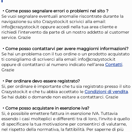
Come posso segnalare errori o problemi nel sito ?
Se vuoi segnalare eventuali anomalie riscontrate durante la
navigazione su sito Crazystock.it scrivici alla email:
info@crazystock.it oppure accedi nella tua area cliente e
richiedi l’intervento da parte di un nostro addetto al customer
service. Grazie
Come posso contattarvi per avere maggiorni informazioni?
Se hai un problema con il tuo ordine o un prodotto acquistato
ti consigliamo di scriverci alla email: info@crazystock.it
oppure di contattarci al numero indicato nell’area
Contatti
.
H&H Casseruola 2 manici
H&
Grazie
Savoir Bruno Barbieri in
Sav
Per ordinare devo essere registrato?
alluminio con rivestimento
all
28,04 €
15
Si, per ordinare è importante che tu sia registrato presso il sito
antiaderente ceramico ILAG
an
Crazystock.it e che tu abbia accettato le
Condizioni di vendita
.
31,87 €
(-12 %)
Se hai dubbi o domande non esitare a contattarci. Grazie
cm. 24 tortora
cm.
Risparmia il 24%
su 15 o più unità
Risp
Come posso acquistare in esenzione iva?
Disponibile in stock
D
Si, è possibile emettere fattura in esenzione IVA. Tuttavia
essendo i casi molteplici e differenti tra di loro, l'invito è quello
AGGIUNGI AL CARRELLO
di specificare la tua motivazione per consentirci di valutarne,
Giorno stimato per la spedizione:
Gior
nel rispetto della normativa, la fattibilità. Per saperne di più