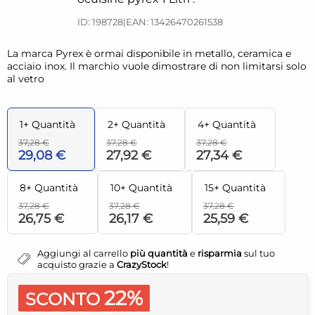
ID: 198728
|
EAN: 13426470261538
La marca Pyrex è ormai disponibile in metallo, ceramica e
acciaio inox. Il marchio vuole dimostrare di non limitarsi solo
al vetro
1+ Quantità
2+ Quantità
4+ Quantità
37,28 €
37,28 €
37,28 €
29,08 €
27,92 €
27,34 €
8+ Quantità
10+ Quantità
15+ Quantità
37,28 €
37,28 €
37,28 €
26,75 €
26,17 €
25,59 €
Aggiungi al carrello
più quantità
e
risparmia
sul tuo
acquisto grazie a
CrazyStock
!
22%
SCONTO