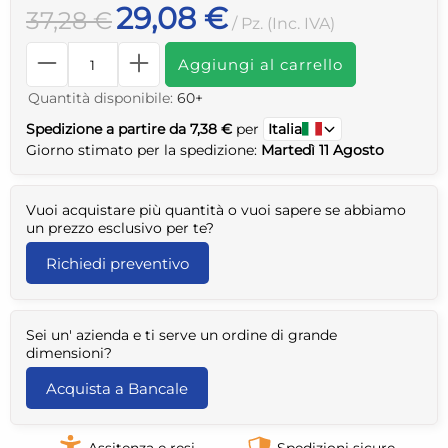
29,08 €
37,28 €
/ Pz. (Inc. IVA)
Aggiungi al carrello
Quantità disponibile:
60+
Spedizione a partire da 7,38 €
per
Italia
Giorno stimato per la spedizione:
Martedì 11 Agosto
Vuoi acquistare più quantità o vuoi sapere se abbiamo
un prezzo esclusivo per te?
Richiedi preventivo
Sei un' azienda e ti serve un ordine di grande
dimensioni?
Acquista a Bancale
Assitenza e resi
Spedizioni sicure