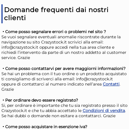
Disponibile in stock
D
Domande frequenti dai nostri
AGGIUNGI AL CARRELLO
clienti
Giorno stimato per la spedizione:
Gior
Lunedì, 10 Agosto
Lune
Come posso segnalare errori o problemi nel sito ?
Se vuoi segnalare eventuali anomalie riscontrate durante la
navigazione su sito Crazystock.it scrivici alla email:
info@crazystock.it oppure accedi nella tua area cliente e
richiedi l’intervento da parte di un nostro addetto al customer
service. Grazie
Come posso contattarvi per avere maggiorni informazioni?
Se hai un problema con il tuo ordine o un prodotto acquistato
ti consigliamo di scriverci alla email: info@crazystock.it
oppure di contattarci al numero indicato nell’area
Contatti
.
Grazie
Per ordinare devo essere registrato?
H&H Casseruola 2 manici
H&
Si, per ordinare è importante che tu sia registrato presso il sito
Crazystock.it e che tu abbia accettato le
Condizioni di vendita
.
Savoir Bruno Barbieri in
Sav
Se hai dubbi o domande non esitare a contattarci. Grazie
alluminio con rivestimento
all
28,04 €
15
antiaderente ceramico ILAG
an
Come posso acquistare in esenzione iva?
31,87 €
(-12 %)