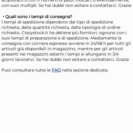
alluminio con rivestimento
all
con suoi multipli. Se hai dubbi non esitare a contattarci. Grazie
33,25 €
42
antiaderente cm. 24 nero
ant
42,63 €
(-22 %)
47,
Quali sono i tempi di consegna?
I tempi di spedizione dipendono dal tipo di spedizione
Risparmia il 34%
su 15 o più unità
Ris
richiesta, dalla quantità richiesta, dalla tipologia di ordine
Disponibile in stock
D
richiesto. Crazystock.it ha detiene più fornitori, ognuno con i
suoi tempi di preparazione e di spedizione. Mediamente la
AGGIUNGI AL CARRELLO
consegna con corriere espresso avviene in 24/48 h per tutti gli
articoli già disponibili in magazzino, mentre per gli articoli
Giorno stimato per la spedizione:
Gior
presenti nei magazzini esterni i tempi si allungano in 3/4
Lunedì, 10 Agosto
Lune
giorni lavorativi. Se hai dubbi non esitare a contattarci. Grazie
Puoi consultare tutte le
FAQ
nella sezione dedicata.
+2 a