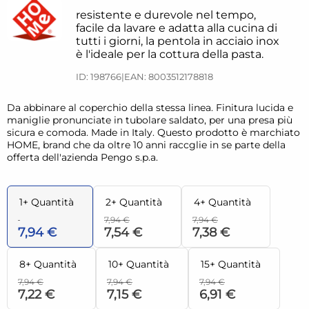
resistente e durevole nel tempo,
facile da lavare e adatta alla cucina di
tutti i giorni, la pentola in acciaio inox
è l'ideale per la cottura della pasta.
ID: 198766
|
EAN: 8003512178818
Da abbinare al coperchio della stessa linea. Finitura lucida e
maniglie pronunciate in tubolare saldato, per una presa più
sicura e comoda. Made in Italy. Questo prodotto è marchiato
HOME, brand che da oltre 10 anni raccglie in se parte della
offerta dell'azienda Pengo s.p.a.
1+ Quantità
2+ Quantità
4+ Quantità
7,94 €
7,94 €
7,94 €
7,54 €
7,38 €
8+ Quantità
10+ Quantità
15+ Quantità
7,94 €
7,94 €
7,94 €
7,22 €
7,15 €
6,91 €