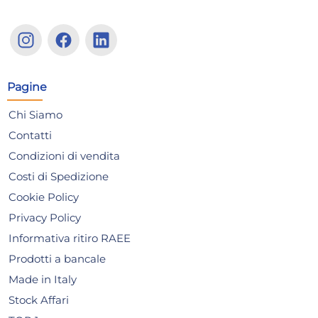
H&H Casseruola Compacta
H&
Bruno Barbieri in alluminio
Bru
con rivestimento
con
Pagine
14,87 €
17
antiaderente ILAG manico
an
Chi Siamo
amovibile cm. 18 nero
amo
Risparmia il 13%
su 15 o più unità
Risp
Contatti
Disponibile in stock
D
Condizioni di vendita
AGGIUNGI AL CARRELLO
Costi di Spedizione
Giorno stimato per la spedizione:
Gior
Cookie Policy
Lunedì, 10 Agosto
Lune
Privacy Policy
Informativa ritiro RAEE
Prodotti a bancale
Made in Italy
Stock Affari