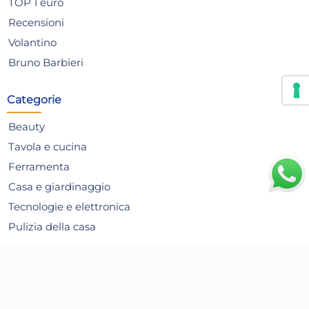
TOP 1 euro
Recensioni
Volantino
Bruno Barbieri
Categorie
Beauty
Tavola e cucina
Ferramenta
6x
Casa e giardinaggio
Formaghiaccioli Rabbit 4
Con
Tecnologie e elettronica
Piani Con Cannuccia Home
Pol
Pulizia della casa
23,71 €
3,
Giochi e Giocattoli
30,40 €
(-22 %)
Articoli per le Feste
Risparmia il 34%
su 15 o più unità
Risp
Alimentari
Disponibile in stock
D
Bambini e prima infanzia