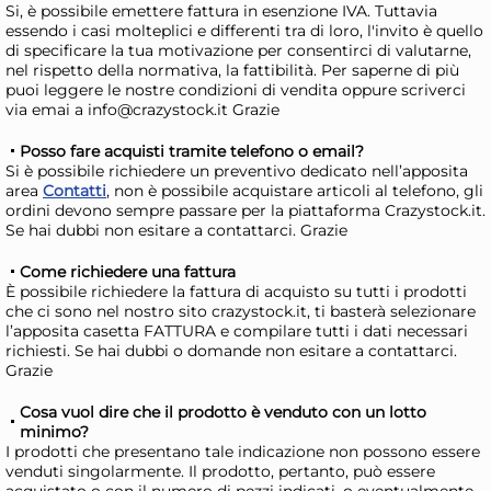
Si, è possibile emettere fattura in esenzione IVA. Tuttavia
cm. 24 tortora
cm.
Risparmia il 24%
su 15 o più unità
Risp
essendo i casi molteplici e differenti tra di loro, l'invito è quello
di specificare la tua motivazione per consentirci di valutarne,
Disponibile in stock
D
nel rispetto della normativa, la fattibilità. Per saperne di più
puoi leggere le nostre condizioni di vendita oppure scriverci
AGGIUNGI AL CARRELLO
via emai a info@crazystock.it Grazie
Giorno stimato per la spedizione:
Gior
Lunedì, 10 Agosto
Lune
Posso fare acquisti tramite telefono o email?
Si è possibile richiedere un preventivo dedicato nell’apposita
area
Contatti
, non è possibile acquistare articoli al telefono, gli
ordini devono sempre passare per la piattaforma Crazystock.it.
Se hai dubbi non esitare a contattarci. Grazie
Come richiedere una fattura
È possibile richiedere la fattura di acquisto su tutti i prodotti
che ci sono nel nostro sito crazystock.it, ti basterà selezionare
l’apposita casetta FATTURA e compilare tutti i dati necessari
richiesti. Se hai dubbi o domande non esitare a contattarci.
Grazie
Cosa vuol dire che il prodotto è venduto con un lotto
+2 altre varianti
minimo?
I prodotti che presentano tale indicazione non possono essere
H&H Casseruola 2 manici
H&
venduti singolarmente. Il prodotto, pertanto, può essere
MasterPlus Bruno Barbieri in
Mas
acquistato o con il numero di pezzi indicati, o eventualmente,