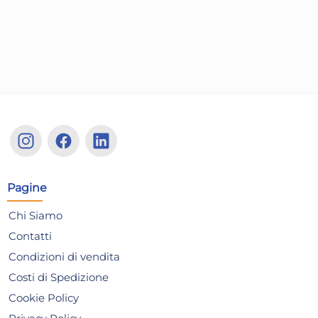
Risparmia il 47%
su 12 o più unità
Ris
Disponibile in stock
D
AGGIUNGI AL CARRELLO
Giorno stimato per la spedizione:
Gior
Martedì, 11 Agosto
Mart
Pagine
Chi Siamo
Contatti
Condizioni di vendita
Costi di Spedizione
Cookie Policy