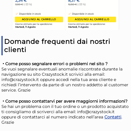
Domande frequenti dai nostri
12x
clienti
Pinti Inox Coltelli tavola
Pin
Come posso segnalare errori o problemi nel sito ?
Casali in acciaio inox
acc
Se vuoi segnalare eventuali anomalie riscontrate durante la
navigazione su sito Crazystock.it scrivici alla email:
69,09 €
68
info@crazystock.it oppure accedi nella tua area cliente e
101,60 €
(-32 %)
100,
richiedi l’intervento da parte di un nostro addetto al customer
service. Grazie
Risparmia il 47%
su 12 o più unità
Ris
Disponibile in stock
D
Come posso contattarvi per avere maggiorni informazioni?
Se hai un problema con il tuo ordine o un prodotto acquistato
AGGIUNGI AL CARRELLO
ti consigliamo di scriverci alla email: info@crazystock.it
oppure di contattarci al numero indicato nell’area
Contatti
.
Giorno stimato per la spedizione:
Gior
Grazie
Martedì, 11 Agosto
Mart