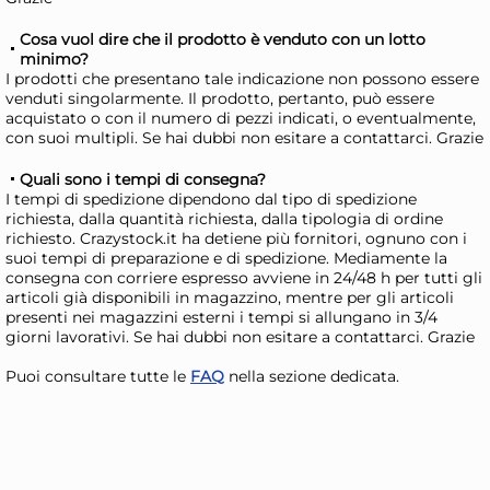
Giorno stimato per la spedizione:
Gior
Martedì, 11 Agosto
Mart
Cosa vuol dire che il prodotto è venduto con un lotto
minimo?
I prodotti che presentano tale indicazione non possono essere
venduti singolarmente. Il prodotto, pertanto, può essere
acquistato o con il numero di pezzi indicati, o eventualmente,
con suoi multipli. Se hai dubbi non esitare a contattarci. Grazie
Quali sono i tempi di consegna?
I tempi di spedizione dipendono dal tipo di spedizione
richiesta, dalla quantità richiesta, dalla tipologia di ordine
richiesto. Crazystock.it ha detiene più fornitori, ognuno con i
suoi tempi di preparazione e di spedizione. Mediamente la
consegna con corriere espresso avviene in 24/48 h per tutti gli
12x
articoli già disponibili in magazzino, mentre per gli articoli
presenti nei magazzini esterni i tempi si allungano in 3/4
Pinti Inox Forchette Frutta
Pin
giorni lavorativi. Se hai dubbi non esitare a contattarci. Grazie
Synthesis in acciaio inox
Syn
Puoi consultare tutte le
FAQ
nella sezione dedicata.
38,55 €
24
43,81 €
(-12 %)
31,8
Risparmia il 24%
su 15 o più unità
Ris
Disponibile in stock
D