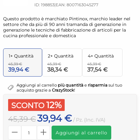
ID: 198853
|
EAN: 8007163045277
Questo prodotto è marchiato Pintinox, marchio leader nel
settore che da più di 90 anni tramanda di generazione in
generazione le tecniche di fabbricazione di articoli per la
cucina professionale e domestica
1+ Quantità
2+ Quantità
4+ Quantità
45,39 €
45,39 €
45,39 €
39,94 €
38,34 €
37,54 €
Aggiungi al carrello
più quantità
e
risparmia
sul tuo
acquisto grazie a
CrazyStock
!
12%
SCONTO
39,94 €
45,39 €
/ Pz. (Inc. IVA)
Aggiungi al carrello