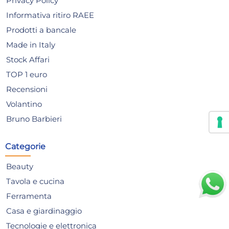
Privacy Policy
Informativa ritiro RAEE
Prodotti a bancale
Made in Italy
Stock Affari
Confezione 6 Bicchieri In
Sa
TOP 1 euro
Vetro Gina cl 33 Trasparente
Pet
Recensioni
Bormioli Rocco
10,57 €
4,
Volantino
5,23
Bruno Barbieri
Risparmia il 13%
su 15 o più unità
Risp
Disponibile in stock
D
Categorie
AGGIUNGI AL CARRELLO
Beauty
Giorno stimato per la spedizione:
Gior
Martedì, 11 Agosto
Mart
Tavola e cucina
Ferramenta
Casa e giardinaggio
Tecnologie e elettronica