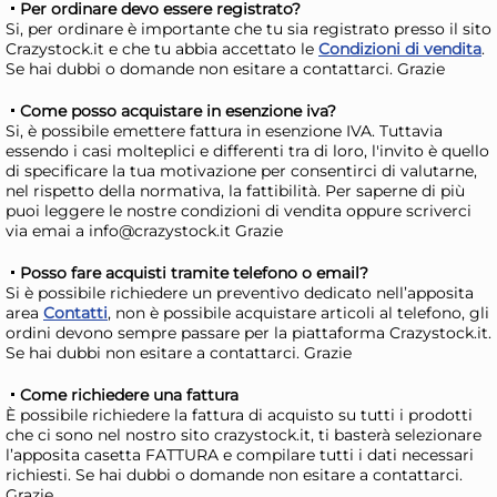
Per ordinare devo essere registrato?
Si, per ordinare è importante che tu sia registrato presso il sito
Crazystock.it e che tu abbia accettato le
Condizioni di vendita
.
Se hai dubbi o domande non esitare a contattarci. Grazie
Come posso acquistare in esenzione iva?
Si, è possibile emettere fattura in esenzione IVA. Tuttavia
essendo i casi molteplici e differenti tra di loro, l'invito è quello
di specificare la tua motivazione per consentirci di valutarne,
nel rispetto della normativa, la fattibilità. Per saperne di più
puoi leggere le nostre condizioni di vendita oppure scriverci
12x
via emai a info@crazystock.it Grazie
Posso fare acquisti tramite telefono o email?
Pinti Inox Coltelli tavola
Pin
Si è possibile richiedere un preventivo dedicato nell’apposita
Casali in acciaio inox
ino
area
Contatti
, non è possibile acquistare articoli al telefono, gli
ordini devono sempre passare per la piattaforma Crazystock.it.
62,12 €
39
Se hai dubbi non esitare a contattarci. Grazie
91,35 €
(-32 %)
51,1
Come richiedere una fattura
Risparmia il 47%
su 12 o più unità
Ris
È possibile richiedere la fattura di acquisto su tutti i prodotti
che ci sono nel nostro sito crazystock.it, ti basterà selezionare
Disponibile in stock
D
l’apposita casetta FATTURA e compilare tutti i dati necessari
richiesti. Se hai dubbi o domande non esitare a contattarci.
AGGIUNGI AL CARRELLO
Grazie