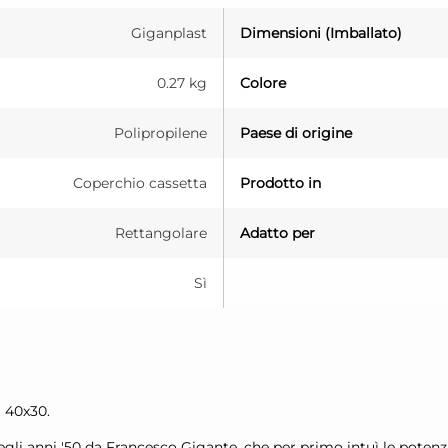
Giganplast
Dimensioni (Imballato)
0.27 kg
Colore
Polipropilene
Paese di origine
Coperchio cassetta
Prodotto in
Rettangolare
Adatto per
Sì
 40x30.
li anni '50 da Francesco Gigante, che per primo intuì le potenzi