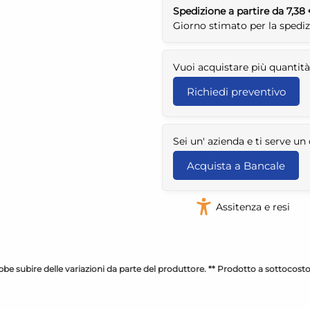
Spedizione a partire da 7,38
Giorno stimato per la spedi
Vuoi acquistare più quantità
Richiedi preventivo
Sei un' azienda e ti serve u
Acquista a Bancale
Assitenza e resi
be subire delle variazioni da parte del produttore. ** Prodotto a sottocost