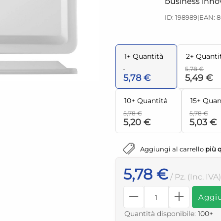
business innov
ID: 198989
|
EAN: 
1+ Quantità
2+ Quanti
5,78 €
5,78 €
5,49 €
10+ Quantità
15+ Quan
5,78 €
5,78 €
5,20 €
5,03 €
Aggiungi al carrello
più 
5,78 €
/ Pz. (Inc. IVA)
Aggiu
Quantità disponibile:
100+