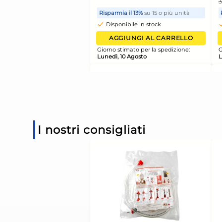
Coperchio Per Casse
Service 60x40 Bian
Giganplast
8,93 €
Risparmia il 13%
su 15 o più 
Disponibile in stock
I nostri consigliati
AGGIUNGI AL CARR
Giorno stimato per la spediz
Lunedì, 10 Agosto