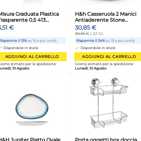
Cassetta Box Con
Cop
Coperchio 45x35x25
Tra
Bianco Giganplast
Cm 
25,81 €
11,
33,09 €
(-22 %)
unità
Risparmia il 34%
su 15 o più unità
Risp
Disponibile in stock
Di
ELLO
AGGIUNGI AL CARRELLO
ione:
Giorno stimato per la spedizione:
Giorn
Lunedì, 10 Agosto
Luned