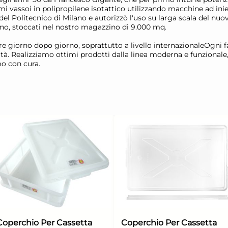
imi vassoi in polipropilene isotattico utilizzando macchine ad ini
el Politecnico di Milano e autorizzò l'uso su larga scala del nuo
no, stoccati nel nostro magazzino di 9.000 mq.
scere giorno dopo giorno, soprattutto a livello internazionaleOgni
ssicità. Realizziamo ottimi prodotti dalla linea moderna e funziona
amo con cura.