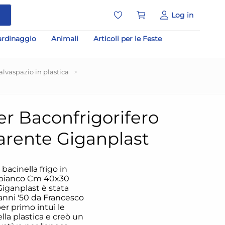
a
Log in
ardinaggio
Animali
Articoli per le Feste
alvaspazio in plastica
>
r Baconfrigorifero
arente Giganplast
bacinella frigo in
 bianco Cm 40x30
Giganplast è stata
anni '50 da Francesco
er primo intuì le
lla plastica e creò un