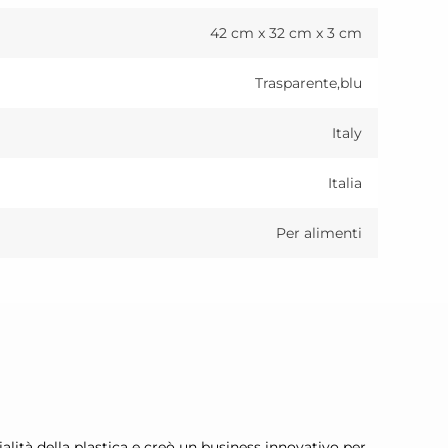
42 cm x 32 cm x 3 cm
Trasparente,blu
Italy
Italia
Per alimenti
alità della plastica e creò un business innovativo per