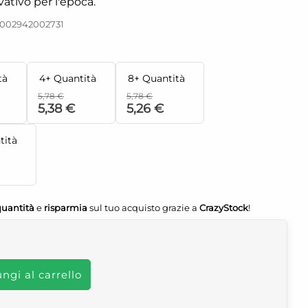
ativo per l'epoca.
8002942002731
tà
4+ Quantità
8+ Quantità
5,78 €
5,78 €
5,38 €
5,26 €
tità
quantità
e
risparmia
sul tuo acquisto grazie a
CrazyStock
!
ngi al carrello