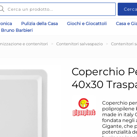
Cerc
ronica
Pulizia della Casa
Giochi e Giocattoli
Casa e Gi
Bruno Barbieri
nizzazione e contenitori
>
Contenitori salvaspazio
>
Contenitori s
Coperchio Pe
40x30 Trasp
Coperchio per 
polipropilene
made in italy 
fondata negli 
Gigante, che p
potenzialità de