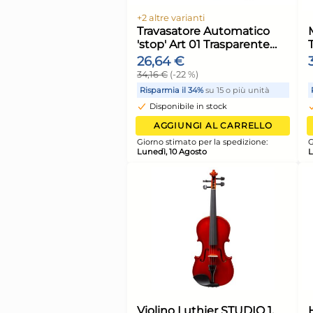
Cassetta Box Con
Coperchio 35x25x20
Bianco Giganplast
19,72 €
Risparmia il 13%
su 15 o più 
Disponibile in stock
AGGIUNGI AL CARR
Giorno stimato per la spediz
Lunedì, 10 Agosto