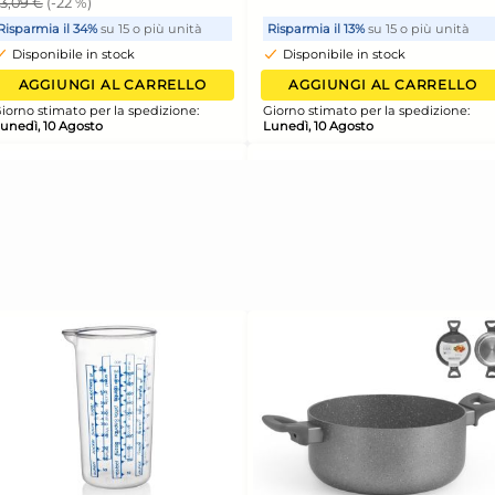
tta
Coperchio Per Cassetta
Cop
co
Service 30x40 Bianco
Ser
Giganplast
Gig
5,55 €
8,9
unità
Risparmia il 13%
su 15 o più unità
Risp
Disponibile in stock
Di
ELLO
AGGIUNGI AL CARRELLO
ione:
Giorno stimato per la spedizione:
Giorn
Lunedì, 10 Agosto
Luned