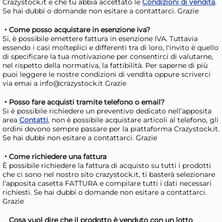
Crazystock.it e che tu abbia accettato le
Condizioni di vendita
.
+1 altra variante
Se hai dubbi o domande non esitare a contattarci. Grazie
Stefanplast Cassetta cloe
Ste
Come posso acquistare in esenzione iva?
con riserva d'acqua cn. 30
con
Si, è possibile emettere fattura in esenzione IVA. Tuttavia
5,60 €
5,
essendo i casi molteplici e differenti tra di loro, l'invito è quello
di specificare la tua motivazione per consentirci di valutarne,
nel rispetto della normativa, la fattibilità. Per saperne di più
Risparmia il 13%
su 15 o più unità
Risp
puoi leggere le nostre condizioni di vendita oppure scriverci
via emai a info@crazystock.it Grazie
Disponibile in stock
D
Posso fare acquisti tramite telefono o email?
AGGIUNGI AL CARRELLO
Si è possibile richiedere un preventivo dedicato nell’apposita
Giorno stimato per la spedizione:
Gior
area
Contatti
, non è possibile acquistare articoli al telefono, gli
Lunedì, 10 Agosto
Lune
ordini devono sempre passare per la piattaforma Crazystock.it.
Se hai dubbi non esitare a contattarci. Grazie
Come richiedere una fattura
È possibile richiedere la fattura di acquisto su tutti i prodotti
che ci sono nel nostro sito crazystock.it, ti basterà selezionare
l’apposita casetta FATTURA e compilare tutti i dati necessari
richiesti. Se hai dubbi o domande non esitare a contattarci.
Grazie
Cosa vuol dire che il prodotto è venduto con un lotto