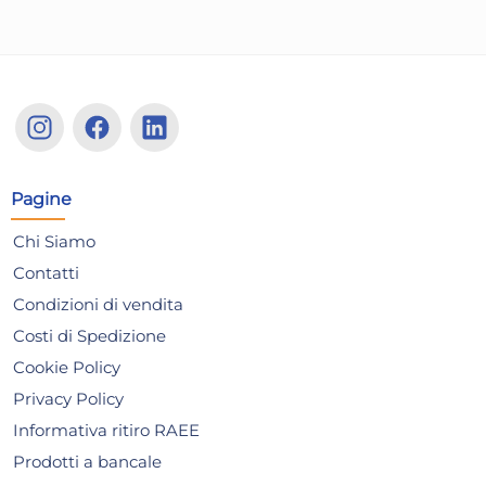
Pagine
Stefanplast Cassetta Ethica
Ste
in polipropilene con riserva
in 
Chi Siamo
d'acqua, tortora cm. 30
d'a
5,47 €
10
Contatti
Condizioni di vendita
Risparmia il 13%
su 15 o più unità
Risp
Costi di Spedizione
Disponibile in stock
D
Cookie Policy
AGGIUNGI AL CARRELLO
Privacy Policy
Giorno stimato per la spedizione:
Gior
Informativa ritiro RAEE
Lunedì, 10 Agosto
Lune
Prodotti a bancale