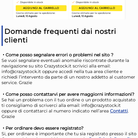
impilabile (29,5x20x10,5cm)
imp
STORAGE BOX Senape
ST
4,75 €
3,1
090300
09
Risparmia il 10%
su 6 o più unità
Ris
Domande frequenti dai nostri
Disponibile in stock
D
clienti
AGGIUNGI AL CARRELLO
Come posso segnalare errori o problemi nel sito ?
Giorno stimato per la spedizione:
Gior
Se vuoi segnalare eventuali anomalie riscontrate durante la
Lunedì, 10 Agosto
Lune
navigazione su sito Crazystock.it scrivici alla email:
info@crazystock.it oppure accedi nella tua area cliente e
richiedi l’intervento da parte di un nostro addetto al customer
service. Grazie
Come posso contattarvi per avere maggiorni informazioni?
Se hai un problema con il tuo ordine o un prodotto acquistato
ti consigliamo di scriverci alla email: info@crazystock.it
oppure di contattarci al numero indicato nell’area
Contatti
.
Grazie
Per ordinare devo essere registrato?
Si, per ordinare è importante che tu sia registrato presso il sito