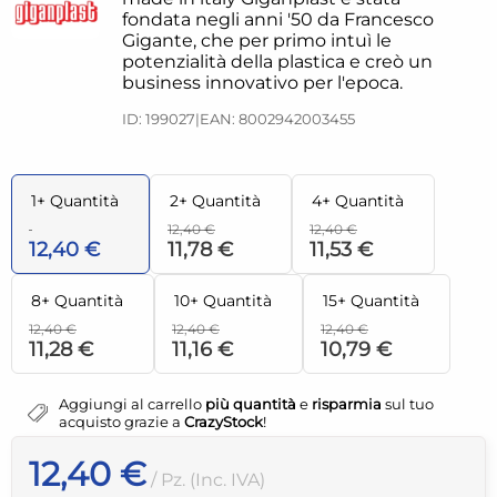
fondata negli anni '50 da Francesco
Gigante, che per primo intuì le
potenzialità della plastica e creò un
business innovativo per l'epoca.
ID: 199027
|
EAN: 8002942003455
1+ Quantità
2+ Quantità
4+ Quantità
12,40 €
12,40 €
12,40 €
11,78 €
11,53 €
8+ Quantità
10+ Quantità
15+ Quantità
12,40 €
12,40 €
12,40 €
11,28 €
11,16 €
10,79 €
Aggiungi al carrello
più quantità
e
risparmia
sul tuo
acquisto grazie a
CrazyStock
!
12,40 €
/ Pz. (Inc. IVA)