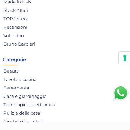
Made in Italy
Stock Affari
TOP 1 euro
Recensioni
Volantino
Bruno Barbieri
Categorie
Beauty
Tavola e cucina
Ferramenta
Casa e giardinaggio
Tecnologie e elettronica
Pulizia della casa
H&h Tagliere Bambu'
Cas
Giochi e Giocattoli
Rettangolare Con Bordo
Res
Articoli per le Feste