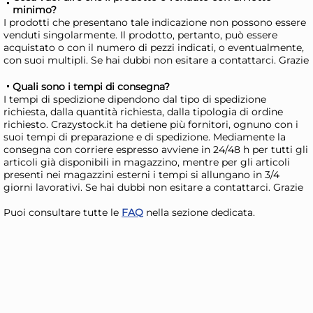
minimo?
I prodotti che presentano tale indicazione non possono essere
venduti singolarmente. Il prodotto, pertanto, può essere
acquistato o con il numero di pezzi indicati, o eventualmente,
con suoi multipli. Se hai dubbi non esitare a contattarci. Grazie
General Trade Palla di neve
Ca
Cassetta postale Assortito
SM
Quali sono i tempi di consegna?
(FANTASIE NON
Wo
10,85 €
22
I tempi di spedizione dipendono dal tipo di spedizione
richiesta, dalla quantità richiesta, dalla tipologia di ordine
SELEZIONABILI)
richiesto. Crazystock.it ha detiene più fornitori, ognuno con i
suoi tempi di preparazione e di spedizione. Mediamente la
Risparmia il 10%
su 6 o più unità
Ris
consegna con corriere espresso avviene in 24/48 h per tutti gli
Disponibile in stock
D
articoli già disponibili in magazzino, mentre per gli articoli
presenti nei magazzini esterni i tempi si allungano in 3/4
AGGIUNGI AL CARRELLO
giorni lavorativi. Se hai dubbi non esitare a contattarci. Grazie
Giorno stimato per la spedizione:
Gior
Puoi consultare tutte le
FAQ
nella sezione dedicata.
Lunedì, 10 Agosto
Lune