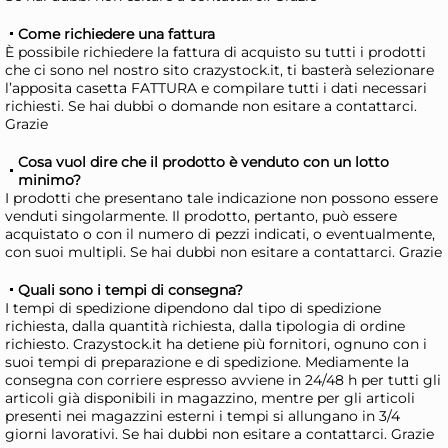
+5 a
Clarins Lip Oil Balm Balsamo
Es
Come richiedere una fattura
È possibile richiedere la fattura di acquisto su tutti i prodotti
Labbra 01 Pale Pink
St
che ci sono nel nostro sito crazystock.it, ti basterà selezionare
Fo
22,78 €
40
l’apposita casetta FATTURA e compilare tutti i dati necessari
richiesti. Se hai dubbi o domande non esitare a contattarci.
AL
34,00 €
(-33 %)
60,
Grazie
Cosa vuol dire che il prodotto è venduto con un lotto
Disponibile in stock
D
minimo?
I prodotti che presentano tale indicazione non possono essere
AGGIUNGI AL CARRELLO
venduti singolarmente. Il prodotto, pertanto, può essere
acquistato o con il numero di pezzi indicati, o eventualmente,
Giorno stimato per la spedizione:
Gior
con suoi multipli. Se hai dubbi non esitare a contattarci. Grazie
Martedì, 11 Agosto
Mart
Quali sono i tempi di consegna?
I tempi di spedizione dipendono dal tipo di spedizione
richiesta, dalla quantità richiesta, dalla tipologia di ordine
richiesto. Crazystock.it ha detiene più fornitori, ognuno con i
suoi tempi di preparazione e di spedizione. Mediamente la
consegna con corriere espresso avviene in 24/48 h per tutti gli
articoli già disponibili in magazzino, mentre per gli articoli
presenti nei magazzini esterni i tempi si allungano in 3/4
giorni lavorativi. Se hai dubbi non esitare a contattarci. Grazie