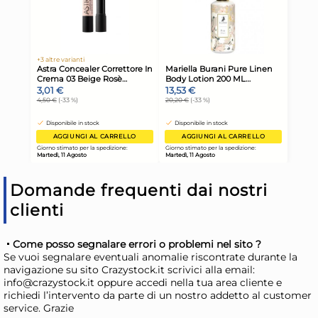
67,74 €
(-32 %)
71,1
Risparmia il 47%
su 12 o più unità
Ris
Disponibile in stock
D
AGGIUNGI AL CARRELLO
Giorno stimato per la spedizione:
Gior
Martedì, 11 Agosto
Mart
Domande frequenti dai nostri
clienti
Come posso segnalare errori o problemi nel sito ?
Se vuoi segnalare eventuali anomalie riscontrate durante la
navigazione su sito Crazystock.it scrivici alla email:
info@crazystock.it oppure accedi nella tua area cliente e
richiedi l’intervento da parte di un nostro addetto al customer
Piazza Pala per cucina inox
H&
service. Grazie