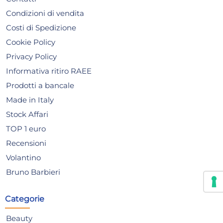
Condizioni di vendita
Costi di Spedizione
Cookie Policy
Privacy Policy
Informativa ritiro RAEE
Prodotti a bancale
Made in Italy
Stock Affari
TOP 1 euro
Recensioni
Volantino
Bruno Barbieri
Tagliere in legno Pallet,
Sve
40x20 Cm Marrone H&H
Ne
Categorie
12,42 €
24
Beauty
31,3