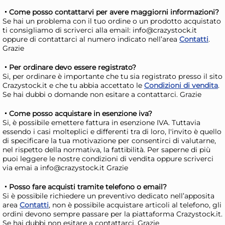
cm. 18
35
Come posso contattarvi per avere maggiorni informazioni?
49,76 €
58
Se hai un problema con il tuo ordine o un prodotto acquistato
ti consigliamo di scriverci alla email: info@crazystock.it
73,17 €
(-32 %)
85,
oppure di contattarci al numero indicato nell’area
Contatti
.
Risparmia il 47%
su 12 o più unità
Ris
Grazie
Disponibile in stock
D
Per ordinare devo essere registrato?
Si, per ordinare è importante che tu sia registrato presso il sito
AGGIUNGI AL CARRELLO
Crazystock.it e che tu abbia accettato le
Condizioni di vendita
.
Giorno stimato per la spedizione:
Gior
Se hai dubbi o domande non esitare a contattarci. Grazie
Martedì, 11 Agosto
Mart
Come posso acquistare in esenzione iva?
Si, è possibile emettere fattura in esenzione IVA. Tuttavia
essendo i casi molteplici e differenti tra di loro, l'invito è quello
di specificare la tua motivazione per consentirci di valutarne,
nel rispetto della normativa, la fattibilità. Per saperne di più
puoi leggere le nostre condizioni di vendita oppure scriverci
via emai a info@crazystock.it Grazie
Posso fare acquisti tramite telefono o email?
Si è possibile richiedere un preventivo dedicato nell’apposita
area
Contatti
, non è possibile acquistare articoli al telefono, gli
ordini devono sempre passare per la piattaforma Crazystock.it.
Se hai dubbi non esitare a contattarci. Grazie