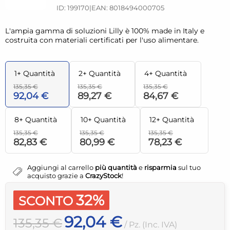
ID: 199170
|
EAN: 8018494000705
L'ampia gamma di soluzioni Lilly è 100% made in Italy e
costruita con materiali certificati per l'uso alimentare.
1+ Quantità
2+ Quantità
4+ Quantità
135,35 €
135,35 €
135,35 €
92,04 €
89,27 €
84,67 €
8+ Quantità
10+ Quantità
12+ Quantità
135,35 €
135,35 €
135,35 €
82,83 €
80,99 €
78,23 €
Aggiungi al carrello
più quantità
e
risparmia
sul tuo
acquisto grazie a
CrazyStock
!
32%
SCONTO
92,04 €
135,35 €
/ Pz. (Inc. IVA)