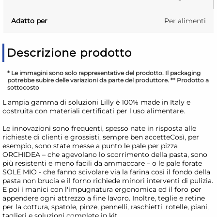
Adatto per
Per alimenti
Descrizione prodotto
* Le immagini sono solo rappresentative del prodotto. Il packaging
potrebbe subire delle variazioni da parte del produttore. ** Prodotto a
sottocosto
L'ampia gamma di soluzioni Lilly è 100% made in Italy e
costruita con materiali certificati per l'uso alimentare.
Le innovazioni sono frequenti, spesso nate in risposta alle
richieste di clienti e grossisti, sempre ben accetteCosì, per
esempio, sono state messe a punto le pale per pizza
ORCHIDEA – che agevolano lo scorrimento della pasta, sono
più resistenti e meno facili da ammaccare – o le pale forate
SOLE MIO - che fanno scivolare via la farina così il fondo della
pasta non brucia e il forno richiede minori interventi di pulizia.
E poi i manici con l'impugnatura ergonomica ed il foro per
appendere ogni attrezzo a fine lavoro. Inoltre, teglie e retine
per la cottura, spatole, pinze, pennelli, raschietti, rotelle, piani,
taglieri e soluzioni complete in kit.