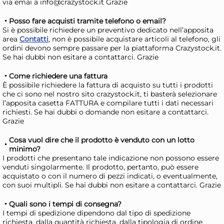
via emai a info@crazystock.it Grazie
Posso fare acquisti tramite telefono o email?
Si è possibile richiedere un preventivo dedicato nell’apposita
area
Contatti
, non è possibile acquistare articoli al telefono, gli
ordini devono sempre passare per la piattaforma Crazystock.it.
Se hai dubbi non esitare a contattarci. Grazie
Come richiedere una fattura
È possibile richiedere la fattura di acquisto su tutti i prodotti
che ci sono nel nostro sito crazystock.it, ti basterà selezionare
6x
l’apposita casetta FATTURA e compilare tutti i dati necessari
richiesti. Se hai dubbi o domande non esitare a contattarci.
Grazie
Bundle Cuki Contenitori
Pas
Ermetici X3 Alta Porz 4
Sna
Cosa vuol dire che il prodotto è venduto con un lotto
con
21,46 €
18
minimo?
I prodotti che presentano tale indicazione non possono essere
col
24,11 €
(-11 %)
venduti singolarmente. Il prodotto, pertanto, può essere
acquistato o con il numero di pezzi indicati, o eventualmente,
Risparmia il 15%
su 4 o più unità
Risp
con suoi multipli. Se hai dubbi non esitare a contattarci. Grazie
Disponibile in stock
D
Quali sono i tempi di consegna?
AGGIUNGI AL CARRELLO
I tempi di spedizione dipendono dal tipo di spedizione
richiesta, dalla quantità richiesta, dalla tipologia di ordine
Giorno stimato per la spedizione:
Gior