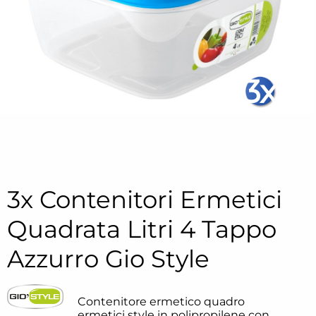
3x
3x Contenitori Ermetici
Quadrata Litri 4 Tappo
Azzurro Gio Style
Contenitore ermetico quadro
ermetici style in polipropilene con