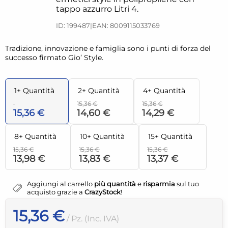
tappo azzurro Litri 4.
ID: 199487
|
EAN: 8009115033769
Tradizione, innovazione e famiglia sono i punti di forza del
successo firmato Gio’ Style.
1+ Quantità
2+ Quantità
4+ Quantità
15,36 €
15,36 €
15,36 €
14,60 €
14,29 €
8+ Quantità
10+ Quantità
15+ Quantità
15,36 €
15,36 €
15,36 €
13,98 €
13,83 €
13,37 €
Aggiungi al carrello
più quantità
e
risparmia
sul tuo
acquisto grazie a
CrazyStock
!
15,36 €
/ Pz. (Inc. IVA)