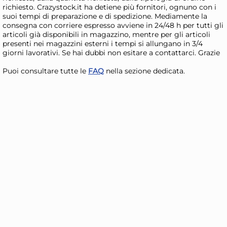
richiesto. Crazystock.it ha detiene più fornitori, ognuno con i
Lunedì, 10 Agosto
Lune
suoi tempi di preparazione e di spedizione. Mediamente la
consegna con corriere espresso avviene in 24/48 h per tutti gli
articoli già disponibili in magazzino, mentre per gli articoli
presenti nei magazzini esterni i tempi si allungano in 3/4
giorni lavorativi. Se hai dubbi non esitare a contattarci. Grazie
Puoi consultare tutte le
FAQ
nella sezione dedicata.
Guzzini Set contenitori
Cuk
alimenti KITCHEN ACTIVE
Pz.
Everywhere Bio
8,60 €
2,
2,93
Risparmia il 10%
su 6 o più unità
Risp
Disponibile in stock
D