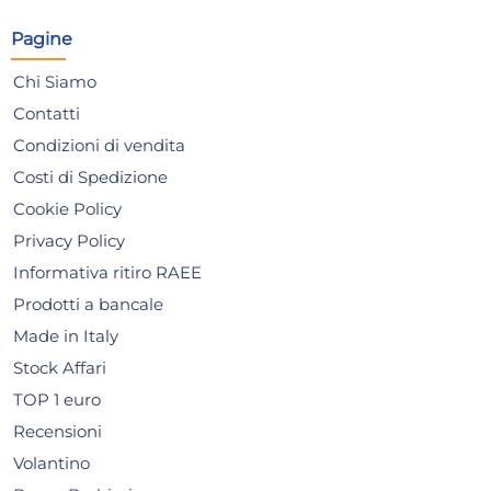
sel
Risparmia il 10%
su 6 o più unità
Ris
Pagine
Disponibile in stock
D
AGGIUNGI AL CARRELLO
Chi Siamo
Giorno stimato per la spedizione:
Gior
Contatti
Lunedì, 10 Agosto
Lune
Condizioni di vendita
Costi di Spedizione
Cookie Policy
Privacy Policy
Informativa ritiro RAEE
Prodotti a bancale
Made in Italy
Stock Affari
TOP 1 euro
Recensioni
Volantino