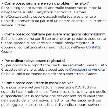
Come posso segnalare errori o problemi nel sito ?
Se vuoi segnalare eventuali anomalie riscontrate durante la
navigazione su sito Crazystock.it scrivici alla email:
info@crazystock.it oppure accedi nella tua area cliente e
richiedi l’intervento da parte di un nostro addetto al customer
service. Grazie
Come posso contattarvi per avere maggiorni informazioni?
Se hai un problema con il tuo ordine o un prodotto acquistato
ti consigliamo di scriverci alla email: info@crazystock.it
Contenitore alimenti Snips
Sal
oppure di contattarci al numero indicato nell’area
Contatti
.
Grazie
AROMA KEEPER con cestello
Yog
Senape
6,09 €
3,
Per ordinare devo essere registrato?
Si, per ordinare è importante che tu sia registrato presso il sito
Crazystock.it e che tu abbia accettato le
Condizioni di vendita
.
Risparmia il 10%
su 6 o più unità
Ris
Se hai dubbi o domande non esitare a contattarci. Grazie
Disponibile in stock
D
Come posso acquistare in esenzione iva?
Si, è possibile emettere fattura in esenzione IVA. Tuttavia
AGGIUNGI AL CARRELLO
essendo i casi molteplici e differenti tra di loro, l'invito è quello
Giorno stimato per la spedizione:
Gior
di specificare la tua motivazione per consentirci di valutarne,
Lunedì, 10 Agosto
Lune
nel rispetto della normativa, la fattibilità. Per saperne di più
puoi leggere le nostre condizioni di vendita oppure scriverci