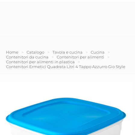
Home
>
Catalogo
>
Tavola e cucina
>
Cucina
>
Contenitori da cucina
>
Contenitori per alimenti
>
Contenitori per alimenti in plastica
>
Contenitori Ermetici Quadrata Litri 4 Tappo Azzurro Gio Style