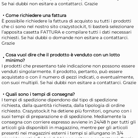
Se hai dubbi non esitare a contattarci. Grazie
Come richiedere una fattura
Brocca Graduata
Br
È possibile richiedere la fattura di acquisto su tutti i prodotti
Trasparente Lt 1 Art 415
Tra
che ci sono nel nostro sito crazystock.it, ti basterà selezionare
l’apposita casetta FATTURA e compilare tutti i dati necessari
Cosmoplast
Co
4,48 €
3,
richiesti. Se hai dubbi o domande non esitare a contattarci.
Grazie
Risparmia il 13%
su 15 o più unità
Risp
Cosa vuol dire che il prodotto è venduto con un lotto
minimo?
Disponibile in stock
D
I prodotti che presentano tale indicazione non possono essere
venduti singolarmente. Il prodotto, pertanto, può essere
AGGIUNGI AL CARRELLO
acquistato o con il numero di pezzi indicati, o eventualmente,
Giorno stimato per la spedizione:
Gior
con suoi multipli. Se hai dubbi non esitare a contattarci. Grazie
Lunedì, 10 Agosto
Lune
Quali sono i tempi di consegna?
I tempi di spedizione dipendono dal tipo di spedizione
richiesta, dalla quantità richiesta, dalla tipologia di ordine
richiesto. Crazystock.it ha detiene più fornitori, ognuno con i
suoi tempi di preparazione e di spedizione. Mediamente la
consegna con corriere espresso avviene in 24/48 h per tutti gli
articoli già disponibili in magazzino, mentre per gli articoli
presenti nei magazzini esterni i tempi si allungano in 3/4