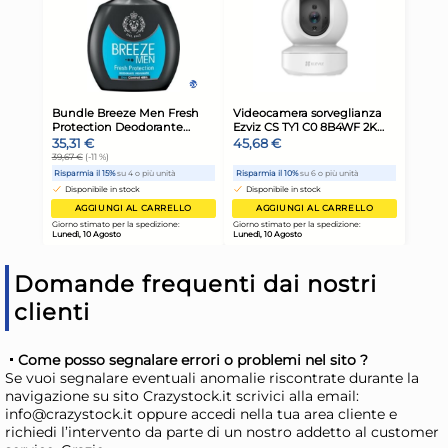
2,97 €
3,
Risparmia il 13%
su 15 o più unità
Risp
Disponibile in stock
D
AGGIUNGI AL CARRELLO
Giorno stimato per la spedizione:
Gior
Lunedì, 10 Agosto
Lune
Domande frequenti dai nostri
clienti
Come posso segnalare errori o problemi nel sito ?
Se vuoi segnalare eventuali anomalie riscontrate durante la
navigazione su sito Crazystock.it scrivici alla email:
info@crazystock.it oppure accedi nella tua area cliente e
richiedi l’intervento da parte di un nostro addetto al customer