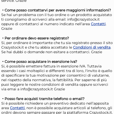
service. Grazie
Misura Graduata Plastica
Br
Trasparente 0,5 413
Lt1
Come posso contattarvi per avere maggiorni informazioni?
Se hai un problema con il tuo ordine o un prodotto acquistato
Cosmoplast
3,51 €
6,
ti consigliamo di scriverci alla email: info@crazystock.it
oppure di contattarci al numero indicato nell’area
Contatti
.
Grazie
Risparmia il 13%
su 15 o più unità
Risp
Disponibile in stock
D
Per ordinare devo essere registrato?
Si, per ordinare è importante che tu sia registrato presso il sito
AGGIUNGI AL CARRELLO
Crazystock.it e che tu abbia accettato le
Condizioni di vendita
.
Se hai dubbi o domande non esitare a contattarci. Grazie
Giorno stimato per la spedizione:
Gior
Lunedì, 10 Agosto
Lune
Come posso acquistare in esenzione iva?
Si, è possibile emettere fattura in esenzione IVA. Tuttavia
essendo i casi molteplici e differenti tra di loro, l'invito è quello
di specificare la tua motivazione per consentirci di valutarne,
nel rispetto della normativa, la fattibilità. Per saperne di più
puoi leggere le nostre condizioni di vendita oppure scriverci
via emai a info@crazystock.it Grazie
Posso fare acquisti tramite telefono o email?
Si è possibile richiedere un preventivo dedicato nell’apposita
area
Contatti
, non è possibile acquistare articoli al telefono, gli
ordini devono sempre passare per la piattaforma Crazystock.it.