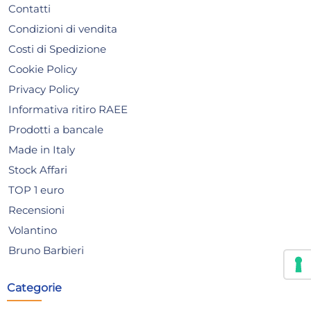
Contatti
Condizioni di vendita
Costi di Spedizione
Cookie Policy
Privacy Policy
Informativa ritiro RAEE
Prodotti a bancale
Made in Italy
Stock Affari
TOP 1 euro
Recensioni
Volantino
Bruno Barbieri
6 Coppette In Stoneware
Con
Denver Bianco Cm 16 H&H
Bia
Categorie
25,31 €
5,