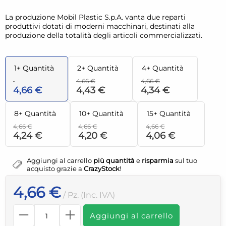
La produzione Mobil Plastic S.p.A. vanta due reparti
produttivi dotati di moderni macchinari, destinati alla
produzione della totalità degli articoli commercializzati.
1+ Quantità
2+ Quantità
4+ Quantità
4,66 €
4,66 €
4,66 €
4,43 €
4,34 €
8+ Quantità
10+ Quantità
15+ Quantità
4,66 €
4,66 €
4,66 €
4,24 €
4,20 €
4,06 €
Aggiungi al carrello
più quantità
e
risparmia
sul tuo
acquisto grazie a
CrazyStock
!
4,66 €
/ Pz. (Inc. IVA)
Aggiungi al carrello