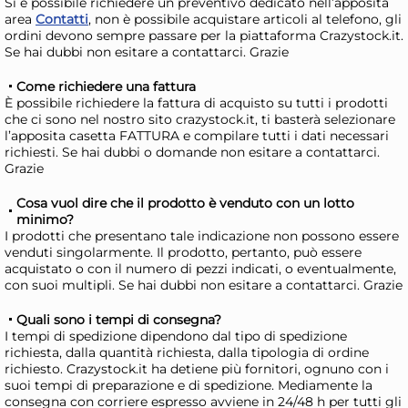
Si è possibile richiedere un preventivo dedicato nell’apposita
area
Contatti
, non è possibile acquistare articoli al telefono, gli
ordini devono sempre passare per la piattaforma Crazystock.it.
Se hai dubbi non esitare a contattarci. Grazie
Come richiedere una fattura
È possibile richiedere la fattura di acquisto su tutti i prodotti
che ci sono nel nostro sito crazystock.it, ti basterà selezionare
Amicasa Cesta Art.11 Cream
Cip
l’apposita casetta FATTURA e compilare tutti i dati necessari
Ne
richiesti. Se hai dubbi o domande non esitare a contattarci.
Grazie
8,68 €
13
Cosa vuol dire che il prodotto è venduto con un lotto
minimo?
Risparmia il 10%
su 6 o più unità
Ris
I prodotti che presentano tale indicazione non possono essere
venduti singolarmente. Il prodotto, pertanto, può essere
Disponibile in stock
D
acquistato o con il numero di pezzi indicati, o eventualmente,
con suoi multipli. Se hai dubbi non esitare a contattarci. Grazie
AGGIUNGI AL CARRELLO
Giorno stimato per la spedizione:
Gior
Quali sono i tempi di consegna?
Mercoledì, 12 Agosto
Merc
I tempi di spedizione dipendono dal tipo di spedizione
richiesta, dalla quantità richiesta, dalla tipologia di ordine
richiesto. Crazystock.it ha detiene più fornitori, ognuno con i
suoi tempi di preparazione e di spedizione. Mediamente la
consegna con corriere espresso avviene in 24/48 h per tutti gli