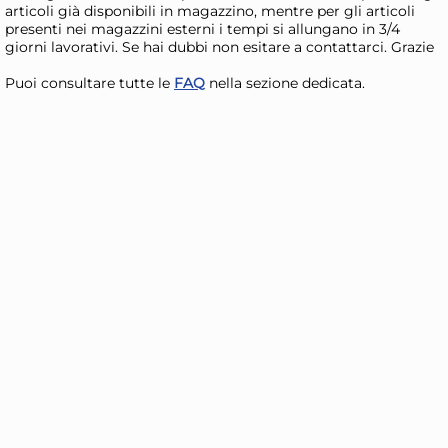
articoli già disponibili in magazzino, mentre per gli articoli
presenti nei magazzini esterni i tempi si allungano in 3/4
giorni lavorativi. Se hai dubbi non esitare a contattarci. Grazie
Puoi consultare tutte le
FAQ
nella sezione dedicata.
Stefanplast Cesta plastica
Ste
riciclata con manici
ric
(58x38x29,5cm) DOMUS
(5
11,61 €
11,
HOME COLLECTION Green
HO
tea
Risparmia il 10%
su 6 o più unità
Ris
Disponibile in stock
D
AGGIUNGI AL CARRELLO
Giorno stimato per la spedizione:
Gior
Mercoledì, 12 Agosto
Merc