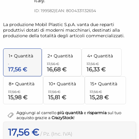
italy.
ID: 199582
|
EAN: 8004331132654
La produzione Mobil Plastic S.p.A. vanta due reparti
produttivi dotati di moderni macchinari, destinati alla
produzione della totalità degli articoli commercializzati.
1+ Quantità
2+ Quantità
4+ Quantità
17,56 €
17,56 €
17,56 €
16,68 €
16,33 €
8+ Quantità
10+ Quantità
15+ Quantità
17,56 €
17,56 €
17,56 €
15,98 €
15,81 €
15,28 €
Aggiungi al carrello
più quantità
e
risparmia
sul tuo
acquisto grazie a
CrazyStock
!
17,56 €
/ Pz. (Inc. IVA)