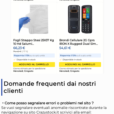
Cesta Tontarelli 806101270V
Ces
portabianchera Realizzato
FAM
In Plastica Blu
3,90 €
1,2
Risparmia il 10%
su 6 o più unità
Ris
Disponibile in stock
D
AGGIUNGI AL CARRELLO
Giorno stimato per la spedizione:
Gior
Mercoledì, 12 Agosto
Merc
Domande frequenti dai nostri
clienti
Come posso segnalare errori o problemi nel sito ?
Se vuoi segnalare eventuali anomalie riscontrate durante la
navigazione su sito Crazystock.it scrivici alla email: