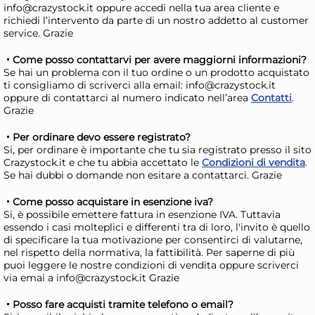
info@crazystock.it oppure accedi nella tua area cliente e
richiedi l’intervento da parte di un nostro addetto al customer
service. Grazie
Come posso contattarvi per avere maggiorni informazioni?
Cesta Tontarelli 8034118704
Ami
Se hai un problema con il tuo ordine o un prodotto acquistato
CARGO Pieghevole con
ti consigliamo di scriverci alla email: info@crazystock.it
oppure di contattarci al numero indicato nell’area
Contatti
.
Coperchio Nero e Blu
13,23 €
8,
Grazie
Per ordinare devo essere registrato?
Risparmia il 10%
su 6 o più unità
Ris
Si, per ordinare è importante che tu sia registrato presso il sito
Disponibile in stock
D
Crazystock.it e che tu abbia accettato le
Condizioni di vendita
.
Se hai dubbi o domande non esitare a contattarci. Grazie
AGGIUNGI AL CARRELLO
Come posso acquistare in esenzione iva?
Giorno stimato per la spedizione:
Gior
Si, è possibile emettere fattura in esenzione IVA. Tuttavia
Mercoledì, 12 Agosto
Merc
essendo i casi molteplici e differenti tra di loro, l'invito è quello
di specificare la tua motivazione per consentirci di valutarne,
nel rispetto della normativa, la fattibilità. Per saperne di più
puoi leggere le nostre condizioni di vendita oppure scriverci
via emai a info@crazystock.it Grazie
Posso fare acquisti tramite telefono o email?