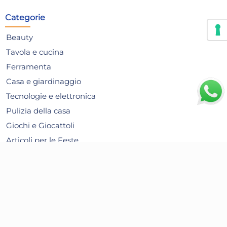
AGGIUNGI AL CARRELLO
Categorie
Giorno stimato per la spedizione:
Gior
Lunedì, 10 Agosto
Lune
Beauty
Tavola e cucina
Ferramenta
Casa e giardinaggio
Tecnologie e elettronica
Pulizia della casa
Giochi e Giocattoli
Articoli per le Feste
Alimentari
Bambini e prima infanzia
Articoli per animali
Contatti