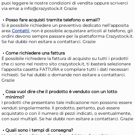
puoi leggere le nostre condizioni di vendita oppure scriverci
via emai a info@crazystock.it Grazie
Posso fare acquisti tramite telefono o email?
Si è possibile richiedere un preventivo dedicato nell’apposita
area
Contatti
, non è possibile acquistare articoli al telefono, gli
ordini devono sempre passare per la piattaforma Crazystock.it.
Se hai dubbi non esitare a contattarci. Grazie
6 Piatti In Stoneware Osaka
6 P
Grigio Rettangolare 34x22
Gri
Come richiedere una fattura
H&H
H&
73,47 €
29
È possibile richiedere la fattura di acquisto su tutti i prodotti
che ci sono nel nostro sito crazystock.it, ti basterà selezionare
108,04 €
(-32 %)
38,3
l’apposita casetta FATTURA e compilare tutti i dati necessari
richiesti. Se hai dubbi o domande non esitare a contattarci.
Risparmia il 47%
su 12 o più unità
Ris
Grazie
Disponibile in stock
D
Cosa vuol dire che il prodotto è venduto con un lotto
AGGIUNGI AL CARRELLO
minimo?
I prodotti che presentano tale indicazione non possono essere
Giorno stimato per la spedizione:
Gior
venduti singolarmente. Il prodotto, pertanto, può essere
Lunedì, 10 Agosto
Lune
acquistato o con il numero di pezzi indicati, o eventualmente,
con suoi multipli. Se hai dubbi non esitare a contattarci. Grazie
Quali sono i tempi di consegna?