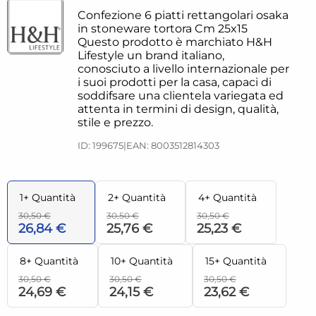
Confezione 6 piatti rettangolari osaka
in stoneware tortora Cm 25x15
Questo prodotto è marchiato H&H
Lifestyle un brand italiano,
conosciuto a livello internazionale per
i suoi prodotti per la casa, capaci di
soddifsare una clientela variegata ed
attenta in termini di design, qualità,
stile e prezzo.
ID: 199675
|
EAN: 8003512814303
1+ Quantità
2+ Quantità
4+ Quantità
30,50 €
30,50 €
30,50 €
26,84 €
25,76 €
25,23 €
8+ Quantità
10+ Quantità
15+ Quantità
30,50 €
30,50 €
30,50 €
24,69 €
24,15 €
23,62 €