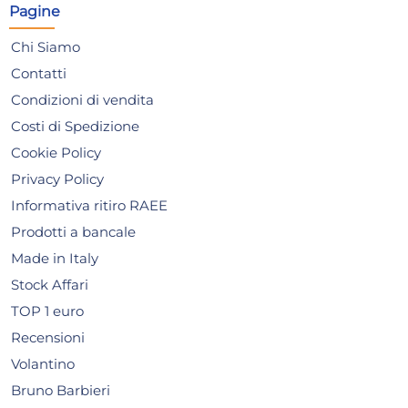
Pagine
Lunedì, 10 Agosto
Lune
Chi Siamo
Contatti
Condizioni di vendita
Costi di Spedizione
Cookie Policy
Privacy Policy
Informativa ritiro RAEE
Prodotti a bancale
Made in Italy
Piatto In Porcellana Tokio
H&
Stock Affari
Bianco Rettangolare 36x21
co
TOP 1 euro
Saturnia
bac
13,75 €
11,
Recensioni
Volantino
Risparmia il 13%
su 15 o più unità
Risp
Bruno Barbieri
Disponibile in stock
D