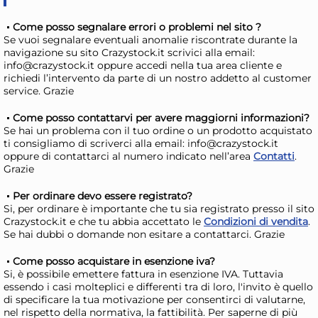
Come posso segnalare errori o problemi nel sito ?
Se vuoi segnalare eventuali anomalie riscontrate durante la
navigazione su sito Crazystock.it scrivici alla email:
6 Piatti In Stoneware Boston
6 P
info@crazystock.it oppure accedi nella tua area cliente e
richiedi l’intervento da parte di un nostro addetto al customer
Grigio Rettangolare 31x25
Gri
service. Grazie
H&H
H&
73,27 €
42
Come posso contattarvi per avere maggiorni informazioni?
107,75 €
(-32 %)
53,9
Se hai un problema con il tuo ordine o un prodotto acquistato
Risparmia il 47%
su 12 o più unità
Ris
ti consigliamo di scriverci alla email: info@crazystock.it
oppure di contattarci al numero indicato nell’area
Contatti
.
Disponibile in stock
D
Grazie
AGGIUNGI AL CARRELLO
Per ordinare devo essere registrato?
Giorno stimato per la spedizione:
Gior
Si, per ordinare è importante che tu sia registrato presso il sito
Lunedì, 10 Agosto
Lune
Crazystock.it e che tu abbia accettato le
Condizioni di vendita
.
Se hai dubbi o domande non esitare a contattarci. Grazie
Come posso acquistare in esenzione iva?
Si, è possibile emettere fattura in esenzione IVA. Tuttavia
essendo i casi molteplici e differenti tra di loro, l'invito è quello
di specificare la tua motivazione per consentirci di valutarne,
nel rispetto della normativa, la fattibilità. Per saperne di più