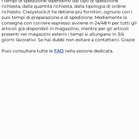
I tempi di spedizione dipendono dal tipo di spedizione
richiesta, dalla quantità richiesta, dalla tipologia di ordine
richiesto. Crazystock.it ha detiene più fornitori, ognuno con i
suoi tempi di preparazione e di spedizione. Mediamente la
consegna con corriere espresso avviene in 24/48 h per tutti gli
articoli già disponibili in magazzino, mentre per gli articoli
presenti nei magazzini esterni i tempi si allungano in 3/4
giorni lavorativi. Se hai dubbi non esitare a contattarci. Grazie
Puoi consultare tutte le
FAQ
nella sezione dedicata.
+4 altre varianti
6 Piatti In Stoneware Osaka
6 P
Tortora Rettangolare 30x20
Tor
Marrone H&H
Ma
37,79 €
65
42,94 €
(-12 %)
96,
Risparmia il 24%
su 15 o più unità
Ris
Disponibile in stock
D
AGGIUNGI AL CARRELLO
Giorno stimato per la spedizione:
Gior
Lunedì, 10 Agosto
Lune