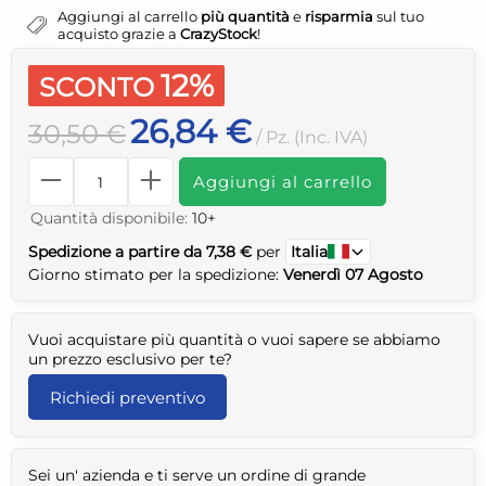
Aggiungi al carrello
più quantità
e
risparmia
sul tuo
acquisto grazie a
CrazyStock
!
12%
SCONTO
26,84 €
30,50 €
/ Pz. (Inc. IVA)
Aggiungi al carrello
Quantità disponibile:
10+
Spedizione a partire da 7,38 €
per
Italia
Giorno stimato per la spedizione:
Venerdì 07 Agosto
Vuoi acquistare più quantità o vuoi sapere se abbiamo
un prezzo esclusivo per te?
Richiedi preventivo
Sei un' azienda e ti serve un ordine di grande