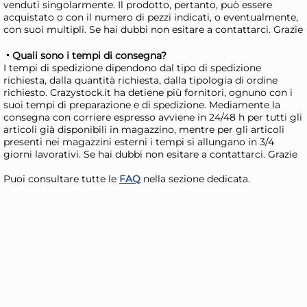
venduti singolarmente. Il prodotto, pertanto, può essere
Bidone Lt110 Con Ruote
Bid
acquistato o con il numero di pezzi indicati, o eventualmente,
Coperchio Verde, Plastica
Cop
con suoi multipli. Se hai dubbi non esitare a contattarci. Grazie
8
49,53 €
3,
Quali sono i tempi di consegna?
72,83 €
(-32 %)
I tempi di spedizione dipendono dal tipo di spedizione
richiesta, dalla quantità richiesta, dalla tipologia di ordine
Risparmia il 47%
su 12 o più unità
Risp
richiesto. Crazystock.it ha detiene più fornitori, ognuno con i
Disponibile in stock
D
suoi tempi di preparazione e di spedizione. Mediamente la
consegna con corriere espresso avviene in 24/48 h per tutti gli
AGGIUNGI AL CARRELLO
articoli già disponibili in magazzino, mentre per gli articoli
presenti nei magazzini esterni i tempi si allungano in 3/4
Giorno stimato per la spedizione:
Gior
giorni lavorativi. Se hai dubbi non esitare a contattarci. Grazie
Mercoledì, 12 Agosto
Merc
Puoi consultare tutte le
FAQ
nella sezione dedicata.