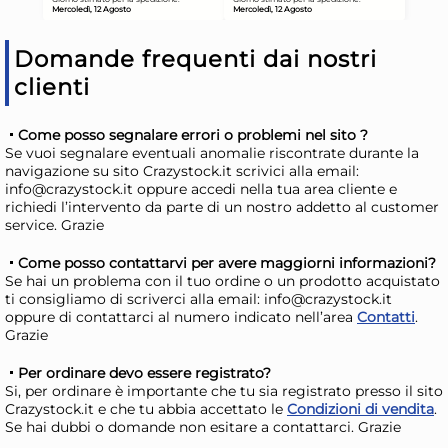
Risparmia il 10%
su 6 o più unità
Ris
Disponibile in stock
D
Domande frequenti dai nostri
AGGIUNGI AL CARRELLO
clienti
Giorno stimato per la spedizione:
Gior
Mercoledì, 12 Agosto
Merc
Come posso segnalare errori o problemi nel sito ?
Se vuoi segnalare eventuali anomalie riscontrate durante la
navigazione su sito Crazystock.it scrivici alla email:
info@crazystock.it oppure accedi nella tua area cliente e
richiedi l’intervento da parte di un nostro addetto al customer
service. Grazie
Come posso contattarvi per avere maggiorni informazioni?
Se hai un problema con il tuo ordine o un prodotto acquistato
ti consigliamo di scriverci alla email: info@crazystock.it
oppure di contattarci al numero indicato nell’area
Contatti
.
Grazie
Per ordinare devo essere registrato?
Si, per ordinare è importante che tu sia registrato presso il sito
Bidone Con Coperchio Lt 22
Bi
Crazystock.it e che tu abbia accettato le
Condizioni di vendita
.
Se hai dubbi o domande non esitare a contattarci. Grazie
Assortito, Plastica
Cop