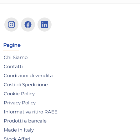
Bidone Con Coperchio A
Co
Chiusura In Polipropilene
Cor
Pagine
Colori Assortiti Lt 46
16,42 €
13
Chi Siamo
Contatti
Risparmia il 13%
su 15 o più unità
Risp
Condizioni di vendita
Disponibile in stock
D
Costi di Spedizione
AGGIUNGI AL CARRELLO
Cookie Policy
Giorno stimato per la spedizione:
Gior
Privacy Policy
Mercoledì, 12 Agosto
Merc
Informativa ritiro RAEE
Prodotti a bancale
Made in Italy
Stock Affari