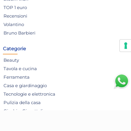
TOP 1 euro
Recensioni
Volantino
Bruno Barbieri
Categorie
Beauty
Tavola e cucina
Ferramenta
Casa e giardinaggio
Tecnologie e elettronica
Sottovaso Cotto Con Ruote
Log
Pulizia della casa
Cm 48 1661 Marrone Euro 3
Hea
Giochi e Giocattoli
Plast
A P
35,56 €
21
Articoli per le Feste
40,41 €
(-12 %)
Alimentari
Risparmia il 24%
su 15 o più unità
Ris