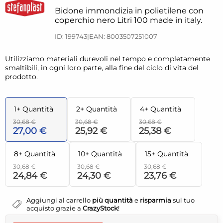
Bidone immondizia in polietilene con
coperchio nero Litri 100 made in italy.
ID: 199743
|
EAN: 8003507251007
Utilizziamo materiali durevoli nel tempo e completamente
smaltibili, in ogni loro parte, alla fine del ciclo di vita del
prodotto.
1+ Quantità
2+ Quantità
4+ Quantità
30,68 €
30,68 €
30,68 €
27,00 €
25,92 €
25,38 €
8+ Quantità
10+ Quantità
15+ Quantità
30,68 €
30,68 €
30,68 €
24,84 €
24,30 €
23,76 €
Aggiungi al carrello
più quantità
e
risparmia
sul tuo
acquisto grazie a
CrazyStock
!