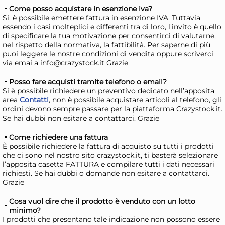
9,97 €
49
Come posso acquistare in esenzione iva?
Si, è possibile emettere fattura in esenzione IVA. Tuttavia
72,
essendo i casi molteplici e differenti tra di loro, l'invito è quello
Risparmia il 13%
su 15 o più unità
Ris
di specificare la tua motivazione per consentirci di valutarne,
nel rispetto della normativa, la fattibilità. Per saperne di più
Disponibile in stock
D
puoi leggere le nostre condizioni di vendita oppure scriverci
via emai a info@crazystock.it Grazie
AGGIUNGI AL CARRELLO
Giorno stimato per la spedizione:
Gior
Posso fare acquisti tramite telefono o email?
Mercoledì, 12 Agosto
Merc
Si è possibile richiedere un preventivo dedicato nell’apposita
area
Contatti
, non è possibile acquistare articoli al telefono, gli
ordini devono sempre passare per la piattaforma Crazystock.it.
Se hai dubbi non esitare a contattarci. Grazie
Come richiedere una fattura
È possibile richiedere la fattura di acquisto su tutti i prodotti
che ci sono nel nostro sito crazystock.it, ti basterà selezionare
l’apposita casetta FATTURA e compilare tutti i dati necessari
richiesti. Se hai dubbi o domande non esitare a contattarci.
Grazie
Cosa vuol dire che il prodotto è venduto con un lotto
minimo?
I prodotti che presentano tale indicazione non possono essere