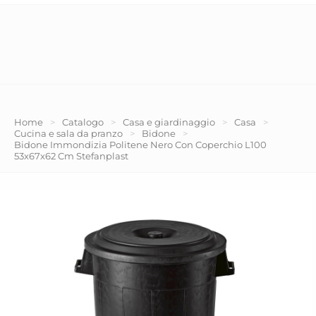
Home
>
Catalogo
>
Casa e giardinaggio
>
Casa
>
Cucina e sala da pranzo
>
Bidone
>
Bidone Immondizia Politene Nero Con Coperchio L100
53x67x62 Cm Stefanplast