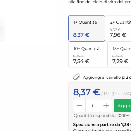
alla fine del ciclo di vita del pr
1+ Quantità
2+ Quanti
8,37 €
8,37 €
7,96 €
10+ Quantità
15+ Quan
8,37 €
8,37 €
7,54 €
7,29 €
Aggiungi al carrello
più 
8,37 €
/ Pz. (Inc. IVA
Aggiu
Quantità disponibile:
1000+
Spedizione a partire da 7,38
Giorno stimato per la spedi