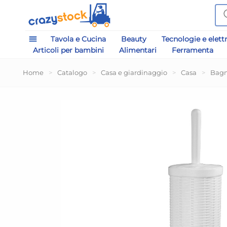
Tavola e Cucina
Beauty
Tecnologie e elett
Articoli per bambini
Alimentari
Ferramenta
Home
>
Catalogo
>
Casa e giardinaggio
>
Casa
>
Bag