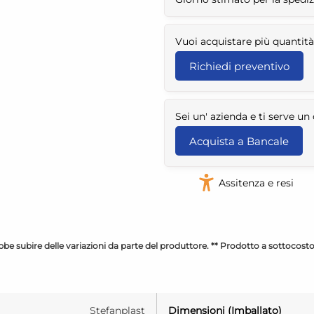
Vuoi acquistare più quantità
Richiedi preventivo
Sei un' azienda e ti serve u
Acquista a Bancale
Assitenza e resi
be subire delle variazioni da parte del produttore. ** Prodotto a sottocost
Stefanplast
Dimensioni (Imballato)