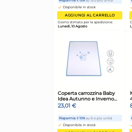
rosso Home
9,58 €
Risparmia il 13%
su 15 o più 
Disponibile in stock
AGGIUNGI AL CARR
Giorno stimato per la spediz
Lunedì, 10 Agosto