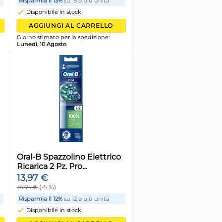
propilene e
In Plastica Bianc
ola,sagomata
7 €
6,98 €
armia il 13%
su 15 o più unità
Risparmia il 13%
su 15 o p
sponibile in stock
Disponibile in stock
AGGIUNGI AL CARRELLO
AGGIUNGI AL CA
o stimato per la spedizione:
Giorno stimato per la spe
ì, 10 Agosto
Lunedì, 10 Agosto