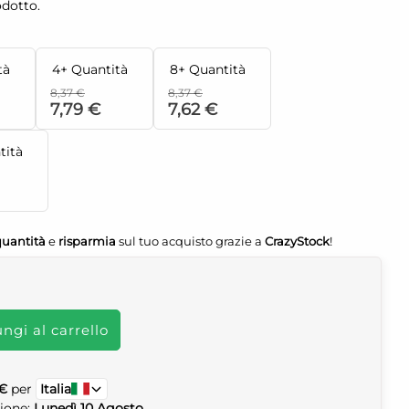
odotto.
tà
4+ Quantità
8+ Quantità
8,37 €
8,37 €
7,79 €
7,62 €
tità
quantità
e
risparmia
sul tuo acquisto grazie a
CrazyStock
!
)
ngi al carrello
 €
per
Italia
zione:
Lunedì 10 Agosto