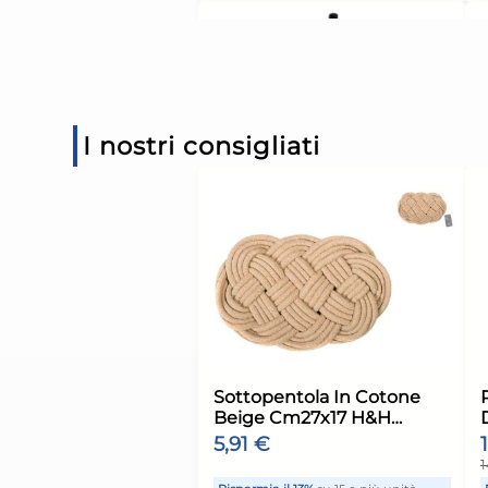
Risparmia il 13%
su 15 o più 
Disponibile in stock
AGGIUNGI AL CARR
I nostri consigliati
Giorno stimato per la spediz
Lunedì, 10 Agosto
Portascopino Wc In