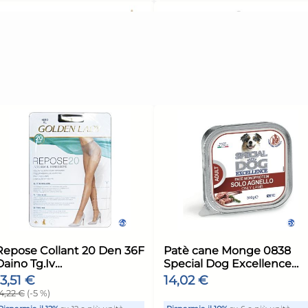
unità
Risparmia il 13%
su 15 o più unità
Risp
Disponibile in stock
Di
ELLO
AGGIUNGI AL CARRELLO
ione:
Giorno stimato per la spedizione:
Giorn
Lunedì, 10 Agosto
Luned
ox
Piantana Portascopini
Por