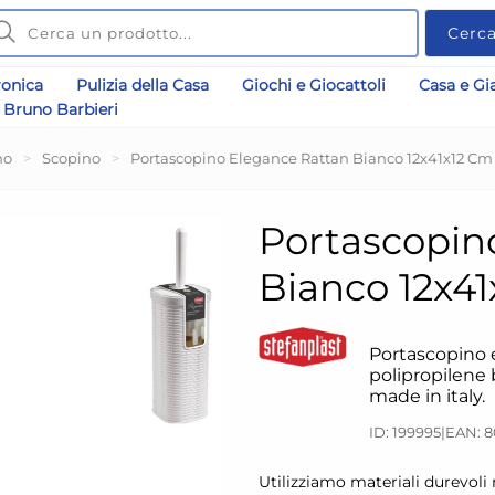
Cerc
ronica
Pulizia della Casa
Giochi e Giocattoli
Casa e Gi
Bruno Barbieri
no
>
Scopino
>
Portascopino Elegance Rattan Bianco 12x41x12 Cm 
Portascopin
Bianco 12x41
Portascopino 
polipropilene
made in italy.
ID: 199995
|
EAN: 
Utilizziamo materiali durevoli