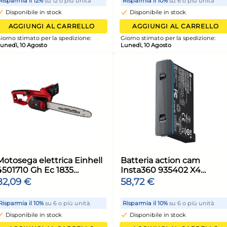
marca Artex per rotolo
bianco poli
modello Bridge
set
31,07 €
7,0
35,31 €
(-12 %)
unità
Risparmia il 24%
su 15 o più unità
Risp
Disponibile in stock
Di
ELLO
AGGIUNGI AL CARRELLO
ione:
Giorno stimato per la spedizione:
Giorn
Lunedì, 10 Agosto
Luned