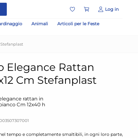
a
Log in
ardinaggio
Animali
Articoli per le Feste
Stefanplast
o Elegance Rattan
x12 Cm Stefanplast
elegance rattan in
 bianco Cm 12x40 h
8003507307001
 nel tempo e completamente smaltibili, in ogni loro parte,