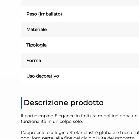
Peso (Imballato)
Materiale
Tipologia
Forma
Uso decorativo
Descrizione prodotto
Il portascopino Elegance in finitura midollino dona un t
funzionalità in un colpo solo.
L’approccio ecologico Stefanplast è globale e tocca tu
ogni loro parte, alla fine del ciclo di vita del prodotto.