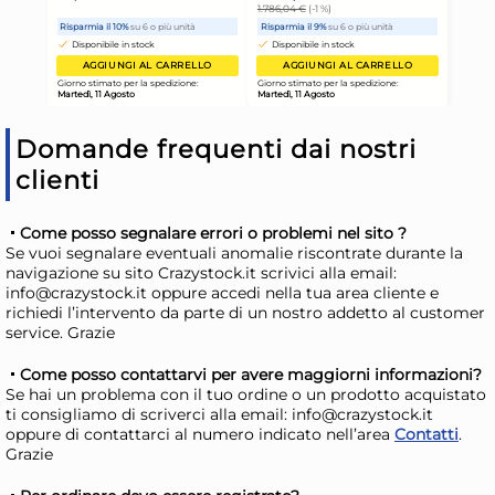
Domande frequenti dai nostri
clienti
Cassetta Polipropilene
Cas
Come posso segnalare errori o problemi nel sito ?
Cortina Cotto Cm 60
Co
Se vuoi segnalare eventuali anomalie riscontrate durante la
Marrone Teraplast
Ter
3,60 €
3,1
navigazione su sito Crazystock.it scrivici alla email:
info@crazystock.it oppure accedi nella tua area cliente e
richiedi l’intervento da parte di un nostro addetto al customer
service. Grazie
Risparmia il 13%
su 15 o più unità
Risp
Disponibile in stock
D
Come posso contattarvi per avere maggiorni informazioni?
Se hai un problema con il tuo ordine o un prodotto acquistato
AGGIUNGI AL CARRELLO
ti consigliamo di scriverci alla email: info@crazystock.it
Giorno stimato per la spedizione:
Gior
oppure di contattarci al numero indicato nell’area
Contatti
.
Martedì, 11 Agosto
Mart
Grazie