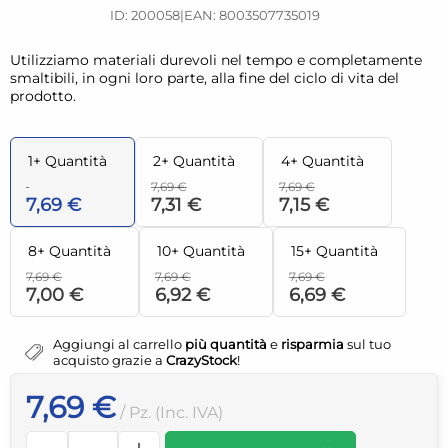
ID: 200058
|
EAN: 8003507735019
Utilizziamo materiali durevoli nel tempo e completamente
smaltibili, in ogni loro parte, alla fine del ciclo di vita del
prodotto.
1+ Quantità
2+ Quantità
4+ Quantità
7,69 €
7,69 €
7,69 €
7,31 €
7,15 €
8+ Quantità
10+ Quantità
15+ Quantità
7,69 €
7,69 €
7,69 €
7,00 €
6,92 €
6,69 €
Aggiungi al carrello
più quantità
e
risparmia
sul tuo
acquisto grazie a
CrazyStock
!
7,69 €
/ Pz. (Inc. IVA)