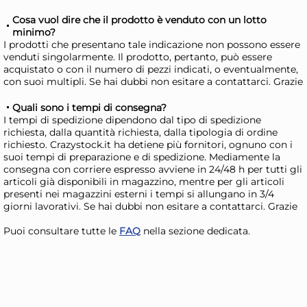
Martedì, 11 Agosto
Mart
Cosa vuol dire che il prodotto è venduto con un lotto
minimo?
I prodotti che presentano tale indicazione non possono essere
venduti singolarmente. Il prodotto, pertanto, può essere
acquistato o con il numero di pezzi indicati, o eventualmente,
con suoi multipli. Se hai dubbi non esitare a contattarci. Grazie
Quali sono i tempi di consegna?
I tempi di spedizione dipendono dal tipo di spedizione
richiesta, dalla quantità richiesta, dalla tipologia di ordine
richiesto. Crazystock.it ha detiene più fornitori, ognuno con i
suoi tempi di preparazione e di spedizione. Mediamente la
consegna con corriere espresso avviene in 24/48 h per tutti gli
articoli già disponibili in magazzino, mentre per gli articoli
presenti nei magazzini esterni i tempi si allungano in 3/4
Cassetta Polipropilene Coste
Ca
giorni lavorativi. Se hai dubbi non esitare a contattarci. Grazie
Cotto Cm 60 01005 Marrone
109
Puoi consultare tutte le
FAQ
nella sezione dedicata.
Teraplast
9,31 €
2,
Risparmia il 13%
su 15 o più unità
Risp
Disponibile in stock
D