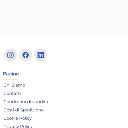
Risparmia il 13%
su 15 o più unità
Risp
Disponibile in stock
D
AGGIUNGI AL CARRELLO
Giorno stimato per la spedizione:
Gior
Martedì, 11 Agosto
Mart
Pagine
Chi Siamo
Contatti
Condizioni di vendita
Costi di Spedizione
Cookie Policy
Privacy Policy