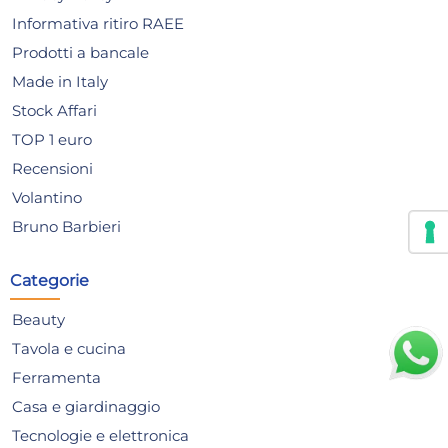
Informativa ritiro RAEE
Prodotti a bancale
Made in Italy
Stock Affari
Confezione 6 Bicchieri In
Pia
TOP 1 euro
Vetro Atelier Cabernet 67 cl
Cm
Recensioni
Trasparente Bormioli Luigi
Sel
28,17 €
12
Volantino
32,01 €
(-12 %)
Bruno Barbieri
Risparmia il 24%
su 15 o più unità
Risp
Disponibile in stock
D
Categorie
AGGIUNGI AL CARRELLO
Beauty
Giorno stimato per la spedizione:
Gior
Martedì, 11 Agosto
Mart
Tavola e cucina
Ferramenta
Casa e giardinaggio
Tecnologie e elettronica