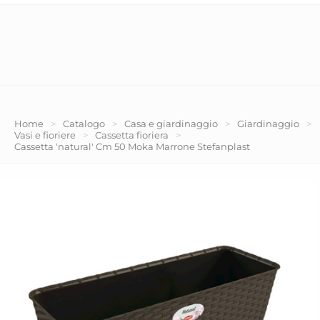
Home
>
Catalogo
>
Casa e giardinaggio
>
Giardinaggio
>
Vasi e fioriere
>
Cassetta fioriera
>
Cassetta 'natural' Cm 50 Moka Marrone Stefanplast