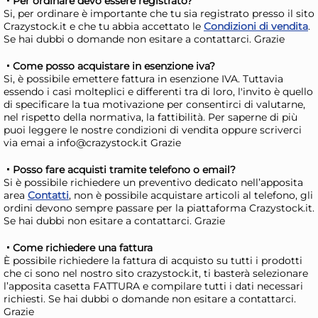
Per ordinare devo essere registrato?
Si, per ordinare è importante che tu sia registrato presso il sito
Crazystock.it e che tu abbia accettato le
Condizioni di vendita
.
Se hai dubbi o domande non esitare a contattarci. Grazie
Come posso acquistare in esenzione iva?
Si, è possibile emettere fattura in esenzione IVA. Tuttavia
essendo i casi molteplici e differenti tra di loro, l'invito è quello
di specificare la tua motivazione per consentirci di valutarne,
nel rispetto della normativa, la fattibilità. Per saperne di più
puoi leggere le nostre condizioni di vendita oppure scriverci
via emai a info@crazystock.it Grazie
Posso fare acquisti tramite telefono o email?
Cassetta Polipropilene Mare
Cas
Si è possibile richiedere un preventivo dedicato nell’apposita
Cotto Cm 50 01004 Marrone
Co
area
Contatti
, non è possibile acquistare articoli al telefono, gli
Teraplast
Ter
ordini devono sempre passare per la piattaforma Crazystock.it.
4,29 €
5,
Se hai dubbi non esitare a contattarci. Grazie
Come richiedere una fattura
Risparmia il 13%
su 15 o più unità
Risp
È possibile richiedere la fattura di acquisto su tutti i prodotti
Disponibile in stock
D
che ci sono nel nostro sito crazystock.it, ti basterà selezionare
l’apposita casetta FATTURA e compilare tutti i dati necessari
AGGIUNGI AL CARRELLO
richiesti. Se hai dubbi o domande non esitare a contattarci.
Grazie
Giorno stimato per la spedizione:
Gior