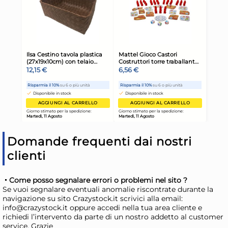
43,84 €
12,
64,46 €
(-32 %)
Risparmia il 47%
su 12 o più unità
Ris
Disponibile in stock
D
AGGIUNGI AL CARRELLO
Giorno stimato per la spedizione:
Gior
Martedì, 11 Agosto
Mart
Domande frequenti dai nostri
clienti
Come posso segnalare errori o problemi nel sito ?
Se vuoi segnalare eventuali anomalie riscontrate durante la
navigazione su sito Crazystock.it scrivici alla email:
info@crazystock.it oppure accedi nella tua area cliente e
richiedi l’intervento da parte di un nostro addetto al customer
service. Grazie