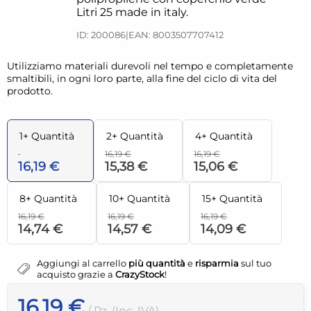
Litri 25 made in italy.
ID: 200086
|
EAN: 8003507707412
Utilizziamo materiali durevoli nel tempo e completamente
smaltibili, in ogni loro parte, alla fine del ciclo di vita del
prodotto.
1+ Quantità
2+ Quantità
4+ Quantità
16,19 €
16,19 €
16,19 €
15,38 €
15,06 €
8+ Quantità
10+ Quantità
15+ Quantità
16,19 €
16,19 €
16,19 €
14,74 €
14,57 €
14,09 €
Aggiungi al carrello
più quantità
e
risparmia
sul tuo
acquisto grazie a
CrazyStock
!
16,19 €
/ Pz. (Inc. IVA)