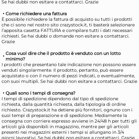
Se hai dubbi non esitare a contattarci. Grazie
Come richiedere una fattura
Stefanplast Pattumiera
St
È possibile richiedere la fattura di acquisto su tutti i prodotti
DOMUS HOME COLLECTION
ba
che ci sono nel nostro sito crazystock.it, ti basterà selezionare
l’apposita casetta FATTURA e compilare tutti i dati necessari
coperchio a pedale
CO
12,53 €
8,
richiesti. Se hai dubbi o domande non esitare a contattarci.
a 
Grazie
Risparmia il 10%
su 6 o più unità
Ris
Cosa vuol dire che il prodotto è venduto con un lotto
Disponibile in stock
D
minimo?
I prodotti che presentano tale indicazione non possono essere
AGGIUNGI AL CARRELLO
venduti singolarmente. Il prodotto, pertanto, può essere
acquistato o con il numero di pezzi indicati, o eventualmente,
Giorno stimato per la spedizione:
Gior
con suoi multipli. Se hai dubbi non esitare a contattarci. Grazie
Martedì, 11 Agosto
Mart
Quali sono i tempi di consegna?
I tempi di spedizione dipendono dal tipo di spedizione
richiesta, dalla quantità richiesta, dalla tipologia di ordine
richiesto. Crazystock.it ha detiene più fornitori, ognuno con i
suoi tempi di preparazione e di spedizione. Mediamente la
consegna con corriere espresso avviene in 24/48 h per tutti gli
articoli già disponibili in magazzino, mentre per gli articoli
presenti nei magazzini esterni i tempi si allungano in 3/4
giorni lavorativi. Se hai dubbi non esitare a contattarci. Grazie