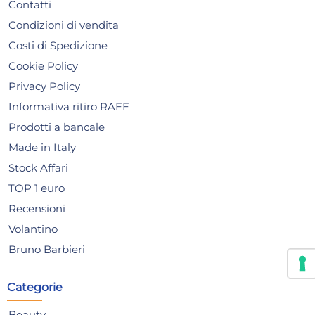
Contatti
Condizioni di vendita
Costi di Spedizione
Cookie Policy
Privacy Policy
Informativa ritiro RAEE
Prodotti a bancale
Made in Italy
Stock Affari
TOP 1 euro
Recensioni
Volantino
Bruno Barbieri
6 Calici In Vetro Cabernet
Pal
Ballon 70 Trasparente ARC
Categorie
30,56 €
21,
Beauty