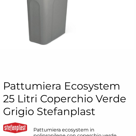
Pattumiera Ecosystem
25 Litri Coperchio Verde
Grigio Stefanplast
Pattumiera ecosystem in
polipropilene con coperchio verde