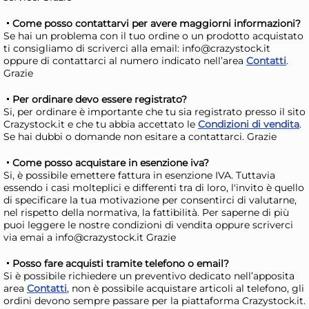
Stefanplast Pattumiera
St
DOMUS HOME COLLECTION
ba
Come posso contattarvi per avere maggiorni informazioni?
coperchio a pedale
CO
12,53 €
8,
Se hai un problema con il tuo ordine o un prodotto acquistato
ti consigliamo di scriverci alla email: info@crazystock.it
a 
oppure di contattarci al numero indicato nell’area
Contatti
.
Grazie
Risparmia il 10%
su 6 o più unità
Ris
Disponibile in stock
D
Per ordinare devo essere registrato?
Si, per ordinare è importante che tu sia registrato presso il sito
AGGIUNGI AL CARRELLO
Crazystock.it e che tu abbia accettato le
Condizioni di vendita
.
Se hai dubbi o domande non esitare a contattarci. Grazie
Giorno stimato per la spedizione:
Gior
Martedì, 11 Agosto
Mart
Come posso acquistare in esenzione iva?
Si, è possibile emettere fattura in esenzione IVA. Tuttavia
essendo i casi molteplici e differenti tra di loro, l'invito è quello
di specificare la tua motivazione per consentirci di valutarne,
nel rispetto della normativa, la fattibilità. Per saperne di più
puoi leggere le nostre condizioni di vendita oppure scriverci
via emai a info@crazystock.it Grazie
Posso fare acquisti tramite telefono o email?
Si è possibile richiedere un preventivo dedicato nell’apposita
area
Contatti
, non è possibile acquistare articoli al telefono, gli
ordini devono sempre passare per la piattaforma Crazystock.it.