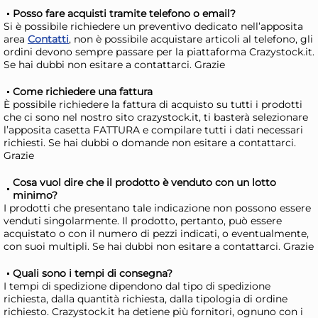
Risparmia il 24%
su 15 o più unità
Ris
Posso fare acquisti tramite telefono o email?
Si è possibile richiedere un preventivo dedicato nell’apposita
Disponibile in stock
D
area
Contatti
, non è possibile acquistare articoli al telefono, gli
ordini devono sempre passare per la piattaforma Crazystock.it.
AGGIUNGI AL CARRELLO
Se hai dubbi non esitare a contattarci. Grazie
Giorno stimato per la spedizione:
Gior
Martedì, 11 Agosto
Mart
Come richiedere una fattura
È possibile richiedere la fattura di acquisto su tutti i prodotti
che ci sono nel nostro sito crazystock.it, ti basterà selezionare
Offerta limitata!
l’apposita casetta FATTURA e compilare tutti i dati necessari
richiesti. Se hai dubbi o domande non esitare a contattarci.
Grazie
Cosa vuol dire che il prodotto è venduto con un lotto
minimo?
I prodotti che presentano tale indicazione non possono essere
venduti singolarmente. Il prodotto, pertanto, può essere
acquistato o con il numero di pezzi indicati, o eventualmente,
con suoi multipli. Se hai dubbi non esitare a contattarci. Grazie
Quali sono i tempi di consegna?
I tempi di spedizione dipendono dal tipo di spedizione
Uniflame Borsa termica
Un
richiesta, dalla quantità richiesta, dalla tipologia di ordine
AQUARIUS Assortito
AR
richiesto. Crazystock.it ha detiene più fornitori, ognuno con i