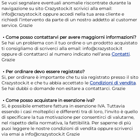
Se vuoi segnalare eventuali anomalie riscontrate durante la
navigazione su sito Crazystock.it scrivici alla email:
AGGIUNGI AL CARRELLO
info@crazystock.it oppure accedi nella tua area cliente e
Giorno stimato per la spedizione:
Gior
richiedi l’intervento da parte di un nostro addetto al customer
Martedì, 11 Agosto
Mart
service. Grazie
Come posso contattarvi per avere maggiorni informazioni?
Se hai un problema con il tuo ordine o un prodotto acquistato
ti consigliamo di scriverci alla email: info@crazystock.it
oppure di contattarci al numero indicato nell’area
Contatti
.
Grazie
Per ordinare devo essere registrato?
Si, per ordinare è importante che tu sia registrato presso il sito
Crazystock.it e che tu abbia accettato le
Condizioni di vendita
.
Se hai dubbi o domande non esitare a contattarci. Grazie
Come posso acquistare in esenzione iva?
Si, è possibile emettere fattura in esenzione IVA. Tuttavia
Amazonia Borsa termica
Am
essendo i casi molteplici e differenti tra di loro, l'invito è quello
di specificare la tua motivazione per consentirci di valutarne,
Crystal Silver lt. 11 in peva
Mar
nel rispetto della normativa, la fattibilità. Per saperne di più
con ottimo isolamento
fan
23,61 €
21
puoi leggere le nostre condizioni di vendita oppure scriverci
via emai a info@crazystock.it Grazie
termico
bl
26,83 €
(-12 %)
28,1