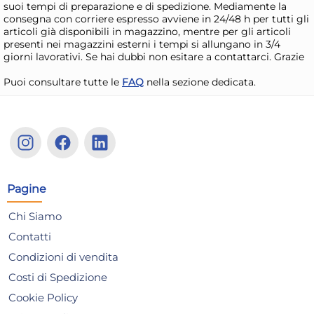
(COLORE NON
suoi tempi di preparazione e di spedizione. Mediamente la
10,02 €
12
consegna con corriere espresso avviene in 24/48 h per tutti gli
SELEZIONABILE)
11,13 €
(-10 %)
13,7
articoli già disponibili in magazzino, mentre per gli articoli
presenti nei magazzini esterni i tempi si allungano in 3/4
Risparmia il 20%
su 6 o più unità
Ris
giorni lavorativi. Se hai dubbi non esitare a contattarci. Grazie
Disponibile in stock
D
Puoi consultare tutte le
FAQ
nella sezione dedicata.
AGGIUNGI AL CARRELLO
Giorno stimato per la spedizione:
Gior
Martedì, 11 Agosto
Mart
Offerta limitata!
Pagine
Chi Siamo
Contatti
Condizioni di vendita
Costi di Spedizione
Cookie Policy