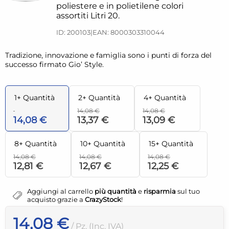
poliestere e in polietilene colori
assortiti Litri 20.
ID: 200103
|
EAN: 8000303310044
Tradizione, innovazione e famiglia sono i punti di forza del
successo firmato Gio’ Style.
1+ Quantità
2+ Quantità
4+ Quantità
14,08 €
14,08 €
14,08 €
13,37 €
13,09 €
8+ Quantità
10+ Quantità
15+ Quantità
14,08 €
14,08 €
14,08 €
12,81 €
12,67 €
12,25 €
Aggiungi al carrello
più quantità
e
risparmia
sul tuo
acquisto grazie a
CrazyStock
!
14,08 €
/ Pz. (Inc. IVA)