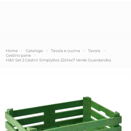
Home
>
Catalogo
>
Tavola e cucina
>
Tavola
>
Cestino pane
>
H&h Set 2 Cestini Simplybox 22x14x7 Verde Guardaroba