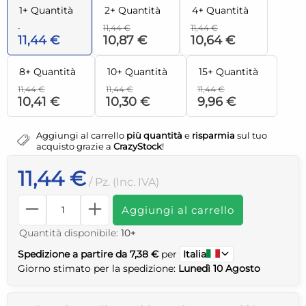
1+ Quantità
2+ Quantità
4+ Quantità
11,44 €
11,44 €
11,44 €
10,87 €
10,64 €
8+ Quantità
10+ Quantità
15+ Quantità
11,44 €
11,44 €
11,44 €
10,41 €
10,30 €
9,96 €
Aggiungi al carrello
più quantità
e
risparmia
sul tuo
acquisto grazie a
CrazyStock
!
11,44 €
/ Pz. (Inc. IVA)
Aggiungi al carrello
Quantità disponibile:
10+
Spedizione a partire da 7,38 €
per
Italia
Giorno stimato per la spedizione:
Lunedì 10 Agosto