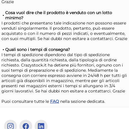
Grazie
Disponibile in stock
D
Cosa vuol dire che il prodotto è venduto con un lotto
AGGIUNGI AL CARRELLO
minimo?
I prodotti che presentano tale indicazione non possono essere
Giorno stimato per la spedizione:
Gior
venduti singolarmente. Il prodotto, pertanto, può essere
Lunedì, 10 Agosto
Lune
acquistato o con il numero di pezzi indicati, o eventualmente,
con suoi multipli. Se hai dubbi non esitare a contattarci. Grazie
Quali sono i tempi di consegna?
I tempi di spedizione dipendono dal tipo di spedizione
richiesta, dalla quantità richiesta, dalla tipologia di ordine
richiesto. Crazystock.it ha detiene più fornitori, ognuno con i
suoi tempi di preparazione e di spedizione. Mediamente la
consegna con corriere espresso avviene in 24/48 h per tutti gli
articoli già disponibili in magazzino, mentre per gli articoli
presenti nei magazzini esterni i tempi si allungano in 3/4
giorni lavorativi. Se hai dubbi non esitare a contattarci. Grazie
Puoi consultare tutte le
FAQ
nella sezione dedicata.
Cestino porta pane in
CE
tessuto fantasia cuori rossi
TO
AN
3,85 €
3,