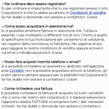
AGGIUNGI AL CARRELLO
Per ordinare devo essere registrato?
Giorno stimato per la spedizione:
Gior
Si, per ordinare è importante che tu sia registrato presso il sito
Lunedì, 10 Agosto
Lune
Crazystock.it e che tu abbia accettato le
Condizioni di vendita
.
Se hai dubbi o domande non esitare a contattarci. Grazie
Come posso acquistare in esenzione iva?
Si, è possibile emettere fattura in esenzione IVA. Tuttavia
essendo i casi molteplici e differenti tra di loro, l'invito è quello
di specificare la tua motivazione per consentirci di valutarne,
nel rispetto della normativa, la fattibilità. Per saperne di più
puoi leggere le nostre condizioni di vendita oppure scriverci
via emai a info@crazystock.it Grazie
Posso fare acquisti tramite telefono o email?
Si è possibile richiedere un preventivo dedicato nell’apposita
area
Contatti
, non è possibile acquistare articoli al telefono, gli
ordini devono sempre passare per la piattaforma Crazystock.it.
Se hai dubbi non esitare a contattarci. Grazie
Cestino tavola Ilsa 24000200
Ces
Come richiedere una fattura
4,63 €
6,
È possibile richiedere la fattura di acquisto su tutti i prodotti
che ci sono nel nostro sito crazystock.it, ti basterà selezionare
l’apposita casetta FATTURA e compilare tutti i dati necessari
richiesti. Se hai dubbi o domande non esitare a contattarci.
Risparmia il 10%
su 6 o più unità
Ris