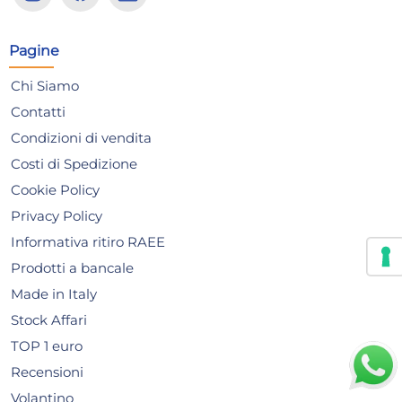
Risparmia il 13%
su 15 o più unità
Risp
Pagine
Disponibile in stock
D
Chi Siamo
AGGIUNGI AL CARRELLO
Contatti
Giorno stimato per la spedizione:
Gior
Lunedì, 10 Agosto
Lune
Condizioni di vendita
Costi di Spedizione
Cookie Policy
Privacy Policy
Informativa ritiro RAEE
Prodotti a bancale
Made in Italy
Stock Affari
TOP 1 euro
Recensioni
Cesto porta pane in tessuto
Cra
Volantino