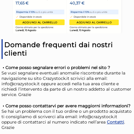
Domande frequenti dai nostri
clienti
Come posso segnalare errori o problemi nel sito ?
Se vuoi segnalare eventuali anomalie riscontrate durante la
navigazione su sito Crazystock.it scrivici alla email:
Cestino Pane Home
Ces
info@crazystock.it oppure accedi nella tua area cliente e
richiedi l’intervento da parte di un nostro addetto al customer
Rettangolare 34x21 Arancia
74
service. Grazie
Arancione
2,97 €
2,
Come posso contattarvi per avere maggiorni informazioni?
Se hai un problema con il tuo ordine o un prodotto acquistato
Risparmia il 13%
su 15 o più unità
Risp
ti consigliamo di scriverci alla email: info@crazystock.it
oppure di contattarci al numero indicato nell’area
Contatti
.
Disponibile in stock
D
Grazie