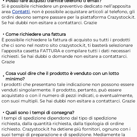
Posso fare acquisti tramite telefono o email?
Si è possibile richiedere un preventivo dedicato nell’apposita
area
Contatti
, non è possibile acquistare articoli al telefono, gli
ordini devono sempre passare per la piattaforma Crazystock.it.
Se hai dubbi non esitare a contattarci. Grazie
Come richiedere una fattura
È possibile richiedere la fattura di acquisto su tutti i prodotti
che ci sono nel nostro sito crazystock.it, ti basterà selezionare
l’apposita casetta FATTURA e compilare tutti i dati necessari
Home Frusta 8 fili senza
Hom
richiesti. Se hai dubbi o domande non esitare a contattarci.
anello in acciaio 18/10 cm. 35
ane
Grazie
spessore mm. 1,4
spe
5,14 €
5,
Cosa vuol dire che il prodotto è venduto con un lotto
minimo?
I prodotti che presentano tale indicazione non possono essere
Risparmia il 13%
su 15 o più unità
Risp
venduti singolarmente. Il prodotto, pertanto, può essere
Disponibile in stock
D
acquistato o con il numero di pezzi indicati, o eventualmente,
con suoi multipli. Se hai dubbi non esitare a contattarci. Grazie
AGGIUNGI AL CARRELLO
Quali sono i tempi di consegna?
Giorno stimato per la spedizione:
Gior
I tempi di spedizione dipendono dal tipo di spedizione
Martedì, 11 Agosto
Mart
richiesta, dalla quantità richiesta, dalla tipologia di ordine
richiesto. Crazystock.it ha detiene più fornitori, ognuno con i
suoi tempi di preparazione e di spedizione. Mediamente la