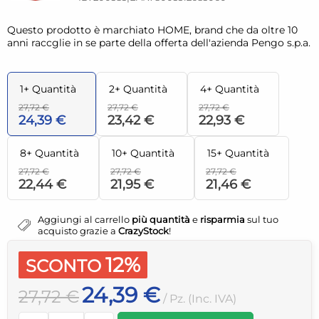
Questo prodotto è marchiato HOME, brand che da oltre 10
anni raccglie in se parte della offerta dell'azienda Pengo s.p.a.
1+ Quantità
2+ Quantità
4+ Quantità
27,72 €
27,72 €
27,72 €
24,39 €
23,42 €
22,93 €
8+ Quantità
10+ Quantità
15+ Quantità
27,72 €
27,72 €
27,72 €
22,44 €
21,95 €
21,46 €
Aggiungi al carrello
più quantità
e
risparmia
sul tuo
acquisto grazie a
CrazyStock
!
12%
SCONTO
24,39 €
27,72 €
/ Pz. (Inc. IVA)