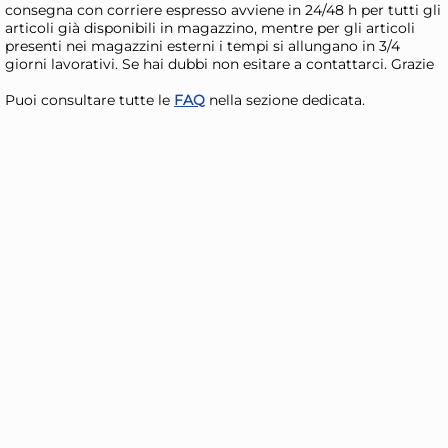
consegna con corriere espresso avviene in 24/48 h per tutti gli
articoli già disponibili in magazzino, mentre per gli articoli
presenti nei magazzini esterni i tempi si allungano in 3/4
giorni lavorativi. Se hai dubbi non esitare a contattarci. Grazie
Puoi consultare tutte le
FAQ
nella sezione dedicata.
+1 a
Home Frusta 8 fili senza
Ho
anello in acciaio 18/10 cm. 45
in
spessore mm. 1,4
6,16 €
3,
Risparmia il 13%
su 15 o più unità
Risp
Disponibile in stock
D
AGGIUNGI AL CARRELLO
Giorno stimato per la spedizione:
Gior
Martedì, 11 Agosto
Mart