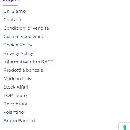
AGGIUNGI AL CARRELLO
Giorno stimato per la spedizione:
Gior
Chi Siamo
Martedì, 11 Agosto
Mart
Contatti
Condizioni di vendita
Costi di Spedizione
Cookie Policy
Privacy Policy
Informativa ritiro RAEE
Prodotti a bancale
Made in Italy
Stock Affari
TOP 1 euro
Recensioni
Volantino
Bruno Barbieri