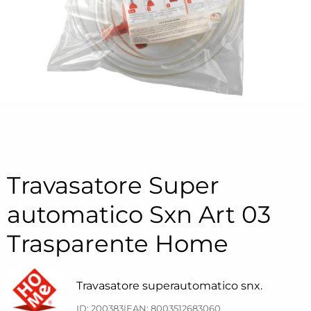
Travasatore Super
automatico Sxn Art 03
Trasparente Home
Travasatore superautomatico snx.
ID: 200383
|
EAN: 8003512683060