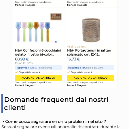
Home Frusta 8 fili con anelli
Hom
in acciaio 18/10 cm. 40
in 
spessore mm. 2,3
spe
9,04 €
9,
Risparmia il 13%
su 15 o più unità
Risp
Disponibile in stock
D
AGGIUNGI AL CARRELLO
Giorno stimato per la spedizione:
Gior
Martedì, 11 Agosto
Mart
Domande frequenti dai nostri
clienti
Come posso segnalare errori o problemi nel sito ?
Se vuoi segnalare eventuali anomalie riscontrate durante la