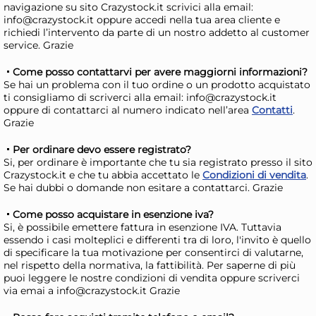
navigazione su sito Crazystock.it scrivici alla email:
info@crazystock.it oppure accedi nella tua area cliente e
richiedi l’intervento da parte di un nostro addetto al customer
service. Grazie
+4 altre varianti
Come posso contattarvi per avere maggiorni informazioni?
Home Frusta 8 fili senza
Hom
Se hai un problema con il tuo ordine o un prodotto acquistato
ti consigliamo di scriverci alla email: info@crazystock.it
anello in acciaio 18/10 cm. 25
ane
oppure di contattarci al numero indicato nell’area
Contatti
.
spessore mm. 1,4
mm.
4,43 €
4,
Grazie
Per ordinare devo essere registrato?
Si, per ordinare è importante che tu sia registrato presso il sito
Risparmia il 13%
su 15 o più unità
Risp
Crazystock.it e che tu abbia accettato le
Condizioni di vendita
.
Disponibile in stock
D
Se hai dubbi o domande non esitare a contattarci. Grazie
AGGIUNGI AL CARRELLO
Come posso acquistare in esenzione iva?
Giorno stimato per la spedizione:
Gior
Si, è possibile emettere fattura in esenzione IVA. Tuttavia
Martedì, 11 Agosto
Mart
essendo i casi molteplici e differenti tra di loro, l'invito è quello
di specificare la tua motivazione per consentirci di valutarne,
nel rispetto della normativa, la fattibilità. Per saperne di più
puoi leggere le nostre condizioni di vendita oppure scriverci
via emai a info@crazystock.it Grazie