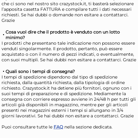
col
24,11 €
(-11 %)
che ci sono nel nostro sito crazystock.it, ti basterà selezionare
l’apposita casetta FATTURA e compilare tutti i dati necessari
Risparmia il 15%
su 4 o più unità
Risp
richiesti. Se hai dubbi o domande non esitare a contattarci.
Grazie
Disponibile in stock
D
AGGIUNGI AL CARRELLO
Cosa vuol dire che il prodotto è venduto con un lotto
minimo?
Giorno stimato per la spedizione:
Gior
I prodotti che presentano tale indicazione non possono essere
Mercoledì, 12 Agosto
Merc
venduti singolarmente. Il prodotto, pertanto, può essere
acquistato o con il numero di pezzi indicati, o eventualmente,
con suoi multipli. Se hai dubbi non esitare a contattarci. Grazie
Quali sono i tempi di consegna?
I tempi di spedizione dipendono dal tipo di spedizione
richiesta, dalla quantità richiesta, dalla tipologia di ordine
richiesto. Crazystock.it ha detiene più fornitori, ognuno con i
suoi tempi di preparazione e di spedizione. Mediamente la
consegna con corriere espresso avviene in 24/48 h per tutti gli
articoli già disponibili in magazzino, mentre per gli articoli
presenti nei magazzini esterni i tempi si allungano in 3/4
giorni lavorativi. Se hai dubbi non esitare a contattarci. Grazie
Puoi consultare tutte le
FAQ
nella sezione dedicata.
Guzzini Set contenitori
Cuk