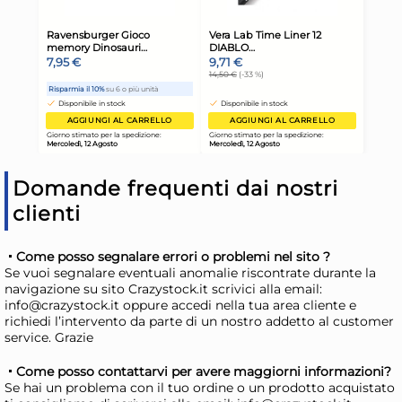
Giorno stimato per la spedizione:
Gior
Mercoledì, 12 Agosto
Merc
Domande frequenti dai nostri
clienti
Come posso segnalare errori o problemi nel sito ?
Se vuoi segnalare eventuali anomalie riscontrate durante la
navigazione su sito Crazystock.it scrivici alla email:
Contenitore alimenti Snips
Sal
info@crazystock.it oppure accedi nella tua area cliente e
AROMA KEEPER con cestello
Yog
richiedi l’intervento da parte di un nostro addetto al customer
Senape
service. Grazie
6,09 €
3,
Come posso contattarvi per avere maggiorni informazioni?
Se hai un problema con il tuo ordine o un prodotto acquistato
Risparmia il 10%
su 6 o più unità
Ris