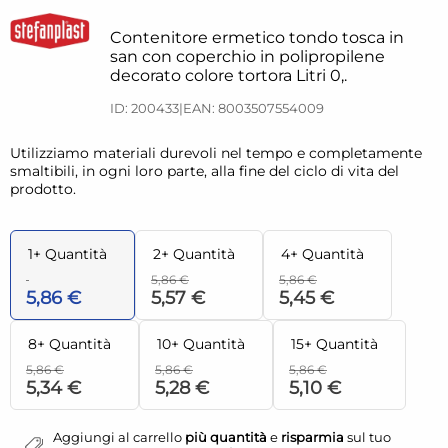
Contenitore ermetico tondo tosca in
san con coperchio in polipropilene
decorato colore tortora Litri 0,.
ID: 200433
|
EAN: 8003507554009
Utilizziamo materiali durevoli nel tempo e completamente
smaltibili, in ogni loro parte, alla fine del ciclo di vita del
prodotto.
1+ Quantità
2+ Quantità
4+ Quantità
5,86 €
5,86 €
5,86 €
5,57 €
5,45 €
8+ Quantità
10+ Quantità
15+ Quantità
5,86 €
5,86 €
5,86 €
5,34 €
5,28 €
5,10 €
Aggiungi al carrello
più quantità
e
risparmia
sul tuo