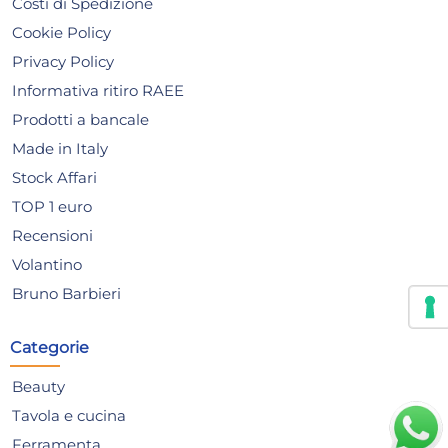
Costi di Spedizione
Cookie Policy
Privacy Policy
Informativa ritiro RAEE
Prodotti a bancale
Made in Italy
Stock Affari
TOP 1 euro
Recensioni
Ocean Brillantante 5000 Ml.
La
Volantino
Lavastoviglie Ultra
11
Bruno Barbieri
6,16 €
6,
6,48 €
(-5 %)
6,4
Categorie
Risparmia il 12%
su 12 o più unità
Risp
Beauty
Disponibile in stock
D
Tavola e cucina
AGGIUNGI AL CARRELLO
Ferramenta