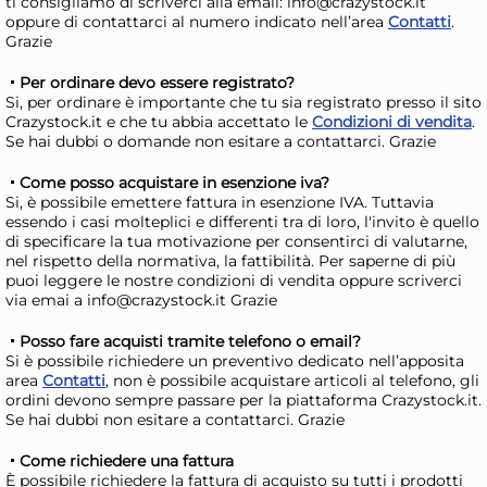
ti consigliamo di scriverci alla email: info@crazystock.it
Disponibile in stock
D
oppure di contattarci al numero indicato nell’area
Contatti
.
Grazie
AGGIUNGI AL CARRELLO
Per ordinare devo essere registrato?
Giorno stimato per la spedizione:
Gior
Si, per ordinare è importante che tu sia registrato presso il sito
Mercoledì, 12 Agosto
Merc
Crazystock.it e che tu abbia accettato le
Condizioni di vendita
.
Se hai dubbi o domande non esitare a contattarci. Grazie
Come posso acquistare in esenzione iva?
Si, è possibile emettere fattura in esenzione IVA. Tuttavia
essendo i casi molteplici e differenti tra di loro, l'invito è quello
di specificare la tua motivazione per consentirci di valutarne,
nel rispetto della normativa, la fattibilità. Per saperne di più
puoi leggere le nostre condizioni di vendita oppure scriverci
via emai a info@crazystock.it Grazie
Posso fare acquisti tramite telefono o email?
6x
Si è possibile richiedere un preventivo dedicato nell’apposita
area
Contatti
, non è possibile acquistare articoli al telefono, gli
ordini devono sempre passare per la piattaforma Crazystock.it.
Bundle Cuki Contenitori
Pas
Se hai dubbi non esitare a contattarci. Grazie
Ermetici X3 Alta Porz 4
Sna
Come richiedere una fattura
con
21,46 €
18
È possibile richiedere la fattura di acquisto su tutti i prodotti