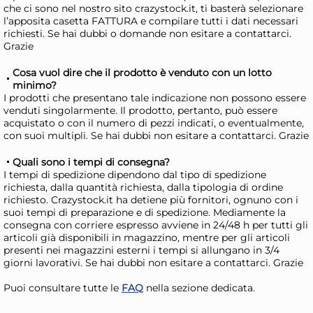
col
24,11 €
(-11 %)
che ci sono nel nostro sito crazystock.it, ti basterà selezionare
l’apposita casetta FATTURA e compilare tutti i dati necessari
Risparmia il 15%
su 4 o più unità
Risp
richiesti. Se hai dubbi o domande non esitare a contattarci.
Grazie
Disponibile in stock
D
AGGIUNGI AL CARRELLO
Cosa vuol dire che il prodotto è venduto con un lotto
minimo?
Giorno stimato per la spedizione:
Gior
I prodotti che presentano tale indicazione non possono essere
Martedì, 11 Agosto
Mart
venduti singolarmente. Il prodotto, pertanto, può essere
acquistato o con il numero di pezzi indicati, o eventualmente,
con suoi multipli. Se hai dubbi non esitare a contattarci. Grazie
Quali sono i tempi di consegna?
I tempi di spedizione dipendono dal tipo di spedizione
richiesta, dalla quantità richiesta, dalla tipologia di ordine
richiesto. Crazystock.it ha detiene più fornitori, ognuno con i
suoi tempi di preparazione e di spedizione. Mediamente la
consegna con corriere espresso avviene in 24/48 h per tutti gli
articoli già disponibili in magazzino, mentre per gli articoli
presenti nei magazzini esterni i tempi si allungano in 3/4
giorni lavorativi. Se hai dubbi non esitare a contattarci. Grazie
Puoi consultare tutte le
FAQ
nella sezione dedicata.
Guzzini Set contenitori
Cuk