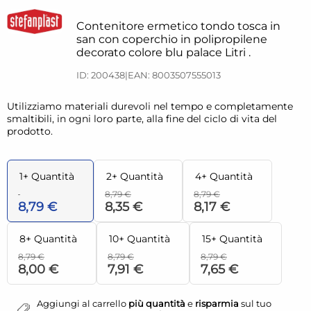
Contenitore ermetico tondo tosca in
san con coperchio in polipropilene
decorato colore blu palace Litri .
ID: 200438
|
EAN: 8003507555013
Utilizziamo materiali durevoli nel tempo e completamente
smaltibili, in ogni loro parte, alla fine del ciclo di vita del
prodotto.
1+ Quantità
2+ Quantità
4+ Quantità
8,79 €
8,79 €
8,79 €
8,35 €
8,17 €
8+ Quantità
10+ Quantità
15+ Quantità
8,79 €
8,79 €
8,79 €
8,00 €
7,91 €
7,65 €
Aggiungi al carrello
più quantità
e
risparmia
sul tuo