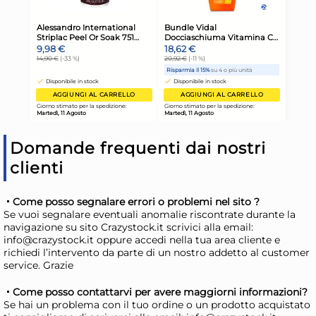
Giorno stimato per la spedizione:
Gior
Martedì, 11 Agosto
Mart
Domande frequenti dai nostri
clienti
Come posso segnalare errori o problemi nel sito ?
Se vuoi segnalare eventuali anomalie riscontrate durante la
navigazione su sito Crazystock.it scrivici alla email:
Contenitore alimenti Snips
Sal
info@crazystock.it oppure accedi nella tua area cliente e
AROMA KEEPER con cestello
Yog
richiedi l’intervento da parte di un nostro addetto al customer
Senape
service. Grazie
6,09 €
3,
Come posso contattarvi per avere maggiorni informazioni?
Se hai un problema con il tuo ordine o un prodotto acquistato
Risparmia il 10%
su 6 o più unità
Ris