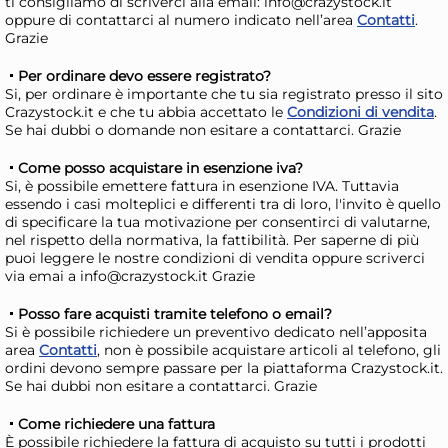
ti consigliamo di scriverci alla email: info@crazystock.it
Disponibile in stock
D
oppure di contattarci al numero indicato nell’area
Contatti
.
Grazie
AGGIUNGI AL CARRELLO
Per ordinare devo essere registrato?
Giorno stimato per la spedizione:
Gior
Si, per ordinare è importante che tu sia registrato presso il sito
Martedì, 11 Agosto
Mart
Crazystock.it e che tu abbia accettato le
Condizioni di vendita
.
Se hai dubbi o domande non esitare a contattarci. Grazie
Come posso acquistare in esenzione iva?
Si, è possibile emettere fattura in esenzione IVA. Tuttavia
essendo i casi molteplici e differenti tra di loro, l'invito è quello
di specificare la tua motivazione per consentirci di valutarne,
nel rispetto della normativa, la fattibilità. Per saperne di più
puoi leggere le nostre condizioni di vendita oppure scriverci
via emai a info@crazystock.it Grazie
Posso fare acquisti tramite telefono o email?
6x
Si è possibile richiedere un preventivo dedicato nell’apposita
area
Contatti
, non è possibile acquistare articoli al telefono, gli
ordini devono sempre passare per la piattaforma Crazystock.it.
Bundle Cuki Contenitori
Pas
Se hai dubbi non esitare a contattarci. Grazie
Ermetici X3 Alta Porz 4
Sna
Come richiedere una fattura
con
21,46 €
18
È possibile richiedere la fattura di acquisto su tutti i prodotti