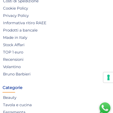
Costi di Spedizione
Cookie Policy
Privacy Policy
Informativa ritiro RAEE
Prodotti a bancale
Made in Italy
Stock Affari
TOP 1 euro
Recensioni
Servispaghetti Nylon
Va
Volantino
Manico Rosso Home
Bel
Bruno Barbieri
inc
3,61 €
52
Categorie
Risparmia il 13%
su 15 o più unità
Ris
Beauty
Disponibile in stock
D
Tavola e cucina
AGGIUNGI AL CARRELLO
Ferramenta