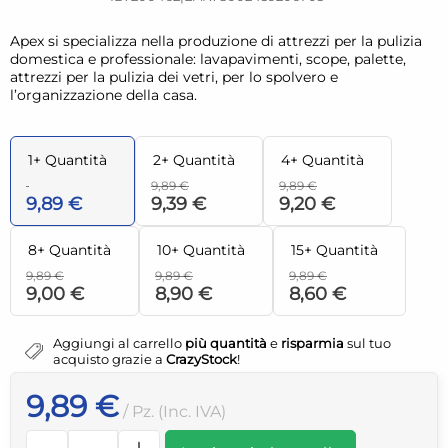
Apex si specializza nella produzione di attrezzi per la pulizia
domestica e professionale: lavapavimenti, scope, palette,
attrezzi per la pulizia dei vetri, per lo spolvero e
l’organizzazione della casa.
1+ Quantità
2+ Quantità
4+ Quantità
9,89 €
9,89 €
9,89 €
9,39 €
9,20 €
8+ Quantità
10+ Quantità
15+ Quantità
9,89 €
9,89 €
9,89 €
9,00 €
8,90 €
8,60 €
Aggiungi al carrello
più quantità
e
risparmia
sul tuo
acquisto grazie a
CrazyStock
!
9,89 €
/ Pz. (Inc. IVA)