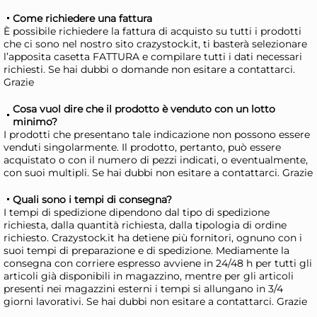
Panno per lavavetri Leifheit
Pan
Come richiedere una fattura
WINDOW SLIDER, modello
BA
È possibile richiedere la fattura di acquisto su tutti i prodotti
che ci sono nel nostro sito crazystock.it, ti basterà selezionare
51343 Ricambio Powerslide
417
30,81 €
22
l’apposita casetta FATTURA e compilare tutti i dati necessari
Xl, per vetri puliti e senza
per
richiesti. Se hai dubbi o domande non esitare a contattarci.
Grazie
striature
vet
Risparmia il 10%
su 6 o più unità
Ris
Cosa vuol dire che il prodotto è venduto con un lotto
Disponibile in stock
D
minimo?
I prodotti che presentano tale indicazione non possono essere
AGGIUNGI AL CARRELLO
venduti singolarmente. Il prodotto, pertanto, può essere
Giorno stimato per la spedizione:
Gior
acquistato o con il numero di pezzi indicati, o eventualmente,
Martedì, 11 Agosto
Mart
con suoi multipli. Se hai dubbi non esitare a contattarci. Grazie
Quali sono i tempi di consegna?
I tempi di spedizione dipendono dal tipo di spedizione
richiesta, dalla quantità richiesta, dalla tipologia di ordine
richiesto. Crazystock.it ha detiene più fornitori, ognuno con i
suoi tempi di preparazione e di spedizione. Mediamente la
consegna con corriere espresso avviene in 24/48 h per tutti gli
articoli già disponibili in magazzino, mentre per gli articoli
presenti nei magazzini esterni i tempi si allungano in 3/4
giorni lavorativi. Se hai dubbi non esitare a contattarci. Grazie