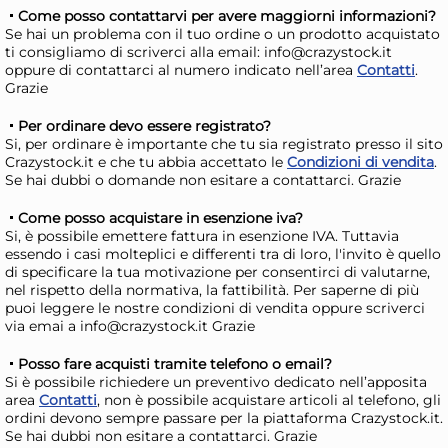
Come posso contattarvi per avere maggiorni informazioni?
So
1,79 €
7,
Se hai un problema con il tuo ordine o un prodotto acquistato
1,89 €
(-5 %)
8,13
ti consigliamo di scriverci alla email: info@crazystock.it
oppure di contattarci al numero indicato nell’area
Contatti
.
Risparmia il 13%
su 12 o più unità
Risp
Grazie
Disponibile in stock
D
Per ordinare devo essere registrato?
AGGIUNGI AL CARRELLO
Si, per ordinare è importante che tu sia registrato presso il sito
Crazystock.it e che tu abbia accettato le
Condizioni di vendita
.
Giorno stimato per la spedizione:
Gior
Se hai dubbi o domande non esitare a contattarci. Grazie
Martedì, 11 Agosto
Mart
Come posso acquistare in esenzione iva?
Si, è possibile emettere fattura in esenzione IVA. Tuttavia
essendo i casi molteplici e differenti tra di loro, l'invito è quello
di specificare la tua motivazione per consentirci di valutarne,
nel rispetto della normativa, la fattibilità. Per saperne di più
puoi leggere le nostre condizioni di vendita oppure scriverci
via emai a info@crazystock.it Grazie
Posso fare acquisti tramite telefono o email?
Si è possibile richiedere un preventivo dedicato nell’apposita
area
Contatti
, non è possibile acquistare articoli al telefono, gli
6x
ordini devono sempre passare per la piattaforma Crazystock.it.
Se hai dubbi non esitare a contattarci. Grazie