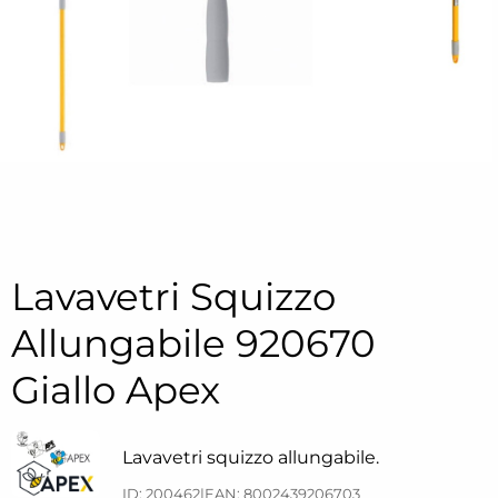
Lavavetri Squizzo
Allungabile 920670
Giallo Apex
Lavavetri squizzo allungabile.
ID: 200462
|
EAN: 8002439206703