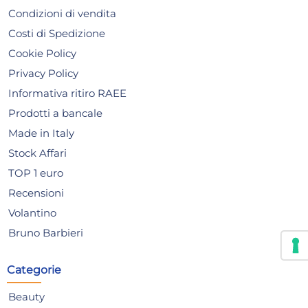
Condizioni di vendita
Costi di Spedizione
Cookie Policy
Privacy Policy
Informativa ritiro RAEE
Prodotti a bancale
Made in Italy
Stock Affari
TOP 1 euro
Recensioni
Volantino
Bruno Barbieri
Confezione Sveglia Mug
Tre
Porcellana Disney Cars
Categorie
Home
13,00 €
39
Beauty