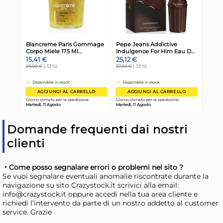
Risparmia il 13%
su 12 o più unità
Risp
Disponibile in stock
D
AGGIUNGI AL CARRELLO
Giorno stimato per la spedizione:
Gior
Martedì, 11 Agosto
Mart
Domande frequenti dai nostri
clienti
Come posso segnalare errori o problemi nel sito ?
Se vuoi segnalare eventuali anomalie riscontrate durante la
navigazione su sito Crazystock.it scrivici alla email:
info@crazystock.it oppure accedi nella tua area cliente e
richiedi l’intervento da parte di un nostro addetto al customer
Spatola Lavavetri + Spugna
Sp
service. Grazie
Lav0450A
Co