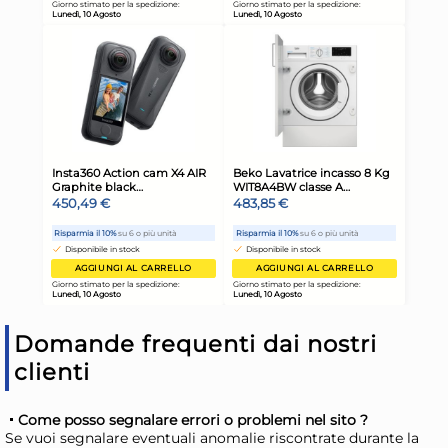
Ariete Scopa elettrica filo
Ari
600W Handy Force one RBT
bat
Red e Black
Pan
80,61 €
12
Risparmia il 10%
su 6 o più unità
Ris
Disponibile in stock
D
AGGIUNGI AL CARRELLO
Giorno stimato per la spedizione:
Gior
Lunedì, 10 Agosto
Lune
Domande frequenti dai nostri
clienti
Come posso segnalare errori o problemi nel sito ?
Se vuoi segnalare eventuali anomalie riscontrate durante la