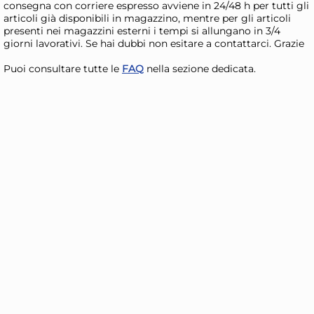
consegna con corriere espresso avviene in 24/48 h per tutti gli
articoli già disponibili in magazzino, mentre per gli articoli
presenti nei magazzini esterni i tempi si allungano in 3/4
giorni lavorativi. Se hai dubbi non esitare a contattarci. Grazie
Puoi consultare tutte le
FAQ
nella sezione dedicata.
Rowenta Scopa elettrica
Ton
batteria X FORCE FLEX 16.60
Fib
RH9C71
538,36 €
4,
Risparmia il 10%
su 6 o più unità
Ris
Disponibile in stock
D
AGGIUNGI AL CARRELLO
Giorno stimato per la spedizione:
Gior
Lunedì, 10 Agosto
Lune