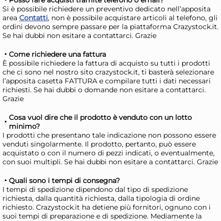
Si è possibile richiedere un preventivo dedicato nell’apposita
area
Contatti
, non è possibile acquistare articoli al telefono, gli
ordini devono sempre passare per la piattaforma Crazystock.it.
Se hai dubbi non esitare a contattarci. Grazie
Come richiedere una fattura
È possibile richiedere la fattura di acquisto su tutti i prodotti
che ci sono nel nostro sito crazystock.it, ti basterà selezionare
l’apposita casetta FATTURA e compilare tutti i dati necessari
Cecotec Scopa elettrica
Swi
richiesti. Se hai dubbi o domande non esitare a contattarci.
batteria A01 EU01 107956
Sco
Grazie
CONGA ROCKSTAR 2500 T
119,18 €
13
Cosa vuol dire che il prodotto è venduto con un lotto
14,0
minimo?
I prodotti che presentano tale indicazione non possono essere
Risparmia il 10%
su 6 o più unità
Risp
venduti singolarmente. Il prodotto, pertanto, può essere
Disponibile in stock
D
acquistato o con il numero di pezzi indicati, o eventualmente,
con suoi multipli. Se hai dubbi non esitare a contattarci. Grazie
AGGIUNGI AL CARRELLO
Quali sono i tempi di consegna?
Giorno stimato per la spedizione:
Gior
I tempi di spedizione dipendono dal tipo di spedizione
Lunedì, 10 Agosto
Lune
richiesta, dalla quantità richiesta, dalla tipologia di ordine
richiesto. Crazystock.it ha detiene più fornitori, ognuno con i
suoi tempi di preparazione e di spedizione. Mediamente la