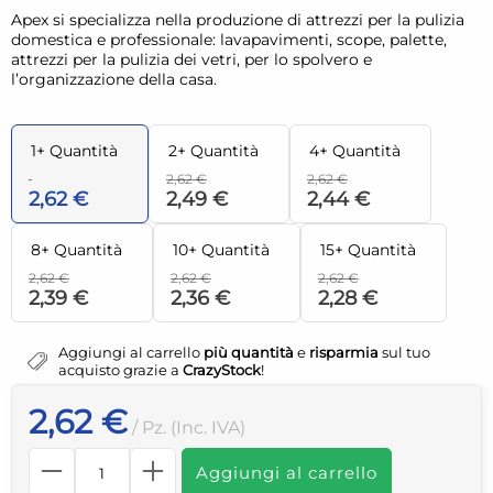
Apex si specializza nella produzione di attrezzi per la pulizia
domestica e professionale: lavapavimenti, scope, palette,
attrezzi per la pulizia dei vetri, per lo spolvero e
l’organizzazione della casa.
1+ Quantità
2+ Quantità
4+ Quantità
2,62 €
2,62 €
2,62 €
2,49 €
2,44 €
8+ Quantità
10+ Quantità
15+ Quantità
2,62 €
2,62 €
2,62 €
2,39 €
2,36 €
2,28 €
Aggiungi al carrello
più quantità
e
risparmia
sul tuo
acquisto grazie a
CrazyStock
!
2,62 €
/ Pz. (Inc. IVA)
Aggiungi al carrello