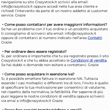
navigazione su sito Crazystock.it scrivici alla email:
info@crazystock.it oppure accedi nella tua area cliente e
richiedi l’intervento da parte di un nostro addetto al customer
service. Grazie
Come posso contattarvi per avere maggiorni informazioni?
Black & Decker Scopa
Ro
Se hai un problema con il tuo ordine o un prodotto acquistato
ti consigliamo di scriverci alla email: info@crazystock.it
elettrica filo 3in1 Blue e
bat
oppure di contattarci al numero indicato nell’area
Contatti
.
Black
An
56,13 €
44
Grazie
Per ordinare devo essere registrato?
Risparmia il 10%
su 6 o più unità
Ris
Si, per ordinare è importante che tu sia registrato presso il sito
Crazystock.it e che tu abbia accettato le
Condizioni di vendita
.
Disponibile in stock
D
Se hai dubbi o domande non esitare a contattarci. Grazie
AGGIUNGI AL CARRELLO
Come posso acquistare in esenzione iva?
Giorno stimato per la spedizione:
Gior
Si, è possibile emettere fattura in esenzione IVA. Tuttavia
Lunedì, 10 Agosto
Lune
essendo i casi molteplici e differenti tra di loro, l'invito è quello
di specificare la tua motivazione per consentirci di valutarne,
nel rispetto della normativa, la fattibilità. Per saperne di più
puoi leggere le nostre condizioni di vendita oppure scriverci
via emai a info@crazystock.it Grazie
Posso fare acquisti tramite telefono o email?