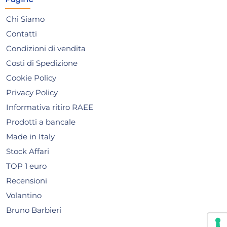
Giorno stimato per la spedizione:
Gior
Chi Siamo
Lunedì, 10 Agosto
Lune
Contatti
Condizioni di vendita
Costi di Spedizione
Cookie Policy
Privacy Policy
Informativa ritiro RAEE
Prodotti a bancale
Made in Italy
Stock Affari
TOP 1 euro
Recensioni
Volantino
Bruno Barbieri