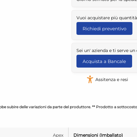
Vuoi acquistare più quantità
Richiedi preventivo
Sei un' azienda e ti serve u
Acquista a Bancale
Assitenza e resi
be subire delle variazioni da parte del produttore. ** Prodotto a sottocost
Apex
Dimensioni (Imballato)