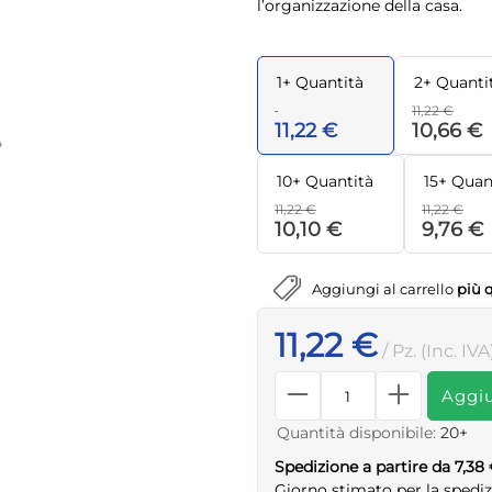
l’organizzazione della casa.
1+ Quantità
2+ Quanti
11,22 €
11,22 €
10,66 €
10+ Quantità
15+ Quan
11,22 €
11,22 €
10,10 €
9,76 €
Aggiungi al carrello
più 
11,22 €
/ Pz. (Inc. IVA
Aggiu
Quantità disponibile:
20+
Spedizione a partire da 7,38
Giorno stimato per la spedi