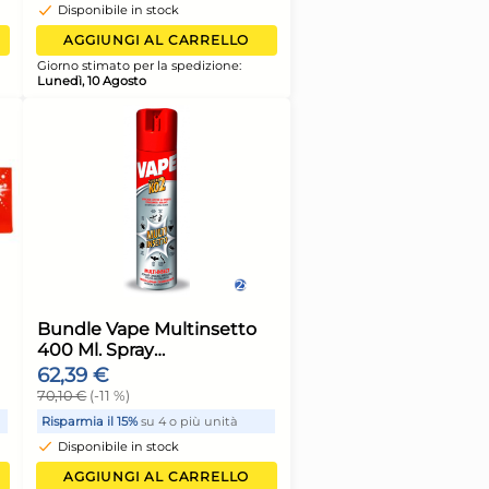
ck
14.80 Animal Care
13 €
441,70 €
armia il 10%
su 6 o più unità
Risparmia il 10%
su 6 o p
sponibile in stock
Disponibile in stock
AGGIUNGI AL CARRELLO
AGGIUNGI AL CA
o stimato per la spedizione:
Giorno stimato per la spe
ì, 10 Agosto
Lunedì, 10 Agosto