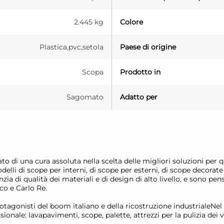
2.445 kg
Colore
Plastica,pvc,setola
Paese di origine
Scopa
Prodotto in
Sagomato
Adatto per
ato di una cura assoluta nella scelta delle migliori soluzioni per 
delli di scope per interni, di scope per esterni, di scope decorat
a di qualità dei materiali e di design di alto livello, e sono pens
ico e Carlo Re.
tagonisti del boom italiano e della ricostruzione industrialeNel 1
ionale: lavapavimenti, scope, palette, attrezzi per la pulizia dei v