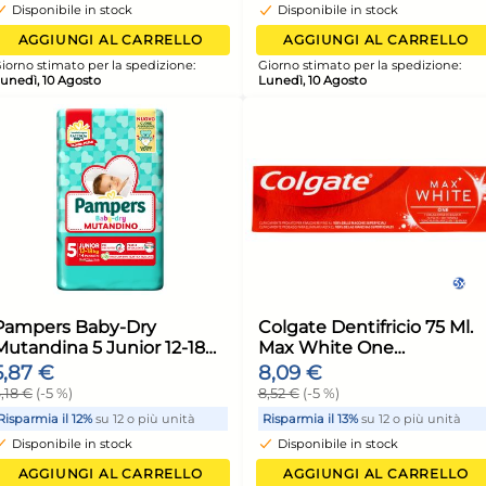
Digital Panel Silver e Blue
Bla
123,30 €
56,
unità
Risparmia il 10%
su 6 o più unità
Risp
Disponibile in stock
Di
ELLO
AGGIUNGI AL CARRELLO
ione:
Giorno stimato per la spedizione:
Giorn
Lunedì, 10 Agosto
Luned