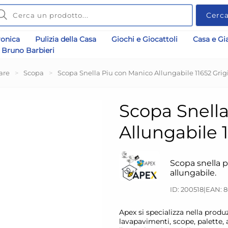
Cerc
ronica
Pulizia della Casa
Giochi e Giocattoli
Casa e Gi
Bruno Barbieri
are
>
Scopa
>
Scopa Snella Piu con Manico Allungabile 11652 Grig
Scopa Snell
Allungabile 
Scopa snella 
allungabile.
ID: 200518
|
EAN: 8
Apex si specializza nella produ
lavapavimenti, scope, palette, at