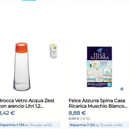
nità
Risparmia il 15%
su 4 o più unità
Risp
Disponibile in stock
Di
ELLO
AGGIUNGI AL CARRELLO
ione:
Giorno stimato per la spedizione:
Giorn
Lunedì, 10 Agosto
Luned
 filo
Ariete Scopa elettrica
Bla
one
batteria 22V Lithium
elet