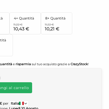
tà
4+ Quantità
8+ Quantità
11,22 €
11,22 €
10,43 €
10,21 €
tità
quantità
e
risparmia
sul tuo acquisto grazie a
CrazyStock
!
)
ngi al carrello
 €
per
Italia
zione:
Lunedì 10 Agosto