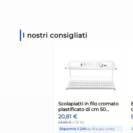
Risparmia il 15%
su 4 o più u
Disponibile in stock
AGGIUNGI AL CARR
I nostri consigliati
Giorno stimato per la spediz
Lunedì, 10 Agosto
Ariete Scopa elettrica
600W Handy Force 