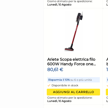
Bundle Scopa Prezi
Morbida Nylon
75,94 €
85,32 €
(-11 %)