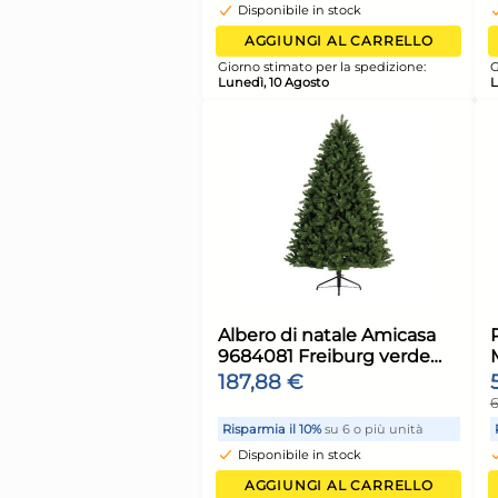
RBT Red e Black
80,61 €
Risparmia il 10%
su 6 o più 
Disponibile in stock
AGGIUNGI AL CARR
Giorno stimato per la spediz
Lunedì, 10 Agosto