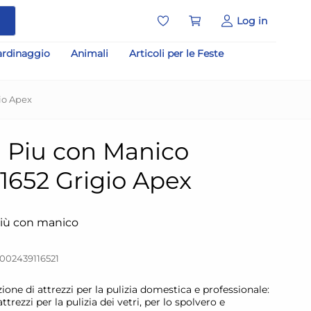
a
Log in
ardinaggio
Animali
Articoli per le Feste
io Apex
a Piu con Manico
11652 Grigio Apex
più con manico
002439116521
zione di attrezzi per la pulizia domestica e professionale:
trezzi per la pulizia dei vetri, per lo spolvero e