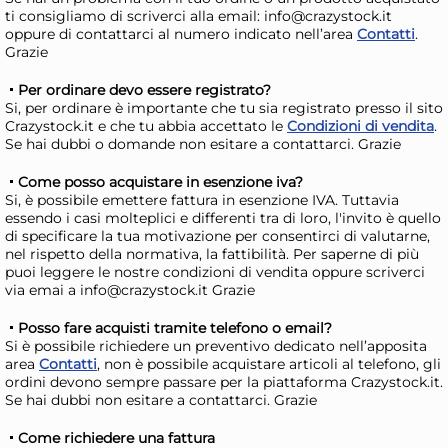
ti consigliamo di scriverci alla email: info@crazystock.it
oppure di contattarci al numero indicato nell’area
Contatti
.
Grazie
Per ordinare devo essere registrato?
Si, per ordinare è importante che tu sia registrato presso il sito
Crazystock.it e che tu abbia accettato le
Condizioni di vendita
.
Se hai dubbi o domande non esitare a contattarci. Grazie
Come posso acquistare in esenzione iva?
Si, è possibile emettere fattura in esenzione IVA. Tuttavia
essendo i casi molteplici e differenti tra di loro, l'invito è quello
di specificare la tua motivazione per consentirci di valutarne,
Cassettiera 4 cassetti
Ba
nel rispetto della normativa, la fattibilità. Per saperne di più
puoi leggere le nostre condizioni di vendita oppure scriverci
Elegance Recycliin verde cm
917
via emai a info@crazystock.it Grazie
37x39x80 h
Tor
48,12 €
22
Posso fare acquisti tramite telefono o email?
70,76 €
(-32 %)
Si è possibile richiedere un preventivo dedicato nell’apposita
area
Contatti
, non è possibile acquistare articoli al telefono, gli
Risparmia il 47%
su 12 o più unità
Ris
ordini devono sempre passare per la piattaforma Crazystock.it.
Disponibile in stock
D
Se hai dubbi non esitare a contattarci. Grazie
AGGIUNGI AL CARRELLO
Come richiedere una fattura