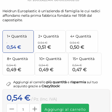
Heidrun Europlastic è un'azienda di famiglia le cui radici
affondano nella prima fabbrica fondata nel 1958 dal
capostipite.
1+ Quantità
2+ Quantità
4+ Quantità
0,54 €
0,54 €
0,54 €
0,51 €
0,50 €
8+ Quantità
10+ Quantità
15+ Quantità
0,54 €
0,54 €
0,54 €
0,49 €
0,49 €
0,47 €
Aggiungi al carrello
più quantità
e
risparmia
sul tuo
acquisto grazie a
CrazyStock
!
0,54 €
/ Pz. (Inc. IVA)
Aggiungi al carrello