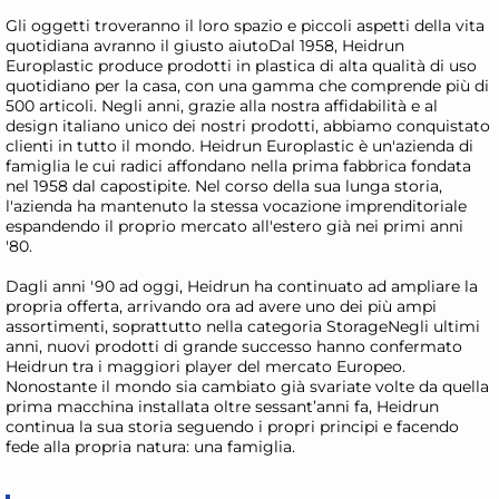
Gli oggetti troveranno il loro spazio e piccoli aspetti della vita
quotidiana avranno il giusto aiutoDal 1958, Heidrun
Europlastic produce prodotti in plastica di alta qualità di uso
quotidiano per la casa, con una gamma che comprende più di
500 articoli. Negli anni, grazie alla nostra affidabilità e al
design italiano unico dei nostri prodotti, abbiamo conquistato
clienti in tutto il mondo. Heidrun Europlastic è un'azienda di
famiglia le cui radici affondano nella prima fabbrica fondata
nel 1958 dal capostipite. Nel corso della sua lunga storia,
l'azienda ha mantenuto la stessa vocazione imprenditoriale
espandendo il proprio mercato all'estero già nei primi anni
'80.
Dagli anni '90 ad oggi, Heidrun ha continuato ad ampliare la
propria offerta, arrivando ora ad avere uno dei più ampi
assortimenti, soprattutto nella categoria StorageNegli ultimi
anni, nuovi prodotti di grande successo hanno confermato
Heidrun tra i maggiori player del mercato Europeo.
Nonostante il mondo sia cambiato già svariate volte da quella
prima macchina installata oltre sessant’anni fa, Heidrun
continua la sua storia seguendo i propri principi e facendo
fede alla propria natura: una famiglia.