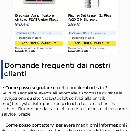
Cassettiera Giaya In Legno
Cas
Domande frequenti dai nostri
Decorata In Alluminio Con
927
clienti
Preziosi Decori Orientali, Con
Co
47,04 €
23
9 Cassetti Cm 10X30.
69,17 €
(-32 %)
Come posso segnalare errori o problemi nel sito ?
Risparmia il 47%
su 12 o più unità
Ris
Se vuoi segnalare eventuali anomalie riscontrate durante la
navigazione su sito Crazystock.it scrivici alla email:
Disponibile in stock
D
info@crazystock.it oppure accedi nella tua area cliente e
richiedi l’intervento da parte di un nostro addetto al customer
AGGIUNGI AL CARRELLO
service. Grazie
Giorno stimato per la spedizione:
Gior
Lunedì, 10 Agosto
Lune
Come posso contattarvi per avere maggiorni informazioni?
Se hai un problema con il tuo ordine o un prodotto acquistato