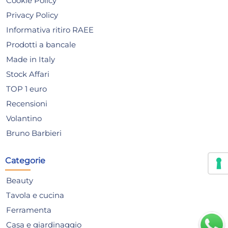
Cookie Policy
ASIA Grigio
Rov
225,14 €
13
Privacy Policy
Informativa ritiro RAEE
Risparmia il 10%
su 6 o più unità
Ris
Prodotti a bancale
Disponibile in stock
D
Made in Italy
AGGIUNGI AL CARRELLO
Stock Affari
Giorno stimato per la spedizione:
Gior
TOP 1 euro
Lunedì, 10 Agosto
Lune
Recensioni
Volantino
Bruno Barbieri
Categorie
Beauty
Tavola e cucina
Ferramenta
Casa e giardinaggio