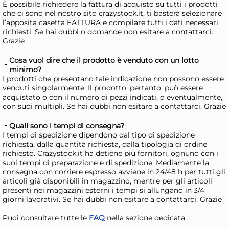
Giorno stimato per la spedizione:
Gior
È possibile richiedere la fattura di acquisto su tutti i prodotti
Lunedì, 10 Agosto
Lune
che ci sono nel nostro sito crazystock.it, ti basterà selezionare
l’apposita casetta FATTURA e compilare tutti i dati necessari
richiesti. Se hai dubbi o domande non esitare a contattarci.
Grazie
Cosa vuol dire che il prodotto è venduto con un lotto
minimo?
I prodotti che presentano tale indicazione non possono essere
venduti singolarmente. Il prodotto, pertanto, può essere
acquistato o con il numero di pezzi indicati, o eventualmente,
con suoi multipli. Se hai dubbi non esitare a contattarci. Grazie
Quali sono i tempi di consegna?
I tempi di spedizione dipendono dal tipo di spedizione
richiesta, dalla quantità richiesta, dalla tipologia di ordine
richiesto. Crazystock.it ha detiene più fornitori, ognuno con i
Tvilum NOVA Cassettiera 3
Tvi
suoi tempi di preparazione e di spedizione. Mediamente la
Cassetti Jackson hickory
Cas
consegna con corriere espresso avviene in 24/48 h per tutti gli
articoli già disponibili in magazzino, mentre per gli articoli
(75cm) Mobile KIT
(40
93,23 €
85
presenti nei magazzini esterni i tempi si allungano in 3/4
giorni lavorativi. Se hai dubbi non esitare a contattarci. Grazie
Risparmia il 10%
su 6 o più unità
Ris
Puoi consultare tutte le
FAQ
nella sezione dedicata.
Disponibile in stock
D