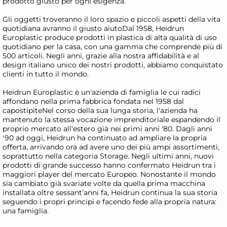
prodotto giusto per ogni esigenza.
Gli oggetti troveranno il loro spazio e piccoli aspetti della vita
quotidiana avranno il giusto aiutoDal 1958, Heidrun
Europlastic produce prodotti in plastica di alta qualità di uso
quotidiano per la casa, con una gamma che comprende più di
500 articoli. Negli anni, grazie alla nostra affidabilità e al
design italiano unico dei nostri prodotti, abbiamo conquistato
clienti in tutto il mondo.
Heidrun Europlastic è un'azienda di famiglia le cui radici
affondano nella prima fabbrica fondata nel 1958 dal
capostipiteNel corso della sua lunga storia, l'azienda ha
mantenuto la stessa vocazione imprenditoriale espandendo il
proprio mercato all'estero già nei primi anni '80. Dagli anni
'90 ad oggi, Heidrun ha continuato ad ampliare la propria
offerta, arrivando ora ad avere uno dei più ampi assortimenti,
soprattutto nella categoria Storage. Negli ultimi anni, nuovi
prodotti di grande successo hanno confermato Heidrun tra i
maggiori player del mercato Europeo. Nonostante il mondo
sia cambiato già svariate volte da quella prima macchina
installata oltre sessant’anni fa, Heidrun continua la sua storia
seguendo i propri principi e facendo fede alla propria natura:
una famiglia.