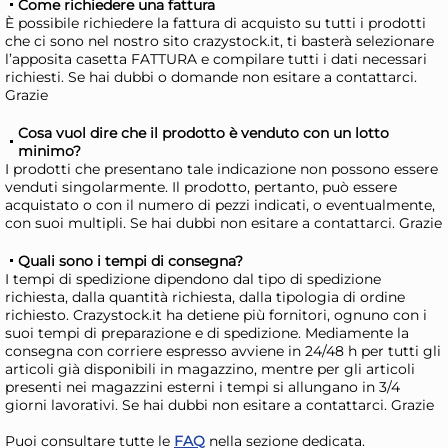
Come richiedere una fattura
AGGIUNGI AL CARRELLO
È possibile richiedere la fattura di acquisto su tutti i prodotti
Giorno stimato per la spedizione:
Gior
che ci sono nel nostro sito crazystock.it, ti basterà selezionare
Giovedì, 13 Agosto
Giov
l’apposita casetta FATTURA e compilare tutti i dati necessari
richiesti. Se hai dubbi o domande non esitare a contattarci.
Grazie
Cosa vuol dire che il prodotto è venduto con un lotto
minimo?
I prodotti che presentano tale indicazione non possono essere
venduti singolarmente. Il prodotto, pertanto, può essere
acquistato o con il numero di pezzi indicati, o eventualmente,
con suoi multipli. Se hai dubbi non esitare a contattarci. Grazie
Quali sono i tempi di consegna?
I tempi di spedizione dipendono dal tipo di spedizione
richiesta, dalla quantità richiesta, dalla tipologia di ordine
richiesto. Crazystock.it ha detiene più fornitori, ognuno con i
Leifheit Tergivetro Cabino
Te
suoi tempi di preparazione e di spedizione. Mediamente la
consegna con corriere espresso avviene in 24/48 h per tutti gli
per box doccia Black
CO
articoli già disponibili in magazzino, mentre per gli articoli
Diamond
5,36 €
16
presenti nei magazzini esterni i tempi si allungano in 3/4
giorni lavorativi. Se hai dubbi non esitare a contattarci. Grazie
Puoi consultare tutte le
FAQ
nella sezione dedicata.
Risparmia il 10%
su 6 o più unità
Ris