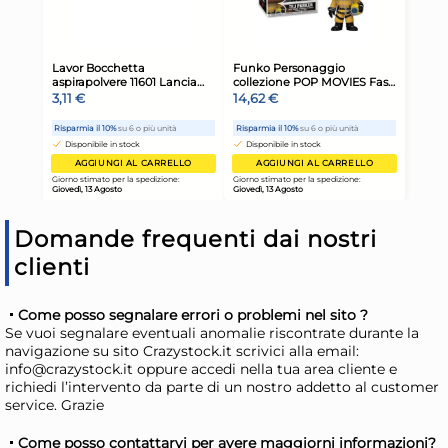
Fritz! Modem router BOX
Am
Domande frequenti dai nostri
5690 Pro White e Red
STI
clienti
B0
426,05 €
78
473,39 €
(-10 %)
Come posso segnalare errori o problemi nel sito ?
Se vuoi segnalare eventuali anomalie riscontrate durante la
Risparmia il 20%
su 6 o più unità
Ris
navigazione su sito Crazystock.it scrivici alla email:
Disponibile in stock
D
info@crazystock.it oppure accedi nella tua area cliente e
richiedi l’intervento da parte di un nostro addetto al customer
AGGIUNGI AL CARRELLO
service. Grazie
Giorno stimato per la spedizione:
Gior
Come posso contattarvi per avere maggiorni informazioni?