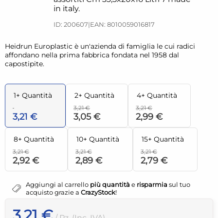
in italy.
ID: 200607
|
EAN: 8010059016817
Heidrun Europlastic è un'azienda di famiglia le cui radici
affondano nella prima fabbrica fondata nel 1958 dal
capostipite.
1+ Quantità
2+ Quantità
4+ Quantità
3,21 €
3,21 €
3,21 €
3,05 €
2,99 €
8+ Quantità
10+ Quantità
15+ Quantità
3,21 €
3,21 €
3,21 €
2,92 €
2,89 €
2,79 €
Aggiungi al carrello
più quantità
e
risparmia
sul tuo
acquisto grazie a
CrazyStock
!
3,21 €
/ Pz. (Inc. IVA)