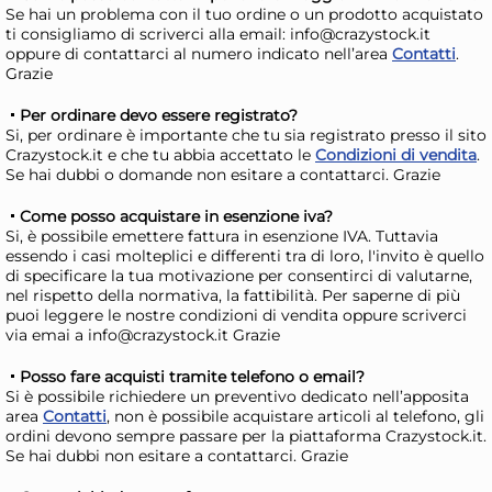
Giovedì, 13 Agosto
Giov
Se hai un problema con il tuo ordine o un prodotto acquistato
ti consigliamo di scriverci alla email: info@crazystock.it
oppure di contattarci al numero indicato nell’area
Contatti
.
Grazie
Per ordinare devo essere registrato?
Si, per ordinare è importante che tu sia registrato presso il sito
Crazystock.it e che tu abbia accettato le
Condizioni di vendita
.
Se hai dubbi o domande non esitare a contattarci. Grazie
Come posso acquistare in esenzione iva?
Si, è possibile emettere fattura in esenzione IVA. Tuttavia
essendo i casi molteplici e differenti tra di loro, l'invito è quello
di specificare la tua motivazione per consentirci di valutarne,
nel rispetto della normativa, la fattibilità. Per saperne di più
Tiny Love Magic Box Square
Sn
puoi leggere le nostre condizioni di vendita oppure scriverci
via emai a info@crazystock.it Grazie
kit prime impronte
Che
(16x16cm) TYNY CREATIONS
SA
9,64 €
7,
Posso fare acquisti tramite telefono o email?
Si è possibile richiedere un preventivo dedicato nell’apposita
area
Contatti
, non è possibile acquistare articoli al telefono, gli
Risparmia il 10%
su 6 o più unità
Ris
ordini devono sempre passare per la piattaforma Crazystock.it.
Se hai dubbi non esitare a contattarci. Grazie
Disponibile in stock
D