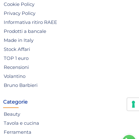
ENTHUSIAST SERIES Silver
EN
Cookie Policy
Star Small Box C Major
Sta
16,33 €
16
Privacy Policy
Informativa ritiro RAEE
Risparmia il 10%
su 6 o più unità
Ris
Prodotti a bancale
Disponibile in stock
D
Made in Italy
Stock Affari
AGGIUNGI AL CARRELLO
TOP 1 euro
Giorno stimato per la spedizione:
Gior
Giovedì, 13 Agosto
Giov
Recensioni
Volantino
Bruno Barbieri
Categorie
Beauty
Tavola e cucina
Ferramenta