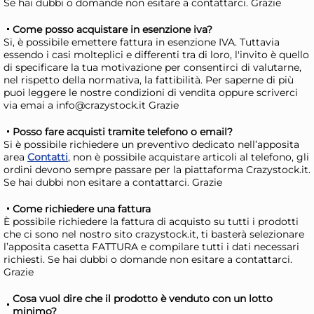
Weber Carrello barbecue
Gra
Se hai dubbi o domande non esitare a contattarci. Grazie
pieghevole per Q Nero
pul
Come posso acquistare in esenzione iva?
FO
188,19 €
25
Si, è possibile emettere fattura in esenzione IVA. Tuttavia
essendo i casi molteplici e differenti tra di loro, l'invito è quello
di specificare la tua motivazione per consentirci di valutarne,
nel rispetto della normativa, la fattibilità. Per saperne di più
Risparmia il 10%
su 6 o più unità
Ris
puoi leggere le nostre condizioni di vendita oppure scriverci
Disponibile in stock
D
via emai a info@crazystock.it Grazie
AGGIUNGI AL CARRELLO
Posso fare acquisti tramite telefono o email?
Giorno stimato per la spedizione:
Gior
Si è possibile richiedere un preventivo dedicato nell’apposita
Mercoledì, 12 Agosto
Merc
area
Contatti
, non è possibile acquistare articoli al telefono, gli
ordini devono sempre passare per la piattaforma Crazystock.it.
Se hai dubbi non esitare a contattarci. Grazie
Come richiedere una fattura
È possibile richiedere la fattura di acquisto su tutti i prodotti
che ci sono nel nostro sito crazystock.it, ti basterà selezionare
l’apposita casetta FATTURA e compilare tutti i dati necessari
richiesti. Se hai dubbi o domande non esitare a contattarci.
Grazie
Cosa vuol dire che il prodotto è venduto con un lotto
minimo?