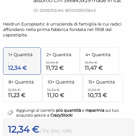
assortiti Cm 39x84,5x29 made in ital.
ID: 200631
|
EAN: 8010059015643
Heidrun Europlastic è un'azienda di famiglia le cui radici
affondano nella prima fabbrica fondata nel 1958 dal
capostipite.
1+ Quantità
2+ Quantità
4+ Quantità
12,34 €
12,34 €
12,34 €
11,72 €
11,47 €
8+ Quantità
10+ Quantità
15+ Quantità
12,34 €
12,34 €
12,34 €
11,23 €
11,10 €
10,73 €
Aggiungi al carrello
più quantità
e
risparmia
sul tuo
acquisto grazie a
CrazyStock
!
12,34 €
/ Pz. (Inc. IVA)