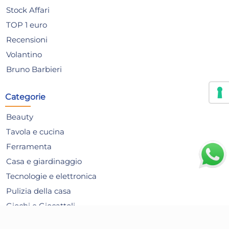
Stock Affari
TOP 1 euro
Recensioni
Volantino
Bruno Barbieri
Categorie
Beauty
Tavola e cucina
Ferramenta
Casa e giardinaggio
Tecnologie e elettronica
Pulizia della casa
Sveglia Al Quarzo - Ja7079
Sch
Giochi e Giocattoli
Nero Justaminute
cr
Articoli per le Feste
sm
24,46 €
25