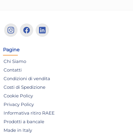
Amicasa Carrello spiaggia
Ami
Pagine
telescopico con parasole
tel
Chi Siamo
Deluxe Nero e Grigio
De
105,77 €
10
Contatti
Condizioni di vendita
Risparmia il 10%
su 6 o più unità
Ris
Costi di Spedizione
Disponibile in stock
D
Cookie Policy
AGGIUNGI AL CARRELLO
Privacy Policy
Giorno stimato per la spedizione:
Gior
Mercoledì, 12 Agosto
Merc
Informativa ritiro RAEE
Prodotti a bancale
Made in Italy