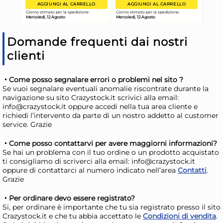
40,26 €
10,
Risparmia il 10%
su 6 o più unità
Ris
Domande frequenti dai nostri
Disponibile in stock
D
clienti
AGGIUNGI AL CARRELLO
Giorno stimato per la spedizione:
Gior
Come posso segnalare errori o problemi nel sito ?
Mercoledì, 12 Agosto
Merc
Se vuoi segnalare eventuali anomalie riscontrate durante la
navigazione su sito Crazystock.it scrivici alla email:
info@crazystock.it oppure accedi nella tua area cliente e
richiedi l’intervento da parte di un nostro addetto al customer
service. Grazie
Come posso contattarvi per avere maggiorni informazioni?
Se hai un problema con il tuo ordine o un prodotto acquistato
ti consigliamo di scriverci alla email: info@crazystock.it
oppure di contattarci al numero indicato nell’area
Contatti
.
Grazie
Per ordinare devo essere registrato?
Si, per ordinare è importante che tu sia registrato presso il sito
Crazystock.it e che tu abbia accettato le
Condizioni di vendita
.