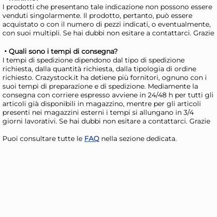
I prodotti che presentano tale indicazione non possono essere
venduti singolarmente. Il prodotto, pertanto, può essere
acquistato o con il numero di pezzi indicati, o eventualmente,
Chicco Gioco primipassi
Ods
con suoi multipli. Se hai dubbi non esitare a contattarci. Grazie
SMART SHOPPING Carrello
gio
della spesa 2 in 1
con
Quali sono i tempi di consegna?
29,96 €
13
I tempi di spedizione dipendono dal tipo di spedizione
(33
richiesta, dalla quantità richiesta, dalla tipologia di ordine
MA
richiesto. Crazystock.it ha detiene più fornitori, ognuno con i
Risparmia il 10%
su 6 o più unità
Ris
suoi tempi di preparazione e di spedizione. Mediamente la
Disponibile in stock
D
consegna con corriere espresso avviene in 24/48 h per tutti gli
articoli già disponibili in magazzino, mentre per gli articoli
AGGIUNGI AL CARRELLO
presenti nei magazzini esterni i tempi si allungano in 3/4
giorni lavorativi. Se hai dubbi non esitare a contattarci. Grazie
Giorno stimato per la spedizione:
Gior
Mercoledì, 12 Agosto
Merc
Puoi consultare tutte le
FAQ
nella sezione dedicata.