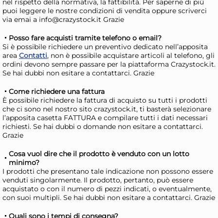
nel rispetto della normativa, la fattibilità. Per saperne di più
Giorno stimato per la spedizione:
Gior
puoi leggere le nostre condizioni di vendita oppure scriverci
Lunedì, 10 Agosto
Lune
via emai a info@crazystock.it Grazie
Posso fare acquisti tramite telefono o email?
Si è possibile richiedere un preventivo dedicato nell’apposita
area
Contatti
, non è possibile acquistare articoli al telefono, gli
ordini devono sempre passare per la piattaforma Crazystock.it.
Se hai dubbi non esitare a contattarci. Grazie
Come richiedere una fattura
È possibile richiedere la fattura di acquisto su tutti i prodotti
che ci sono nel nostro sito crazystock.it, ti basterà selezionare
l’apposita casetta FATTURA e compilare tutti i dati necessari
richiesti. Se hai dubbi o domande non esitare a contattarci.
Grazie
Set H&H new 3 Mini
Ant
Cosa vuol dire che il prodotto è venduto con un lotto
Antipastiere Con Coperchio
Bia
minimo?
I prodotti che presentano tale indicazione non possono essere
In Porcellana, 10x10
B/
9,83 €
18
venduti singolarmente. Il prodotto, pertanto, può essere
acquistato o con il numero di pezzi indicati, o eventualmente,
con suoi multipli. Se hai dubbi non esitare a contattarci. Grazie
Risparmia il 13%
su 15 o più unità
Risp
Quali sono i tempi di consegna?
Disponibile in stock
D