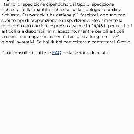
I tempi di spedizione dipendono dal tipo di spedizione
richiesta, dalla quantità richiesta, dalla tipologia di ordine
AGGIUNGI AL CARRELLO
richiesto. Crazystock.it ha detiene più fornitori, ognuno con i
Giorno stimato per la spedizione:
Gior
suoi tempi di preparazione e di spedizione. Mediamente la
Lunedì, 10 Agosto
Lune
consegna con corriere espresso avviene in 24/48 h per tutti gli
articoli già disponibili in magazzino, mentre per gli articoli
presenti nei magazzini esterni i tempi si allungano in 3/4
giorni lavorativi. Se hai dubbi non esitare a contattarci. Grazie
Puoi consultare tutte le
FAQ
nella sezione dedicata.
6x
Antipastiera In Vetro
Ant
Pasabahce Marine
Pa
Cm20X15,8 10256
Cm
8,96 €
12,