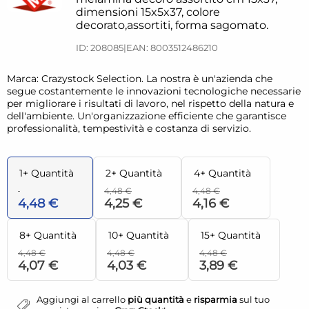
dimensioni 15x5x37, colore
decorato,assortiti, forma sagomato.
ID: 208085
|
EAN: 8003512486210
Marca: Crazystock Selection. La nostra è un'azienda che
segue costantemente le innovazioni tecnologiche necessarie
per migliorare i risultati di lavoro, nel rispetto della natura e
dell'ambiente. Un'organizzazione efficiente che garantisce
professionalità, tempestività e costanza di servizio.
1+ Quantità
2+ Quantità
4+ Quantità
4,48 €
4,48 €
4,48 €
4,25 €
4,16 €
8+ Quantità
10+ Quantità
15+ Quantità
4,48 €
4,48 €
4,48 €
4,07 €
4,03 €
3,89 €
Aggiungi al carrello
più quantità
e
risparmia
sul tuo