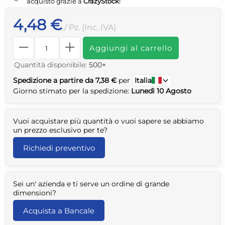
acquisto grazie a
CrazyStock
!
4,48 €
/ Pz. (Inc. IVA)
Aggiungi al carrello
Quantità disponibile:
500+
Spedizione a partire da 7,38 €
per
Italia
Giorno stimato per la spedizione:
Lunedì 10 Agosto
Vuoi acquistare più quantità o vuoi sapere se abbiamo
un prezzo esclusivo per te?
Richiedi preventivo
Sei un' azienda e ti serve un ordine di grande
dimensioni?
Acquista a Bancale