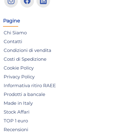
colore nero cm 8x12x3h
pol
20,49 €
22
45
23,28 €
(-12 %)
25,
Pagine
Risparmia il 24%
su 15 o più unità
Ris
Disponibile in stock
D
Chi Siamo
Contatti
AGGIUNGI AL CARRELLO
Giorno stimato per la spedizione:
Gior
Condizioni di vendita
Lunedì, 10 Agosto
Lune
Costi di Spedizione
Cookie Policy
Privacy Policy
Informativa ritiro RAEE
Prodotti a bancale
Made in Italy
Stock Affari
TOP 1 euro
Recensioni