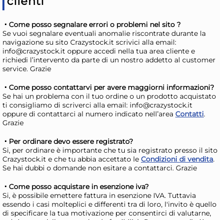
clienti
Come posso segnalare errori o problemi nel sito ?
Se vuoi segnalare eventuali anomalie riscontrate durante la
navigazione su sito Crazystock.it scrivici alla email:
info@crazystock.it oppure accedi nella tua area cliente e
richiedi l’intervento da parte di un nostro addetto al customer
service. Grazie
Come posso contattarvi per avere maggiorni informazioni?
Se hai un problema con il tuo ordine o un prodotto acquistato
ti consigliamo di scriverci alla email: info@crazystock.it
oppure di contattarci al numero indicato nell’area
Contatti
.
Grazie
Set H&H new 4 Mini
Se
Antipastiere In Porcellana,
Ant
Per ordinare devo essere registrato?
10x7 Cm, Bianco
Por
Si, per ordinare è importante che tu sia registrato presso il sito
6,61 €
7,
Crazystock.it e che tu abbia accettato le
Condizioni di vendita
.
Se hai dubbi o domande non esitare a contattarci. Grazie
Risparmia il 13%
su 15 o più unità
Risp
Come posso acquistare in esenzione iva?
Disponibile in stock
D
Si, è possibile emettere fattura in esenzione IVA. Tuttavia
essendo i casi molteplici e differenti tra di loro, l'invito è quello
AGGIUNGI AL CARRELLO
di specificare la tua motivazione per consentirci di valutarne,