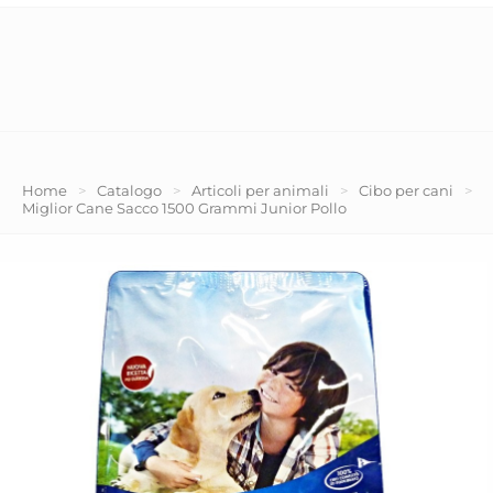
Home
>
Catalogo
>
Articoli per animali
>
Cibo per cani
>
Miglior Cane Sacco 1500 Grammi Junior Pollo