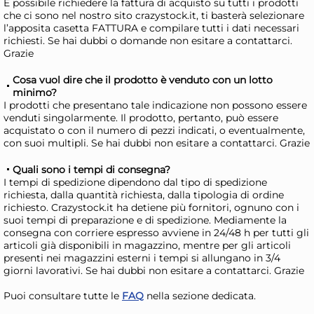
21,37 €
21
È possibile richiedere la fattura di acquisto su tutti i prodotti
che ci sono nel nostro sito crazystock.it, ti basterà selezionare
24,02 €
(-11 %)
24,
l’apposita casetta FATTURA e compilare tutti i dati necessari
Risparmia il 15%
su 4 o più unità
Risp
richiesti. Se hai dubbi o domande non esitare a contattarci.
Grazie
Disponibile in stock
D
Cosa vuol dire che il prodotto è venduto con un lotto
AGGIUNGI AL CARRELLO
minimo?
Giorno stimato per la spedizione:
Gior
I prodotti che presentano tale indicazione non possono essere
Mercoledì, 12 Agosto
Merc
venduti singolarmente. Il prodotto, pertanto, può essere
acquistato o con il numero di pezzi indicati, o eventualmente,
con suoi multipli. Se hai dubbi non esitare a contattarci. Grazie
Quali sono i tempi di consegna?
I tempi di spedizione dipendono dal tipo di spedizione
richiesta, dalla quantità richiesta, dalla tipologia di ordine
richiesto. Crazystock.it ha detiene più fornitori, ognuno con i
suoi tempi di preparazione e di spedizione. Mediamente la
consegna con corriere espresso avviene in 24/48 h per tutti gli
articoli già disponibili in magazzino, mentre per gli articoli
presenti nei magazzini esterni i tempi si allungano in 3/4
giorni lavorativi. Se hai dubbi non esitare a contattarci. Grazie
22x
Puoi consultare tutte le
FAQ
nella sezione dedicata.