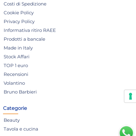
Costi di Spedizione
Cookie Policy
Privacy Policy
Informativa ritiro RAEE
Prodotti a bancale
Made in Italy
Stock Affari
TOP 1 euro
Recensioni
Volantino
Servispaghetti In Nylon,
Arr
Tortora H&H
H&
Bruno Barbieri
3,56 €
3,
Categorie
Risparmia il 13%
su 15 o più unità
Risp
Beauty
Disponibile in stock
D
Tavola e cucina
AGGIUNGI AL CARRELLO