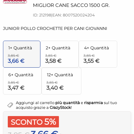
MIGLIOR CANE SACCO 1500 GR.
ID: 212198
|
EAN: 8007520024204
JUNIOR POLLO CROCHETTE PER CANI GIOVANNI
1+ Quantità
2+ Quantità
4+ Quantità
3,85 €
3,85 €
3,85 €
3,66 €
3,58 €
3,55 €
6+ Quantità
12+ Quantità
3,85 €
3,85 €
3,47 €
3,40 €
Aggiungi al carrello
più quantità
e
risparmia
sul tuo
acquisto grazie a
CrazyStock
!
5%
SCONTO