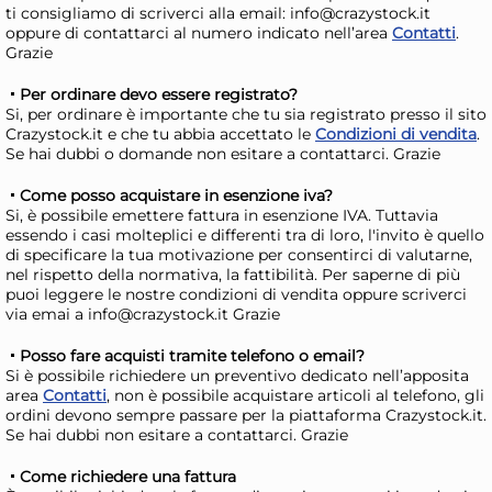
Risparmia il 15%
su 4 o più unità
Risp
ti consigliamo di scriverci alla email: info@crazystock.it
oppure di contattarci al numero indicato nell’area
Contatti
.
Disponibile in stock
D
Grazie
AGGIUNGI AL CARRELLO
Per ordinare devo essere registrato?
Giorno stimato per la spedizione:
Gior
Si, per ordinare è importante che tu sia registrato presso il sito
Mercoledì, 12 Agosto
Merc
Crazystock.it e che tu abbia accettato le
Condizioni di vendita
.
Se hai dubbi o domande non esitare a contattarci. Grazie
Come posso acquistare in esenzione iva?
Si, è possibile emettere fattura in esenzione IVA. Tuttavia
essendo i casi molteplici e differenti tra di loro, l'invito è quello
di specificare la tua motivazione per consentirci di valutarne,
nel rispetto della normativa, la fattibilità. Per saperne di più
puoi leggere le nostre condizioni di vendita oppure scriverci
via emai a info@crazystock.it Grazie
Posso fare acquisti tramite telefono o email?
Si è possibile richiedere un preventivo dedicato nell’apposita
12x
area
Contatti
, non è possibile acquistare articoli al telefono, gli
ordini devono sempre passare per la piattaforma Crazystock.it.
Bundle Crancy Cane
Bu
Se hai dubbi non esitare a contattarci. Grazie
Salamotto Pollo/Tacchino
Sa
Come richiedere una fattura
800Gr
80