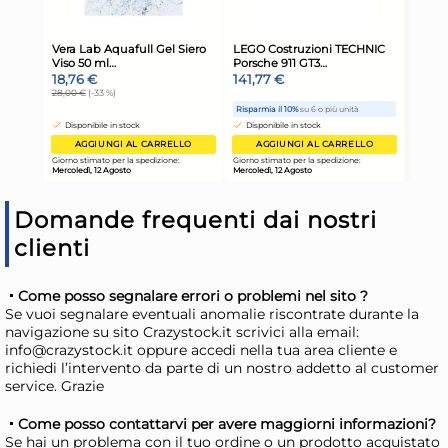
AGGIUNGI AL CARRELLO
Giorno stimato per la spedizione:
Gior
Mercoledì, 12 Agosto
Merc
Domande frequenti dai nostri
clienti
22x
Come posso segnalare errori o problemi nel sito ?
Se vuoi segnalare eventuali anomalie riscontrate durante la
navigazione su sito Crazystock.it scrivici alla email:
Bundle Miglior Cane
Ciu
info@crazystock.it oppure accedi nella tua area cliente e
Vaschetta 150 Grammi
Pr
richiedi l’intervento da parte di un nostro addetto al customer
service. Grazie
Manzo/Cuore
16,42 €
8,
18,45 €
(-11 %)
9,4
Come posso contattarvi per avere maggiorni informazioni?
Se hai un problema con il tuo ordine o un prodotto acquistato