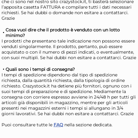
che ci sono nel nostro sito crazystock.it, ti basterà selezionare
l’apposita casetta FATTURA e compilare tutti i dati necessari
Risparmia il 15%
su 4 o più unità
Risp
richiesti. Se hai dubbi o domande non esitare a contattarci.
Disponibile in stock
D
Grazie
AGGIUNGI AL CARRELLO
Cosa vuol dire che il prodotto è venduto con un lotto
minimo?
Giorno stimato per la spedizione:
Gior
I prodotti che presentano tale indicazione non possono essere
Lunedì, 10 Agosto
Lune
venduti singolarmente. Il prodotto, pertanto, può essere
acquistato o con il numero di pezzi indicati, o eventualmente,
con suoi multipli. Se hai dubbi non esitare a contattarci. Grazie
Quali sono i tempi di consegna?
I tempi di spedizione dipendono dal tipo di spedizione
richiesta, dalla quantità richiesta, dalla tipologia di ordine
richiesto. Crazystock.it ha detiene più fornitori, ognuno con i
suoi tempi di preparazione e di spedizione. Mediamente la
consegna con corriere espresso avviene in 24/48 h per tutti gli
articoli già disponibili in magazzino, mentre per gli articoli
presenti nei magazzini esterni i tempi si allungano in 3/4
22x
giorni lavorativi. Se hai dubbi non esitare a contattarci. Grazie
Puoi consultare tutte le
FAQ
nella sezione dedicata.
Bundle Miglior Cane
Bu
Vaschetta 150 Gr Pollo
Vas