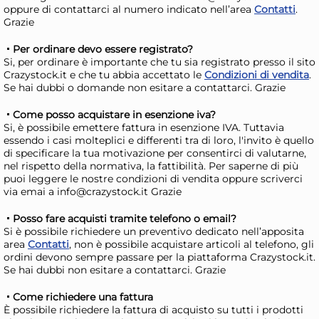
Disponibile in stock
D
oppure di contattarci al numero indicato nell’area
Contatti
.
Grazie
AGGIUNGI AL CARRELLO
Giorno stimato per la spedizione:
Gior
Per ordinare devo essere registrato?
Lunedì, 10 Agosto
Lune
Si, per ordinare è importante che tu sia registrato presso il sito
Crazystock.it e che tu abbia accettato le
Condizioni di vendita
.
Se hai dubbi o domande non esitare a contattarci. Grazie
Come posso acquistare in esenzione iva?
Si, è possibile emettere fattura in esenzione IVA. Tuttavia
essendo i casi molteplici e differenti tra di loro, l'invito è quello
di specificare la tua motivazione per consentirci di valutarne,
nel rispetto della normativa, la fattibilità. Per saperne di più
puoi leggere le nostre condizioni di vendita oppure scriverci
via emai a info@crazystock.it Grazie
Posso fare acquisti tramite telefono o email?
12x
Si è possibile richiedere un preventivo dedicato nell’apposita
area
Contatti
, non è possibile acquistare articoli al telefono, gli
ordini devono sempre passare per la piattaforma Crazystock.it.
Bundle Crancy Cane
Bu
Se hai dubbi non esitare a contattarci. Grazie
Salamotto Pollo/Tacchino
Sa
800Gr
80
Come richiedere una fattura
21,37 €
21
È possibile richiedere la fattura di acquisto su tutti i prodotti
24,02 €
(-11 %)
24,