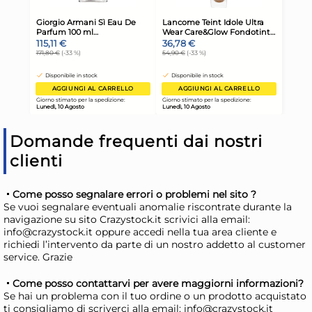
Giorno stimato per la spedizione:
Gior
Lunedì, 10 Agosto
Lune
Domande frequenti dai nostri
clienti
Come posso segnalare errori o problemi nel sito ?
Se vuoi segnalare eventuali anomalie riscontrate durante la
Ciuffi Cane Pasta Kg 3
Bu
navigazione su sito Crazystock.it scrivici alla email:
info@crazystock.it oppure accedi nella tua area cliente e
Precotta Verdure
100
richiedi l’intervento da parte di un nostro addetto al customer
8,37 €
47
service. Grazie
9,40 €
(-11 %)
53,
Come posso contattarvi per avere maggiorni informazioni?
Risparmia il 15%
su 4 o più unità
Risp
Se hai un problema con il tuo ordine o un prodotto acquistato
ti consigliamo di scriverci alla email: info@crazystock.it