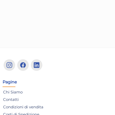
Bundle Miglior Cane
Bu
Vaschetta 300 Gr Trippa
Vas
Agnello
Ca
21,40 €
21
24,05 €
(-11 %)
24,
Risparmia il 15%
su 4 o più unità
Risp
Disponibile in stock
D
AGGIUNGI AL CARRELLO
Giorno stimato per la spedizione:
Gior
Lunedì, 10 Agosto
Lune
Pagine
Chi Siamo
Contatti
Condizioni di vendita
Costi di Spedizione