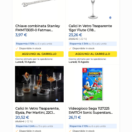
20x
Bundle Pedigree Cane
Bu
Snack Trecce Di Manzo
Sn
Ropper 4 Pezzi
Bis
36,68 €
40
41,21 €
(-11 %)
45,
Risparmia il 15%
su 4 o più unità
Risp
Disponibile in stock
D
AGGIUNGI AL CARRELLO
Giorno stimato per la spedizione:
Gior
Lunedì, 10 Agosto
Lune