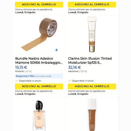
22x
+2 altre varianti
Bundle Miglior Cane
Bu
Vaschetta 150 Grammi Pate'
Va
Carni /Carote
Ma
16,42 €
16
18,45 €
(-11 %)
18,4
Risparmia il 15%
su 4 o più unità
Risp
Disponibile in stock
D
AGGIUNGI AL CARRELLO