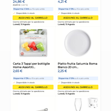
4x
Bundle Miglior Cane Sacco
Bu
4000 Grammi Manzo
40
Ve
32,06 €
32
36,02 €
(-11 %)
36,
Risparmia il 15%
su 4 o più unità
Risp
Disponibile in stock
D
AGGIUNGI AL CARRELLO
Giorno stimato per la spedizione:
Gior
Lunedì, 10 Agosto
Lune