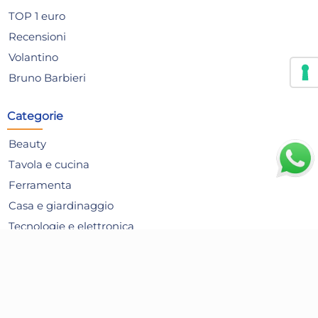
TOP 1 euro
Disponibile in stock
D
Recensioni
AGGIUNGI AL CARRELLO
Volantino
Giorno stimato per la spedizione:
Gior
Bruno Barbieri
Giovedì, 13 Agosto
Giov
Categorie
Beauty
Tavola e cucina
Ferramenta
Casa e giardinaggio
Tecnologie e elettronica
Pulizia della casa
Giochi e Giocattoli
Pattumiera Inox bianco
Pu
Articoli per le Feste
Pedale Lt20 Home
Alimentari
42,82 €
3,