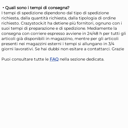
12x
Quali sono i tempi di consegna?
I tempi di spedizione dipendono dal tipo di spedizione
Bundle Collant Velute
Bun
richiesta, dalla quantità richiesta, dalla tipologia di ordine
richiesto. Crazystock.it ha detiene più fornitori, ognuno con i
Filanca Terra 5/6
Fil
suoi tempi di preparazione e di spedizione. Mediamente la
20,28 €
20
consegna con corriere espresso avviene in 24/48 h per tutti gli
articoli già disponibili in magazzino, mentre per gli articoli
22,78 €
(-11 %)
22,
presenti nei magazzini esterni i tempi si allungano in 3/4
giorni lavorativi. Se hai dubbi non esitare a contattarci. Grazie
Risparmia il 15%
su 4 o più unità
Risp
Disponibile in stock
D
Puoi consultare tutte le
FAQ
nella sezione dedicata.
AGGIUNGI AL CARRELLO
Giorno stimato per la spedizione:
Gior
Giovedì, 13 Agosto
Giov