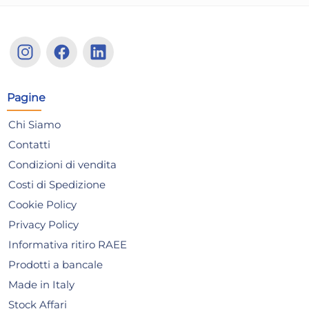
Pagine
Chi Siamo
Contatti
Condizioni di vendita
Costi di Spedizione
Cookie Policy
Privacy Policy
Bormioli Rocco Barglass
Bar
Informativa ritiro RAEE
Confezione 6 Bicchieri Juice,
Cop
Prodotti a bancale
Vetro 37,5 cl Trasparente
Cc
16,30 €
4,
Made in Italy
Stock Affari
Risparmia il 13%
su 15 o più unità
Risp