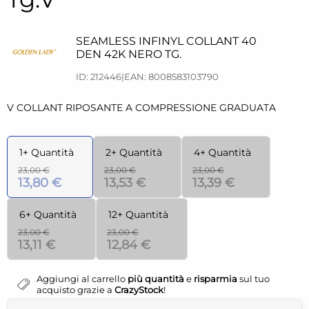
SEAMLESS INFINYL COLLANT 40
DEN 42K NERO TG.
ID: 212446
|
EAN: 8008583103790
V COLLANT RIPOSANTE A COMPRESSIONE GRADUATA
1+ Quantità
2+ Quantità
4+ Quantità
23,00 €
23,00 €
23,00 €
13,80 €
13,53 €
13,39 €
6+ Quantità
12+ Quantità
23,00 €
23,00 €
13,11 €
12,84 €
Aggiungi al carrello
più quantità
e
risparmia
sul tuo
acquisto grazie a
CrazyStock
!