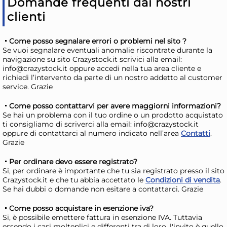
Domande frequenti dai nostri
18,20 €
15
clienti
20,45 €
(-11 %)
17,6
Risparmia il 15%
su 4 o più unità
Risp
Come posso segnalare errori o problemi nel sito ?
Disponibile in stock
D
Se vuoi segnalare eventuali anomalie riscontrate durante la
navigazione su sito Crazystock.it scrivici alla email:
AGGIUNGI AL CARRELLO
info@crazystock.it oppure accedi nella tua area cliente e
richiedi l’intervento da parte di un nostro addetto al customer
Giorno stimato per la spedizione:
Gior
service. Grazie
Giovedì, 13 Agosto
Giov
Come posso contattarvi per avere maggiorni informazioni?
Se hai un problema con il tuo ordine o un prodotto acquistato
ti consigliamo di scriverci alla email: info@crazystock.it
oppure di contattarci al numero indicato nell’area
Contatti
.
Grazie
Per ordinare devo essere registrato?
Si, per ordinare è importante che tu sia registrato presso il sito
Crazystock.it e che tu abbia accettato le
Condizioni di vendita
.
Se hai dubbi o domande non esitare a contattarci. Grazie
12x
Come posso acquistare in esenzione iva?
Si, è possibile emettere fattura in esenzione IVA. Tuttavia
essendo i casi molteplici e differenti tra di loro, l'invito è quello