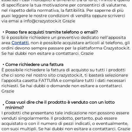
Bundle Collant Soffio Stirato
Bun
di specificare la tua motivazione per consentirci di valutarne,
nel rispetto della normativa, la fattibilità. Per saperne di più
Nero Xl
Fil
puoi leggere le nostre condizioni di vendita oppure scriverci
21,32 €
20
via emai a info@crazystock.it Grazie
23,95 €
(-11 %)
22,
Posso fare acquisti tramite telefono o email?
Risparmia il 15%
su 4 o più unità
Risp
Si è possibile richiedere un preventivo dedicato nell’apposita
area
Contatti
, non è possibile acquistare articoli al telefono, gli
Disponibile in stock
D
ordini devono sempre passare per la piattaforma Crazystock.it.
Se hai dubbi non esitare a contattarci. Grazie
AGGIUNGI AL CARRELLO
Giorno stimato per la spedizione:
Gior
Come richiedere una fattura
Giovedì, 13 Agosto
Giov
È possibile richiedere la fattura di acquisto su tutti i prodotti
che ci sono nel nostro sito crazystock.it, ti basterà selezionare
l’apposita casetta FATTURA e compilare tutti i dati necessari
richiesti. Se hai dubbi o domande non esitare a contattarci.
Grazie
Cosa vuol dire che il prodotto è venduto con un lotto
minimo?
I prodotti che presentano tale indicazione non possono essere
venduti singolarmente. Il prodotto, pertanto, può essere
acquistato o con il numero di pezzi indicati, o eventualmente,
con suoi multipli. Se hai dubbi non esitare a contattarci. Grazie