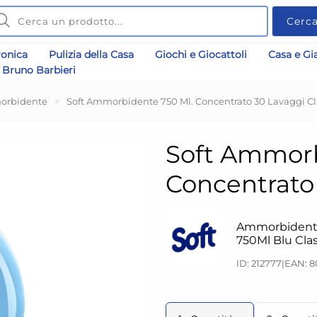
Cerc
ronica
Pulizia della Casa
Giochi e Giocattoli
Casa e Gi
Bruno Barbieri
rbidente
>
Soft Ammorbidente 750 Ml. Concentrato 30 Lavaggi Cl
Soft Ammorb
Concentrato 
Ammorbidente
750Ml Blu Clas
ID: 212777
|
EAN: 