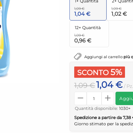
1+ Quantità
2+ Quanti
1,09 €
1,09 €
1,04 €
1,02 €
12+ Quantità
1,09 €
0,96 €
Aggiungi al carrello
più 
5%
SCONTO
1,04 €
1,09 €
/ Pz
Aggiu
Quantità disponibile:
1030+
Spedizione a partire da 7,38
Giorno stimato per la spedi