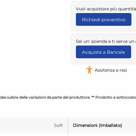
Vuoi acquistare più quantità
Richiedi preventivo
Sei un' azienda e ti serve u
Acquista a Bancale
Assitenza e resi
be subire delle variazioni da parte del produttore. ** Prodotto a sottocost
Soft
Dimensioni (Imballato)