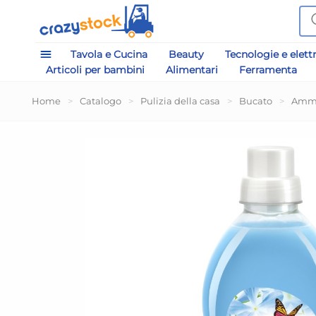
Tavola e Cucina
Beauty
Tecnologie e elett
Articoli per bambini
Alimentari
Ferramenta
Home
>
Catalogo
>
Pulizia della casa
>
Bucato
>
Ammo