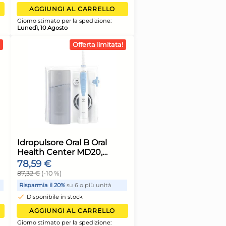
38 €
18,33 €
Lavaggi Ml 1840
Sandalo Lt 3
9 €
(-11 %)
20,60 €
(-11 %)
armia il 15%
su 4 o più unità
Risparmia il 15%
su 4 o p
sponibile in stock
Disponibile in stock
AGGIUNGI AL CARRELLO
AGGIUNGI AL CA
o stimato per la spedizione:
Giorno stimato per la spe
ì, 10 Agosto
Lunedì, 10 Agosto