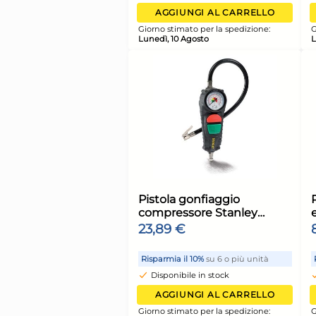
31,92 €
Lavaggi Ml 585
35,86 €
(-11 %)
Risparmia il 15%
su 4 o più u
Disponibile in stock
AGGIUNGI AL CARR
Giorno stimato per la spediz
Lunedì, 10 Agosto