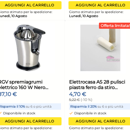
28,38 €
28,
92 Lavaggi Ml 1840
92 
31,89 €
(-11 %)
31,8
nità
Risparmia il 15%
su 4 o più unità
Risp
Disponibile in stock
Di
ELLO
AGGIUNGI AL CARRELLO
ione:
Giorno stimato per la spedizione:
Giorn
Lunedì, 10 Agosto
Luned
8x