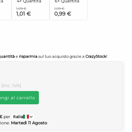
tà
4+ Quantità
6+ Quantità
1,09 €
1,09 €
1,01 €
0,99 €
quantità
e
risparmia
sul tuo acquisto grazie a
CrazyStock
!
. (Inc. IVA)
ngi al carrello
 €
per
Italia
zione:
Martedì 11 Agosto