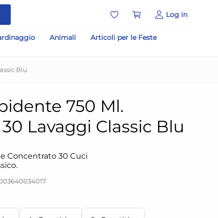
a
Log in
ardinaggio
Animali
Articoli per le Feste
assic Blu
idente 750 Ml.
30 Lavaggi Classic Blu
 Concentrato 30 Cuci
sico.
8003640034017