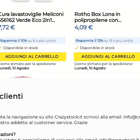
6x
6x
ty
Bundle Kimono Party
Bun
Candelina Num.6
Can
Compleanno
Co
7,10 €
7,1
7,98 €
(-11 %)
7,98
nità
Risparmia il 15%
su 4 o più unità
Risp
Disponibile in stock
Di
lienti
ELLO
AGGIUNGI AL CARRELLO
zontale
HP Wireless Mouse 200
Ham
ione:
Giorno stimato per la spedizione:
Giorn
(Pike Silver)
A M
Lunedì, 10 Agosto
Luned
e la navigazione su sito Crazystock.it scrivici alla email: info@c
plast
12,80 €
7,4
nostro addetto al customer service. Grazie
azioni?
unità
Risparmia il 10%
su 6 o più unità
Risp