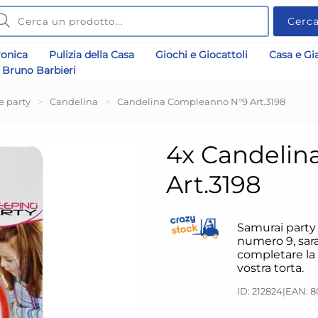
Cerc
ronica
Pulizia della Casa
Giochi e Giocattoli
Casa e Gi
Bruno Barbieri
e party
>
Candelina
>
Candelina Compleanno N°9 Art.3198
4x Candelin
Art.3198
Samurai party
numero 9, sar
completare la
vostra torta.
ID: 212824
|
EAN: 