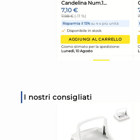
Candelina Complea
N°6 Art.3174
4,16 €
4,38 €
(-5 %)
Risparmia il 13%
su 12 o più 
Disponibile in stock
AGGIUNGI AL CARR
Giorno stimato per la spediz
Lunedì, 10 Agosto
I nostri consigliati