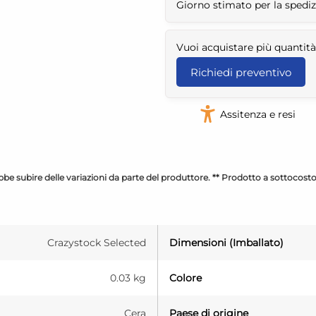
Giorno stimato per la spedi
Vuoi acquistare più quantità
Richiedi preventivo
Assitenza e resi
be subire delle variazioni da parte del produttore. ** Prodotto a sottocost
Crazystock Selected
Dimensioni (Imballato)
0.03 kg
Colore
Cera
Paese di origine