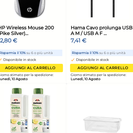
6x
6x
ty
Bundle Kimono Party
Bun
Candelina Num.2
Can
Compleanno
Co
7,10 €
7,1
7,98 €
(-11 %)
7,98
nità
Risparmia il 15%
su 4 o più unità
Risp
Disponibile in stock
Di
ELLO
AGGIUNGI AL CARRELLO
ione:
Giorno stimato per la spedizione:
Giorn
Lunedì, 10 Agosto
Luned