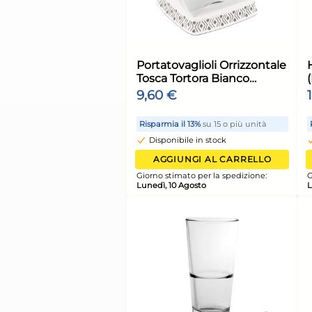
Bundle Kimono Par
Candelina Num.1
Compleanno
7,10 €
7,98 €
(-11 %)
Risparmia il 15%
su 4 o più u
Disponibile in stock
AGGIUNGI AL CARR
Giorno stimato per la spediz
Lunedì, 10 Agosto