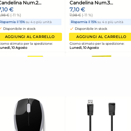
nno
Candelina Compleanno
Can
N°7 Art.3174
N°8 
4,16 €
4,1
4,38 €
(-5 %)
4,38
unità
Risparmia il 13%
su 12 o più unità
Risp
Disponibile in stock
Di
ELLO
AGGIUNGI AL CARRELLO
ione:
Giorno stimato per la spedizione:
Giorn
Lunedì, 10 Agosto
Luned