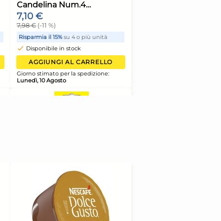
delina Compleanno
Bundle Kimono P
Art.3181
Candelina Num.0
Compleanno
6 €
7,10 €
 €
(-5 %)
7,98 €
(-11 %)
armia il 13%
su 12 o più unità
Risparmia il 15%
su 4 o p
sponibile in stock
Disponibile in stock
AGGIUNGI AL CARRELLO
AGGIUNGI AL CA
o stimato per la spedizione:
Giorno stimato per la spe
ì, 10 Agosto
Lunedì, 10 Agosto