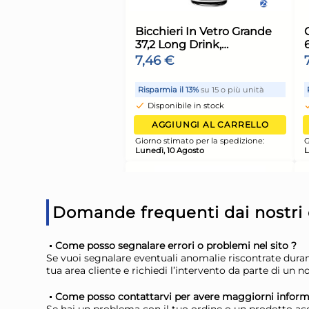
Bundle Kimono Par
Candelina Num.5
Compleanno
7,10 €
7,98 €
(-11 %)
Risparmia il 15%
su 4 o più u
Disponibile in stock
Domande frequenti dai nostri c
AGGIUNGI AL CARR
Portatovaglioli Orriz
Giorno stimato per la spediz
Come posso segnalare errori o problemi nel sito ?
Tosca Tortora Bianco
Lunedì, 10 Agosto
Se vuoi segnalare eventuali anomalie riscontrate durant
22x16x22 Cm Stefan
9,60 €
tua area cliente e richiedi l’intervento da parte di un 
Come posso contattarvi per avere maggiorni inform
Risparmia il 13%
su 15 o più 