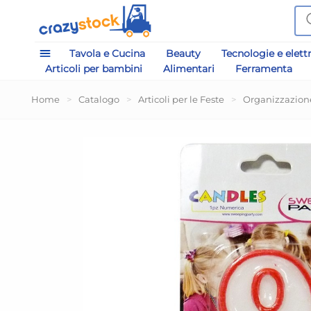
Tavola e Cucina
Beauty
Tecnologie e elett
Articoli per bambini
Alimentari
Ferramenta
Home
>
Catalogo
>
Articoli per le Feste
>
Organizzazion