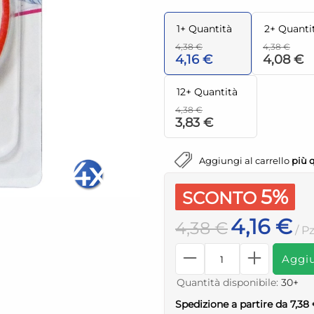
1+ Quantità
2+ Quanti
4,38 €
4,38 €
4,16 €
4,08 €
12+ Quantità
4,38 €
3,83 €
Aggiungi al carrello
più 
4x
5%
SCONTO
4,16 €
4,38 €
/ Pz
Aggiu
Quantità disponibile:
30+
Spedizione a partire da 7,38