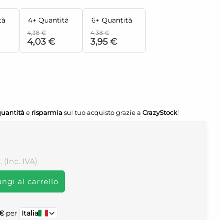
tà
4+ Quantità
6+ Quantità
4,38 €
4,38 €
4,03 €
3,95 €
quantità
e
risparmia
sul tuo acquisto grazie a
CrazyStock
!
. (Inc. IVA)
ngi al carrello
 €
per
Italia