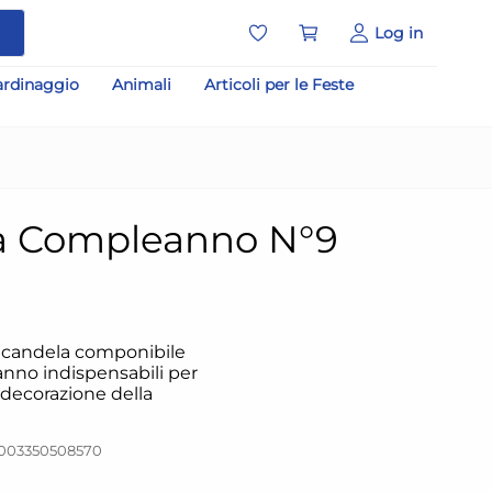
a
Log in
ardinaggio
Animali
Articoli per le Feste
a Compleanno N°9
 candela componibile
anno indispensabili per
 decorazione della
8003350508570