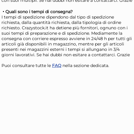
con suoi multipli. Se hai dubbi non esitare a contattarci. Grazie
Quali sono i tempi di consegna?
I tempi di spedizione dipendono dal tipo di spedizione
richiesta, dalla quantità richiesta, dalla tipologia di ordine
Bundle Crazystock Selected
Mo
richiesto. Crazystock.it ha detiene più fornitori, ognuno con i
Sacchi Alios 22X47 Kg 10
Mic
suoi tempi di preparazione e di spedizione. Mediamente la
consegna con corriere espresso avviene in 24/48 h per tutti gli
Str
39,90 €
7,
articoli già disponibili in magazzino, mentre per gli articoli
44,83 €
(-11 %)
8,21
presenti nei magazzini esterni i tempi si allungano in 3/4
giorni lavorativi. Se hai dubbi non esitare a contattarci. Grazie
Risparmia il 15%
su 4 o più unità
Risp
Puoi consultare tutte le
FAQ
nella sezione dedicata.
Disponibile in stock
D
AGGIUNGI AL CARRELLO
Giorno stimato per la spedizione:
Gior
Mercoledì, 12 Agosto
Merc