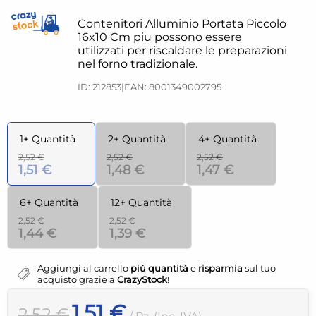
Contenitori Alluminio Portata Piccolo
16x10 Cm piu possono essere
utilizzati per riscaldare le preparazioni
nel forno tradizionale.
ID: 212853
|
EAN: 8001349002795
1+ Quantità
2+ Quantità
4+ Quantità
2,52 €
2,52 €
2,52 €
1,51 €
1,48 €
1,47 €
6+ Quantità
12+ Quantità
2,52 €
2,52 €
1,44 €
1,39 €
Aggiungi al carrello
più quantità
e
risparmia
sul tuo
acquisto grazie a
CrazyStock
!
1,51 €
2,52 €