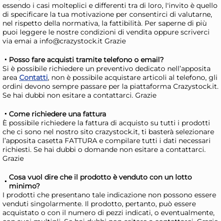
essendo i casi molteplici e differenti tra di loro, l'invito è quello
di specificare la tua motivazione per consentirci di valutarne,
Bundle Crazystock Selected
Bu
nel rispetto della normativa, la fattibilità. Per saperne di più
Acqua Ragia Ml 375 Vetro
Car
puoi leggere le nostre condizioni di vendita oppure scriverci
Kg 
via emai a info@crazystock.it Grazie
42,99 €
77
48,30 €
(-11 %)
87,1
Posso fare acquisti tramite telefono o email?
Si è possibile richiedere un preventivo dedicato nell’apposita
Risparmia il 15%
su 4 o più unità
Risp
area
Contatti
, non è possibile acquistare articoli al telefono, gli
Disponibile in stock
D
ordini devono sempre passare per la piattaforma Crazystock.it.
Se hai dubbi non esitare a contattarci. Grazie
AGGIUNGI AL CARRELLO
Come richiedere una fattura
Giorno stimato per la spedizione:
Gior
È possibile richiedere la fattura di acquisto su tutti i prodotti
Mercoledì, 12 Agosto
Merc
che ci sono nel nostro sito crazystock.it, ti basterà selezionare
l’apposita casetta FATTURA e compilare tutti i dati necessari
richiesti. Se hai dubbi o domande non esitare a contattarci.
Grazie
Cosa vuol dire che il prodotto è venduto con un lotto
minimo?
I prodotti che presentano tale indicazione non possono essere
venduti singolarmente. Il prodotto, pertanto, può essere
acquistato o con il numero di pezzi indicati, o eventualmente,