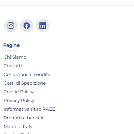
Pagine
Chi Siamo
Contatti
Condizioni di vendita
Costi di Spedizione
Cookie Policy
Privacy Policy
Confezione 6 Bicchieri In
Sch
Informativa ritiro RAEE
Vetro Duralex Provence Cl 16
Al
Prodotti a bancale
Trasparente
5,72 €
13
Made in Italy