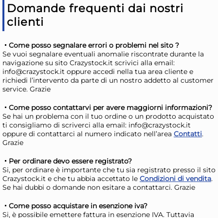
monouso 2 pz cartone
mo
Domande frequenti dai nostri
(33x43cm) EASY BAKE
Or
2,50 €
2,
clienti
Bianco 15742
Risparmia il 10%
su 6 o più unità
Ris
Come posso segnalare errori o problemi nel sito ?
Se vuoi segnalare eventuali anomalie riscontrate durante la
Disponibile in stock
D
navigazione su sito Crazystock.it scrivici alla email:
info@crazystock.it oppure accedi nella tua area cliente e
AGGIUNGI AL CARRELLO
richiedi l’intervento da parte di un nostro addetto al customer
Giorno stimato per la spedizione:
Gior
service. Grazie
Mercoledì, 12 Agosto
Merc
Come posso contattarvi per avere maggiorni informazioni?
Se hai un problema con il tuo ordine o un prodotto acquistato
ti consigliamo di scriverci alla email: info@crazystock.it
oppure di contattarci al numero indicato nell’area
Contatti
.
Grazie
Per ordinare devo essere registrato?
Si, per ordinare è importante che tu sia registrato presso il sito
Crazystock.it e che tu abbia accettato le
Condizioni di vendita
.
Se hai dubbi o domande non esitare a contattarci. Grazie
Come posso acquistare in esenzione iva?
12x
Si, è possibile emettere fattura in esenzione IVA. Tuttavia