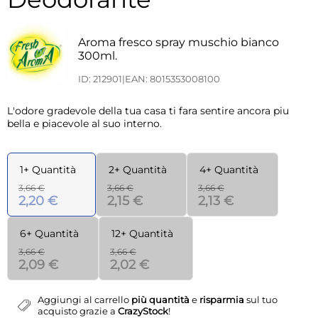
Aroma fresco spray muschio bianco
300ml.
ID: 212901
|
EAN: 8015353008100
L'odore gradevole della tua casa ti fara sentire ancora piu
bella e piacevole al suo interno.
1+ Quantità
2+ Quantità
4+ Quantità
3,66 €
3,66 €
3,66 €
2,20 €
2,15 €
2,13 €
6+ Quantità
12+ Quantità
3,66 €
3,66 €
2,09 €
2,02 €
Aggiungi al carrello
più quantità
e
risparmia
sul tuo
acquisto grazie a
CrazyStock
!