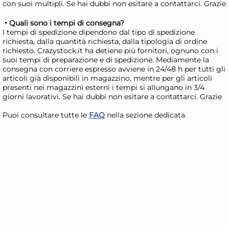
con suoi multipli. Se hai dubbi non esitare a contattarci. Grazie
Quali sono i tempi di consegna?
24x
I tempi di spedizione dipendono dal tipo di spedizione
richiesta, dalla quantità richiesta, dalla tipologia di ordine
Bundle Felce Azzurra Aria
Bun
richiesto. Crazystock.it ha detiene più fornitori, ognuno con i
suoi tempi di preparazione e di spedizione. Mediamente la
Assorbi/Odori
Ma
consegna con corriere espresso avviene in 24/48 h per tutti gli
Bergamotto/Zenzero
38,68 €
18
articoli già disponibili in magazzino, mentre per gli articoli
presenti nei magazzini esterni i tempi si allungano in 3/4
43,46 €
(-11 %)
20,
giorni lavorativi. Se hai dubbi non esitare a contattarci. Grazie
Risparmia il 15%
su 4 o più unità
Risp
Puoi consultare tutte le
FAQ
nella sezione dedicata.
Disponibile in stock
D
AGGIUNGI AL CARRELLO
Giorno stimato per la spedizione:
Gior
Martedì, 11 Agosto
Mart