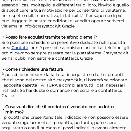
essendo i casi molteplici e differenti tra di loro, l'invito è quello
di specificare la tua motivazione per consentirci di valutarne,
Bundle Clendy Spray
Bun
nel rispetto della normativa, la fattibilità. Per saperne di più
Ambienti Tessuti
Ass
puoi leggere le nostre condizioni di vendita oppure scriverci
via emai a info@crazystock.it Grazie
Deodorante
19,58 €
38
22,00 €
(-11 %)
43,
Posso fare acquisti tramite telefono o email?
Si è possibile richiedere un preventivo dedicato nell’apposita
Risparmia il 15%
su 4 o più unità
Risp
area
Contatti
, non è possibile acquistare articoli al telefono, gli
ordini devono sempre passare per la piattaforma Crazystock.it.
Disponibile in stock
D
Se hai dubbi non esitare a contattarci. Grazie
AGGIUNGI AL CARRELLO
Come richiedere una fattura
Giorno stimato per la spedizione:
Gior
È possibile richiedere la fattura di acquisto su tutti i prodotti
Martedì, 11 Agosto
Mart
che ci sono nel nostro sito crazystock.it, ti basterà selezionare
l’apposita casetta FATTURA e compilare tutti i dati necessari
richiesti. Se hai dubbi o domande non esitare a contattarci.
Grazie
Cosa vuol dire che il prodotto è venduto con un lotto
minimo?
I prodotti che presentano tale indicazione non possono essere
venduti singolarmente. Il prodotto, pertanto, può essere
acquistato o con il numero di pezzi indicati, o eventualmente,