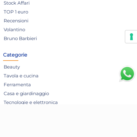
62,8
Stock Affari
Risparmia il 13%
su 15 o più unità
Ris
TOP 1 euro
Disponibile in stock
D
Recensioni
AGGIUNGI AL CARRELLO
Volantino
Giorno stimato per la spedizione:
Gior
Bruno Barbieri
Martedì, 11 Agosto
Mart
Categorie
Beauty
Tavola e cucina
Ferramenta
Casa e giardinaggio
Tecnologie e elettronica
Pulizia della casa
Giochi e Giocattoli
Articoli per le Feste
Sveglia Tonda In Gomma, ø
Ta