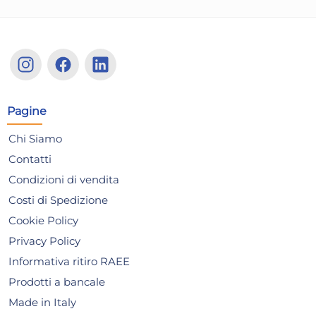
Pagine
Chi Siamo
Contatti
Condizioni di vendita
Costi di Spedizione
Cookie Policy
4x
Privacy Policy
Confezione 3 Cucchiaini
6 P
Informativa ritiro RAEE
Moka Inox 18/10 Europa
Bi
Prodotti a bancale
Grigio Inoxbeck
H&
12,36 €
42
Made in Italy