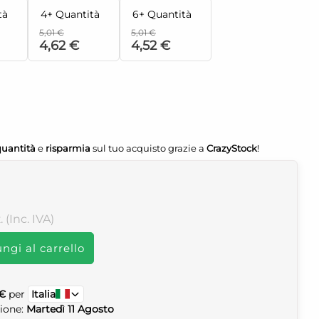
tà
4+ Quantità
6+ Quantità
5,01 €
5,01 €
4,62 €
4,52 €
quantità
e
risparmia
sul tuo acquisto grazie a
CrazyStock
!
. (Inc. IVA)
ngi al carrello
 €
per
Italia
zione:
Martedì 11 Agosto