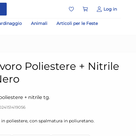
a
Log in
ardinaggio
Animali
Articoli per le Feste
oro Poliestere + Nitrile
Nero
oliestere + nitrile tg.
024151419056
 in poliestere, con spalmatura in poliuretano.