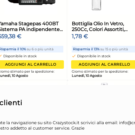
6x
na
Walking Guanti lavoro
Bun
io, per
GRIPPER Work Nero e
9-Xl
Marrone
6,16 €
13,
15,33
unità
Risparmia il 10%
su 6 o più unità
Risp
Disponibile in stock
Di
9x
lienti
ELLO
AGGIUNGI AL CARRELLO
ola 2
Spargitutto In Vetro E
SBS
ione:
Giorno stimato per la spedizione:
Giorn
,
Acciaio Inox H&H
Typ
e la navigazione su sito Crazystock.it scrivici alla email: info@c
Lunedì, 10 Agosto
Luned
nostro addetto al customer service. Grazie
22,29 €
9,6