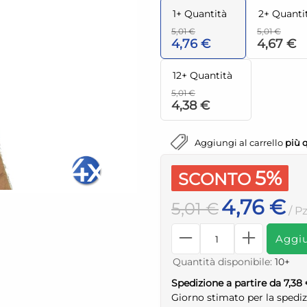
1+ Quantità
2+ Quanti
5,01 €
5,01 €
4,76 €
4,67 €
12+ Quantità
5,01 €
4,38 €
Aggiungi al carrello
più 
4x
5%
SCONTO
4,76 €
5,01 €
/ Pz
Aggiu
Quantità disponibile:
10+
Spedizione a partire da 7,38
Giorno stimato per la spedi