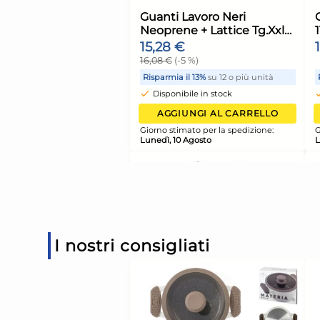
Guanti Lavoro Bicol
Lattice Felpato Tg.Xl
Reflexx 96 Made In I
10,76 €
11,32 €
(-5 %)
Risparmia il 13%
su 12 o più 
Disponibile in stock
AGGIUNGI AL CARR
Giorno stimato per la spediz
Lunedì, 10 Agosto
I nostri consigliati