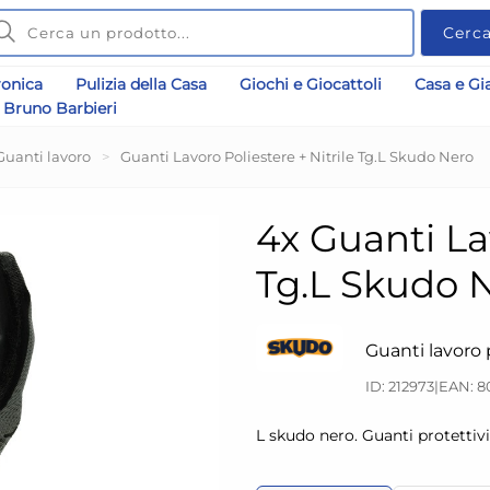
Cerc
ronica
Pulizia della Casa
Giochi e Giocattoli
Casa e Gi
Bruno Barbieri
Guanti lavoro
>
Guanti Lavoro Poliestere + Nitrile Tg.L Skudo Nero
4x Guanti Lav
Tg.L Skudo 
Guanti lavoro p
ID: 212973
|
EAN: 8
L skudo nero. Guanti protettivi