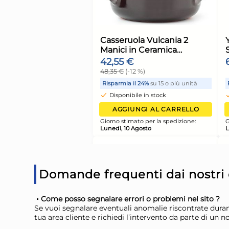
Guanti lavoro Garde
11501 20 Verde e Grig
protezione mani
7,47 €
Risparmia il 10%
su 6 o più 
Disponibile in stock
Domande frequenti dai nostri c
AGGIUNGI AL CARR
H&h Materia Casseru
Come posso segnalare errori o problemi nel sito ?
Giorno stimato per la spediz
Manici Antiaderente
Se vuoi segnalare eventuali anomalie riscontrate durant
Lunedì, 10 Agosto
tua area cliente e richiedi l’intervento da parte di un 
20cm, Induzione
39,54 €