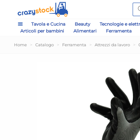
Tavola e Cucina
Beauty
Tecnologie e elett
Articoli per bambini
Alimentari
Ferramenta
Home
>
Catalogo
>
Ferramenta
>
Attrezzi da lavoro
>