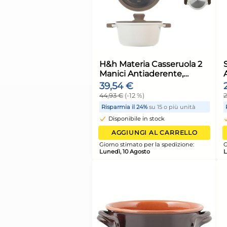
Guanti Lavoro Neri
Neoprene + Lattice T
Reflexx 101 Made In 
15,28 €
16,08 €
(-5 %)
Risparmia il 13%
su 12 o più 
Disponibile in stock
AGGIUNGI AL CARR
Giorno stimato per la spediz
Lunedì, 10 Agosto