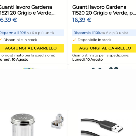
6x
6x
ore
Guanti Lavoro Neri
Gua
Neoprene + Lattice Tg.L
Neo
taly
Reflexx 101 Made In Italy
Refl
15,28 €
15,
16,08 €
(-5 %)
16,0
unità
Risparmia il 13%
su 12 o più unità
Risp
Disponibile in stock
Di
ELLO
AGGIUNGI AL CARRELLO
ione:
Giorno stimato per la spedizione:
Giorn
Lunedì, 10 Agosto
Luned