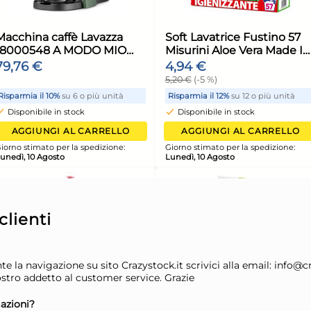
4x
nser X
Termometro Da Casa In
Con
e In Italy
Legno Casre6392 Made In
Cas
Italy
2,55 €
1,4
2,68 €
(-5 %)
1,57 
unità
Risparmia il 13%
su 12 o più unità
Risp
Disponibile in stock
Di
lienti
ELLO
AGGIUNGI AL CARRELLO
x40x10
Pala Lega Alluminio 33x33
Set
ione:
Giorno stimato per la spedizione:
Giorn
H Cm 90 Argento Lilly
Lul
Lunedì, 10 Agosto
Luned
e la navigazione su sito Crazystock.it scrivici alla email: info@c
Codroipo
53,68 €
33,
nostro addetto al customer service. Grazie
78,94 €
(-32 %)
azioni?