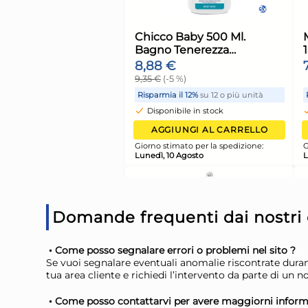
Stuzzicadenti Dispe
3 Pezzi Sonda Mad
7,17 €
7,55 €
(-5 %)
Risparmia il 13%
su 12 o più 
Disponibile in stock
Domande frequenti dai nostri c
AGGIUNGI AL CARR
Cassetta Service 60
Giorno stimato per la spediz
Come posso segnalare errori o problemi nel sito ?
Blu' Giganplast
Lunedì, 10 Agosto
Se vuoi segnalare eventuali anomalie riscontrate durant
13,50 €
tua area cliente e richiedi l’intervento da parte di un 
Come posso contattarvi per avere maggiorni inform