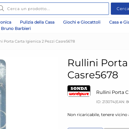
Cerc
ronica
Pulizia della Casa
Giochi e Giocattoli
Casa e Gi
Bruno Barbieri
ni Porta Carta Igienica 2 Pezzi Casre5678
Rullini Porta
Casre5678
Rullini Porta C
ID: 213074
|
EAN: 8
Non ricaricabile, tenere vicin