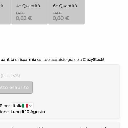
tà
4+ Quantità
6+ Quantità
1,41 €
1,41 €
0,82 €
0,80 €
quantità
e
risparmia
sul tuo acquisto grazie a
CrazyStock
!
 (Inc. IVA)
tto esaurito
 €
per
Italia
zione:
Lunedì 10 Agosto