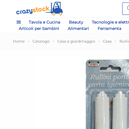
Tavola e Cucina
Beauty
Tecnologie e elett
Articoli per bambini
Alimentari
Ferramenta
Home
>
Catalogo
>
Casa e giardinaggio
>
Casa
>
Rulli