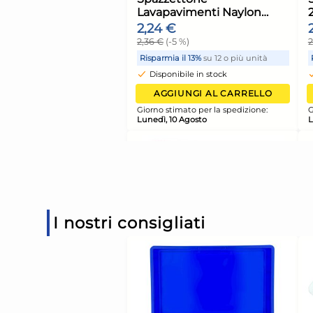
Rullino Portacarta I
703/1 Home
1,66 €
Risparmia il 13%
su 15 o più 
Disponibile in stock
AGGIUNGI AL CARR
Giorno stimato per la spediz
Lunedì, 10 Agosto
I nostri consigliati