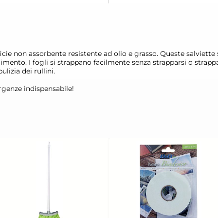
rficie non assorbente resistente ad olio e grasso. Queste salviett
mento. I fogli si strappano facilmente senza strapparsi o strappar
lizia dei rullini.
rgenze indispensabile!