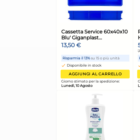
Spazzettone
Lavapavimenti Nayl
Frattazzo 122020 Ma
2,24 €
Italy
2,36 €
(-5 %)
Risparmia il 13%
su 12 o più 
Disponibile in stock
AGGIUNGI AL CARR
Giorno stimato per la spediz
Lunedì, 10 Agosto