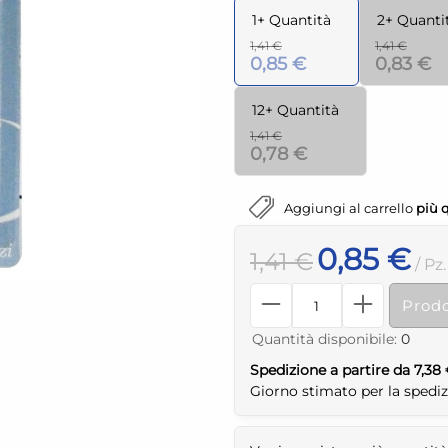
1+ Quantità
2+ Quanti
1,41 €
1,41 €
0,85 €
0,83 €
12+ Quantità
1,41 €
0,78 €
Aggiungi al carrello
più 
0,85 €
1,41 €
/ Pz.
Prodo
Quantità disponibile:
0
Spedizione a partire da 7,38
Giorno stimato per la spedi