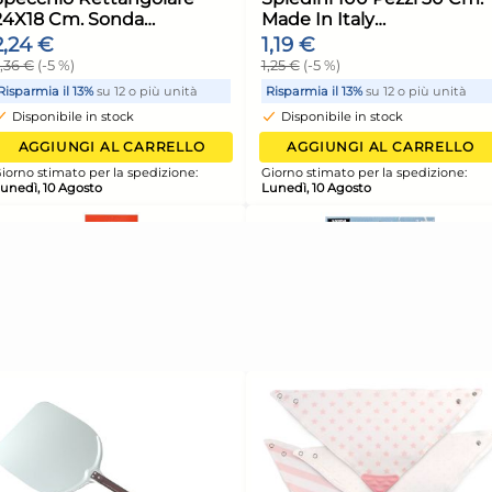
gienica
Scopa Con Manico Corto
Nas
Sonda Scopa 0113 Made In
Alt
Italy
Fh0
2,14 €
8,9
2,25 €
(-5 %)
9,42
unità
Risparmia il 13%
su 12 o più unità
Risp
Disponibile in stock
Di
ELLO
AGGIUNGI AL CARRELLO
ione:
Giorno stimato per la spedizione:
Giorn
Lunedì, 10 Agosto
Luned