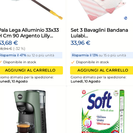
Specchio Rettangolare
Spied
on
24X18 Cm. Sonda
Mad
de In
Casre4949 Made In Italy
2,24 €
1,1
2,36 €
(-5 %)
1,25 
unità
Risparmia il 13%
su 12 o più unità
Risp
Disponibile in stock
Di
ELLO
AGGIUNGI AL CARRELLO
ione:
Giorno stimato per la spedizione:
Giorn
Lunedì, 10 Agosto
Luned