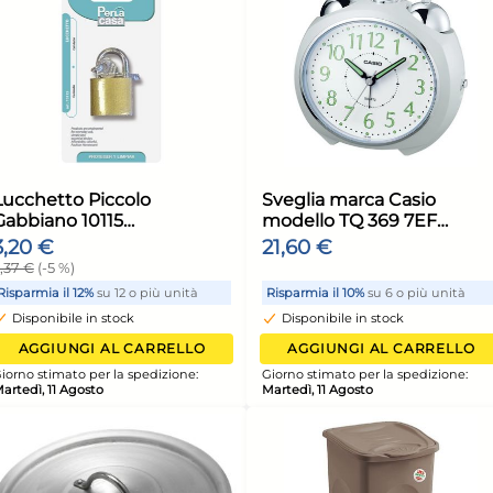
12x
+2 al
o 72408
Bundle Sacco Lavatrice
Bun
heria
30X50 +0364D
18X
Salvabucato Indumenti
Reg
27,12 €
36,
30,47 €
(-11 %)
40,7
unità
Risparmia il 15%
su 4 o più unità
Risp
Disponibile in stock
Di
ELLO
AGGIUNGI AL CARRELLO
ione:
Giorno stimato per la spedizione:
Giorn
Martedì, 11 Agosto
Marte