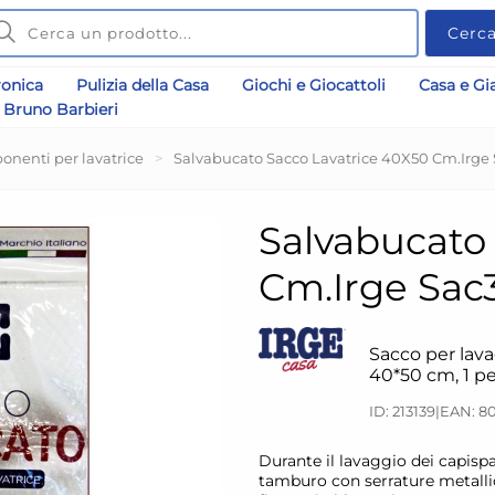
Cerc
ronica
Pulizia della Casa
Giochi e Giocattoli
Casa e Gi
Bruno Barbieri
onenti per lavatrice
>
Salvabucato Sacco Lavatrice 40X50 Cm.Irge
Salvabucato
Cm.Irge Sac
Sacco per lavag
40*50 cm, 1 pe
ID: 213139
|
EAN: 8
Durante il lavaggio dei capispa
tamburo con serrature metalli