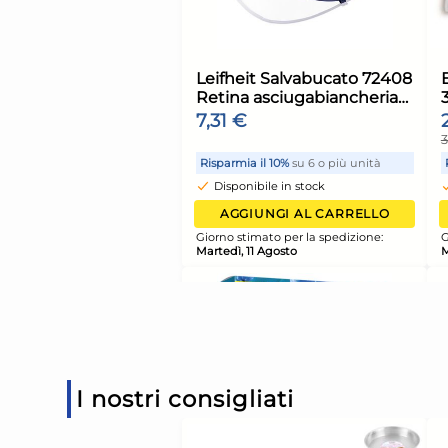
Salvabucato Sacco
Lavatrice 50X70 Cm
Spago Casre5235
1,79 €
1,89 €
(-5 %)
Risparmia il 13%
su 12 o più 
Disponibile in stock
AGGIUNGI AL CARR
Giorno stimato per la spediz
Martedì, 11 Agosto
I nostri consigliati