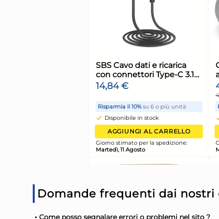
Irge Panni Ammorb
Asciugatrice Floreal
8,05 €
8,47 €
(-5 %)
Risparmia il 13%
su 12 o più 
Domande frequenti dai nostri c
Disponibile in stock
AGGIUNGI AL CARR
Come posso segnalare errori o problemi nel sito ?