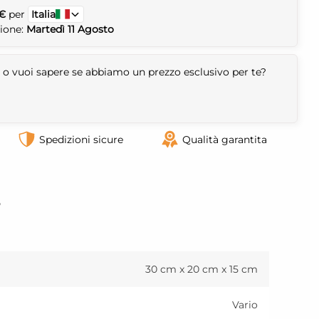
 €
per
Italia
zione:
Martedì 11 Agosto
 o vuoi sapere se abbiamo un prezzo esclusivo per te?
Spedizioni sicure
Qualità garantita
o
30 cm x 20 cm x 15 cm
Vario