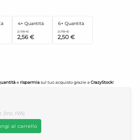
tà
4+ Quantità
6+ Quantità
2,78 €
2,78 €
2,56 €
2,50 €
quantità
e
risparmia
sul tuo acquisto grazie a
CrazyStock
!
z. (Inc. IVA)
ngi al carrello