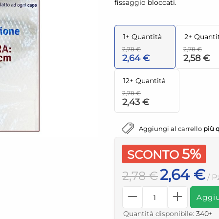
fissaggio bloccati.
1+ Quantità
2+ Quanti
2,78 €
2,78 €
2,64 €
2,58 €
12+ Quantità
2,78 €
2,43 €
Aggiungi al carrello
più 
5%
SCONTO
2,64 €
2,78 €
/ P
Aggiu
Quantità disponibile:
340+