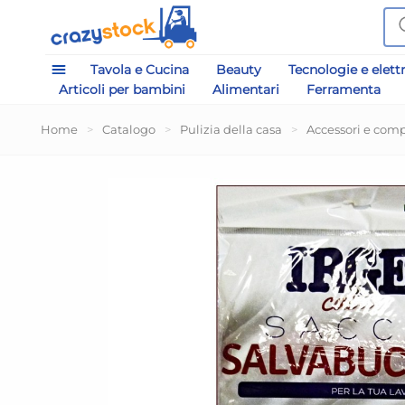
Tavola e Cucina
Beauty
Tecnologie e elett
Articoli per bambini
Alimentari
Ferramenta
Home
>
Catalogo
>
Pulizia della casa
>
Accessori e comp