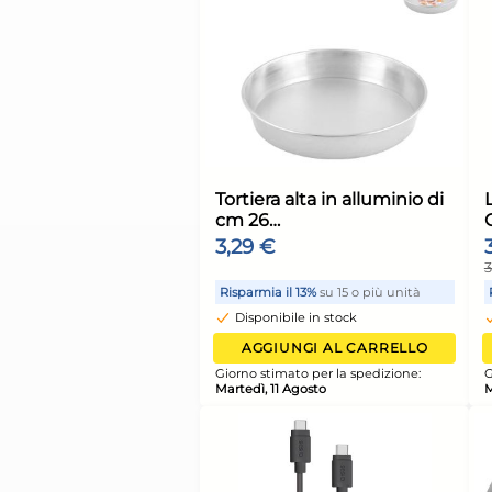
Leifheit Salvabucat
Retina asciugabianc
capi delicati
7,31 €
Risparmia il 10%
su 6 o più 
Disponibile in stock
AGGIUNGI AL CARR
Giorno stimato per la spediz
Martedì, 11 Agosto