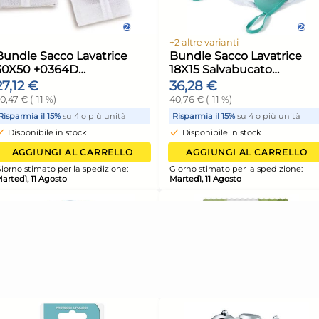
Salvabucato Snips 000205
Sac
. Con
Lollo New Bianco
cm 
5,40 €
2,5
unità
Risparmia il 10%
su 6 o più unità
Risp
Disponibile in stock
Di
ELLO
AGGIUNGI AL CARRELLO
ione:
Giorno stimato per la spedizione:
Giorn
Martedì, 11 Agosto
Marte