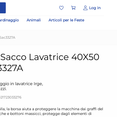
a
Log in
ardinaggio
Animali
Articoli per le Feste
 Sac3327A
 Sacco Lavatrice 40X50
3327A
gio in lavatrice Irge,
zzi.
021723033276
lla, la borsa aiuta a proteggere la macchina dai graffi del
che e bottoni massicci, protegge dagli elementi di