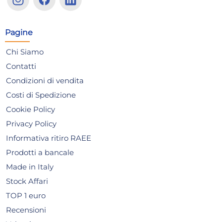
Tortora
po
10,43 €
42
Pagine
Risparmia il 10%
su 6 o più unità
Ris
Disponibile in stock
D
Chi Siamo
AGGIUNGI AL CARRELLO
Contatti
Giorno stimato per la spedizione:
Gior
Condizioni di vendita
Lunedì, 10 Agosto
Lune
Costi di Spedizione
Cookie Policy
Privacy Policy
Informativa ritiro RAEE
Prodotti a bancale
Made in Italy
Stock Affari
TOP 1 euro
Recensioni