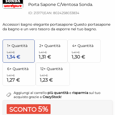
Porta Sapone C/Ventosa Sonda.
ID: 213171
|
EAN: 8024258033834
Accessori bagno elegante portasapone Questo portasapone
da bagno e un vero tesoro da esporre nel tuo bagno.
1+ Quantità
2+ Quantità
4+ Quantità
1,41 €
1,41 €
1,41 €
1,34 €
1,31 €
1,30 €
6+ Quantità
12+ Quantità
1,41 €
1,41 €
1,27 €
1,23 €
Aggiungi al carrello
più quantità
e
risparmia
sul tuo
acquisto grazie a
CrazyStock
!
5%
SCONTO