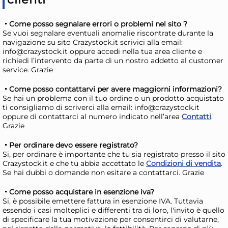
Come posso segnalare errori o problemi nel sito ?
Se vuoi segnalare eventuali anomalie riscontrate durante la
navigazione su sito Crazystock.it scrivici alla email:
info@crazystock.it oppure accedi nella tua area cliente e
richiedi l’intervento da parte di un nostro addetto al customer
service. Grazie
Come posso contattarvi per avere maggiorni informazioni?
Se hai un problema con il tuo ordine o un prodotto acquistato
ti consigliamo di scriverci alla email: info@crazystock.it
oppure di contattarci al numero indicato nell’area
Contatti
.
Grazie
Portasapone appoggio
Po
Gedy BN11 41 BONNIE
Ged
Per ordinare devo essere registrato?
Naturale
Si, per ordinare è importante che tu sia registrato presso il sito
7,58 €
10
Crazystock.it e che tu abbia accettato le
Condizioni di vendita
.
Se hai dubbi o domande non esitare a contattarci. Grazie
Risparmia il 10%
su 6 o più unità
Ris
Come posso acquistare in esenzione iva?
Disponibile in stock
D
Si, è possibile emettere fattura in esenzione IVA. Tuttavia
essendo i casi molteplici e differenti tra di loro, l'invito è quello
AGGIUNGI AL CARRELLO
di specificare la tua motivazione per consentirci di valutarne,