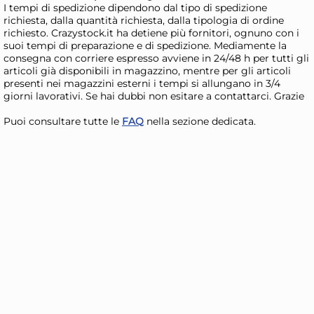
I tempi di spedizione dipendono dal tipo di spedizione
AGGIUNGI AL CARRELLO
richiesta, dalla quantità richiesta, dalla tipologia di ordine
richiesto. Crazystock.it ha detiene più fornitori, ognuno con i
Giorno stimato per la spedizione:
Gior
suoi tempi di preparazione e di spedizione. Mediamente la
Lunedì, 10 Agosto
Lune
consegna con corriere espresso avviene in 24/48 h per tutti gli
articoli già disponibili in magazzino, mentre per gli articoli
presenti nei magazzini esterni i tempi si allungano in 3/4
giorni lavorativi. Se hai dubbi non esitare a contattarci. Grazie
Puoi consultare tutte le
FAQ
nella sezione dedicata.
Portasapone appoggio
Po
Gedy 6312 08M SEVENTY
Ge
Grigio
Pet
3,05 €
10